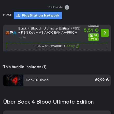
Risikoinfo:
DRM:
PlayStation Network
109,99 €
Back 4 Blood | Ultimate Edition (PS5)
5,51 €
- PSN Key - ASIA/OCEANIA/AFRICA
vor 6d
-94%
copy
-8% with G2A8XDD
This bundle includes (1)
Back 4 Blood
69,99 €
Über Back 4 Blood Ultimate Edition