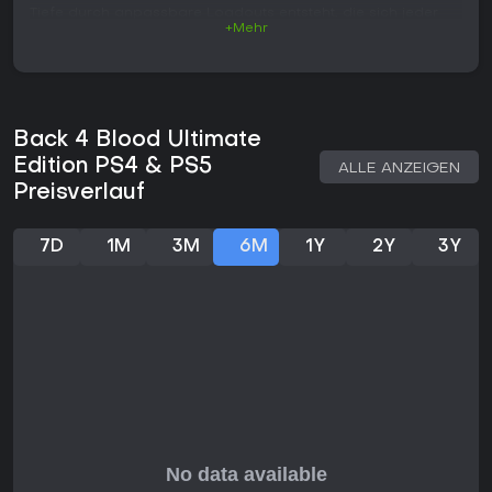
Tiefe durch anpassbare Loadouts entsteht, die sich jeder
+Mehr
Runde anpassen lassen.
Gameplay
Im Mittelpunkt steht das Durchqueren linearer Level mit
skalierenden Gegnerbegegnungen. Ein als Game Director
Back 4 Blood Ultimate
bezeichnetes KI-System beobachtet das Spielerverhalten
und passt Gegner-Spawns, Item-Platzierung und
Edition PS4 & PS5
ALLE ANZEIGEN
Umweltgefahren in Echtzeit an, um Spannung zu erzeugen,
Preisverlauf
ohne dass es sich nach festen Abläufen anfühlt. Dadurch
entstehen selbst bei wiederholten Missionen
unterschiedliche Durchläufe, da Gegnerdichte und
7D
1M
3M
6M
1Y
2Y
3Y
besondere Bedrohungen je nach Teamfortschritt variieren.
Ein zentrales strategisches Element ist das Kartensystem. Vor
jedem Level stellen die Spieler ein Deck aus fünfzehn Karten
zusammen, die passive Boni, aktive Fähigkeiten oder
Veränderungen von Gesundheit, Schaden und Bewegung
gewähren. Diese Perks lassen sich auf unterschiedliche
Spielstile ausrichten, etwa auf Fernkampf oder Nahkampf-
Überleben. Während der Missionen erscheinen weitere
Karten als Belohnungen oder Herausforderungen und
beeinflussen die Bedingungen für die gesamte Gruppe.
Als spielbare Charaktere stehen acht unterschiedliche