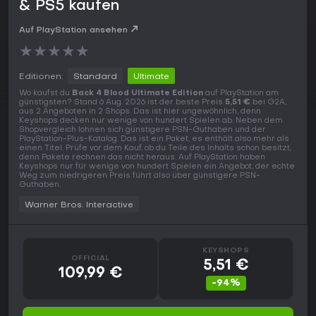
& PS5 kaufen
Auf PlayStation ansehen
★
★
★
★
★
Editionen:
Standard
Ultimate
Wo kaufst du
Back 4 Blood Ultimate Edition
auf PlayStation am
günstigsten? Stand 6 Aug. 2026 ist der beste Preis
5,51 €
bei G2A,
aus 2 Angeboten in 2 Shops. Das ist hier ungewöhnlich, denn
Keyshops decken nur wenige von hundert Spielen ab. Neben dem
Shopvergleich lohnen sich günstigere PSN-Guthaben und der
PlayStation-Plus-Katalog. Das ist ein Paket, es enthält also mehr als
einen Titel. Prüfe vor dem Kauf, ob du Teile des Inhalts schon besitzt,
denn Pakete rechnen das nicht heraus. Auf PlayStation haben
Keyshops nur für wenige von hundert Spielen ein Angebot, der echte
Weg zum niedrigeren Preis führt also über günstigere PSN-
Guthaben.
Warner Bros. Interactive
KEYSHOPS
OFFICIAL
5,51 €
109,99 €
-94%