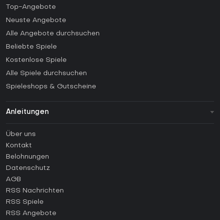
Top-Angebote
Neuste Angebote
Alle Angebote durchsuchen
Beliebte Spiele
Kostenlose Spiele
Alle Spiele durchsuchen
Spieleshops & Gutscheine
Anleitungen
FAQ
Über uns
Anleitungen
Kontakt
Wie aktiviert man einen Steam CD Key?
Belohnungen
Wie aktiviert man einen Epic Games CD Key?
Datenschutz
AGB
Wie aktiviert man einen GOG CD Key?
RSS Nachrichten
Wie aktiviert man einen Ubisoft Connect CD Key?
RSS Spiele
Wie aktiviert man einen EA App CD Key?
RSS Angebote