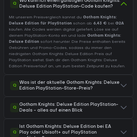
Wo kann ich einen günstigen Gotham Knights:
Q
Deluxe Edition PlayStation-Code kaufen?
Mit unserem Preisvergleich kannst du
Gotham Knights:
Deluxe Edition für PlayStation
schon ab
6,43 €
bei
G2A
kaufen. Alle Codes werden digital geliefert. Löse sie auf
deinem PlayStation-Konto ein und lade
Gotham Knights:
Deluxe Edition
sofort herunter. Die Preise enthalten bereits
Gebühren und Promo-Codes, sodass du immer den
niedrigsten Gotham Knights: Deluxe Edition Preis auf
PlayStation
siehst. Sieh dir den
Gotham Knights: Deluxe
Edition Preisverlauf
an, um zum besten Zeitpunkt zu kaufen.
Was ist der aktuelle Gotham Knights: Deluxe
Q
Edition PlayStation-Store-Preis?
Gotham Knights: Deluxe Edition PlayStation-
Q
Deals - alles auf einen Blick
Ist Gotham Knights: Deluxe Edition bei EA
Q
Play oder Ubisoft+ auf PlayStation