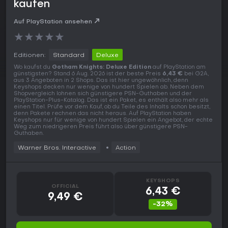
kaufen
Auf PlayStation ansehen
★
★
★
★
★
Editionen:
Standard
Deluxe
Wo kaufst du
Gotham Knights: Deluxe Edition
auf PlayStation am
günstigsten? Stand 6 Aug. 2026 ist der beste Preis
6,43 €
bei G2A,
aus 3 Angeboten in 2 Shops. Das ist hier ungewöhnlich, denn
Keyshops decken nur wenige von hundert Spielen ab. Neben dem
Shopvergleich lohnen sich günstigere PSN-Guthaben und der
PlayStation-Plus-Katalog. Das ist ein Paket, es enthält also mehr als
einen Titel. Prüfe vor dem Kauf, ob du Teile des Inhalts schon besitzt,
denn Pakete rechnen das nicht heraus. Auf PlayStation haben
Keyshops nur für wenige von hundert Spielen ein Angebot, der echte
Weg zum niedrigeren Preis führt also über günstigere PSN-
Guthaben.
Warner Bros. Interactive
Action
KEYSHOPS
OFFICIAL
6,43 €
9,49 €
-32%