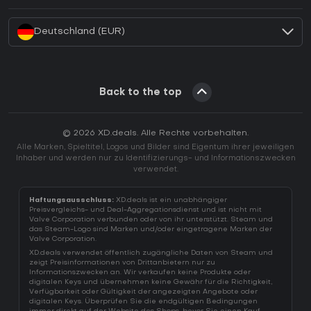
Wie aktiviert man einen Battle.net CD Key?
Deutschland (EUR)
Back to the top
© 2026 XD.deals. Alle Rechte vorbehalten.
Alle Marken, Spieltitel, Logos und Bilder sind Eigentum ihrer jeweiligen
Inhaber und werden nur zu Identifizierungs- und Informationszwecken
verwendet.
Haftungsausschluss:
XD.deals ist ein unabhängiger
Preisvergleichs- und Deal-Aggregationsdienst und ist nicht mit
Valve Corporation verbunden oder von ihr unterstützt. Steam und
das Steam-Logo sind Marken und/oder eingetragene Marken der
Valve Corporation.
XD.deals verwendet öffentlich zugängliche Daten von Steam und
zeigt Preisinformationen von Drittanbietern nur zu
Informationszwecken an. Wir verkaufen keine Produkte oder
digitalen Keys und übernehmen keine Gewähr für die Richtigkeit,
Verfügbarkeit oder Gültigkeit der angezeigten Angebote oder
digitalen Keys. Überprüfen Sie die endgültigen Bedingungen