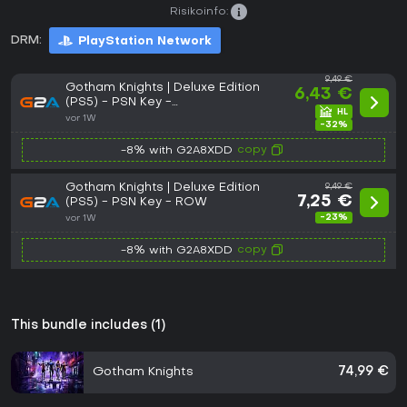
Risikoinfo:
DRM:
PlayStation Network
9,49 €
Gotham Knights | Deluxe Edition
6,43 €
(PS5) - PSN Key -
ASIA/OCEANIA/AFRICA
vor 1W
-32%
copy
-8% with G2A8XDD
Gotham Knights | Deluxe Edition
9,49 €
7,25 €
(PS5) - PSN Key - ROW
-23%
vor 1W
copy
-8% with G2A8XDD
This bundle includes (1)
Gotham Knights
74,99 €