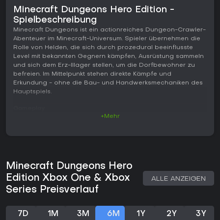
Minecraft Dungeons Hero Edition -
Spielbeschreibung
Minecraft Dungeons ist ein actionreiches Dungeon-Crawler-
Abenteuer im Minecraft-Universum. Spieler übernehmen die
Rolle von Helden, die sich durch prozedural beeinflusste
Level mit bekannten Gegnern kämpfen, Ausrüstung sammeln
und sich dem Erz-Illager stellen, um die Dorfbewohner zu
befreien. Im Mittelpunkt stehen direkte Kämpfe und
Erkundung - ohne die Bau- und Handwerksmechaniken des
Hauptspiels.
Gameplay
+Mehr
Das Herzstück bildet das Kampfgeschehen. Helden setzen
Nahkampfwaffen ein, greifen aus der Distanz an oder
nutzen schwere Rüstungen, um Schaden abzufangen und
sich durch Gegnergruppen zu kämpfen. Jeder Durchlauf
besteht aus dem Räumen von Räumen, dem Öffnen von
Minecraft Dungeons Hero
Truhen und dem Navigieren durch unterschiedliche
Umgebungen - von Wäldern bis hin zu Festungen.
Edition Xbox One & Xbox
ALLE ANZEIGEN
Waffenverzauberungen und Gegenstände verleihen
Series Preisverlauf
besondere Fähigkeiten, die im Kampf aktiviert werden und so
taktische Anpassungen ermöglichen.
7D
1M
3M
6M
1Y
2Y
3Y
Erkundung belohnt mit neuer Ausrüstung, die im zentralen