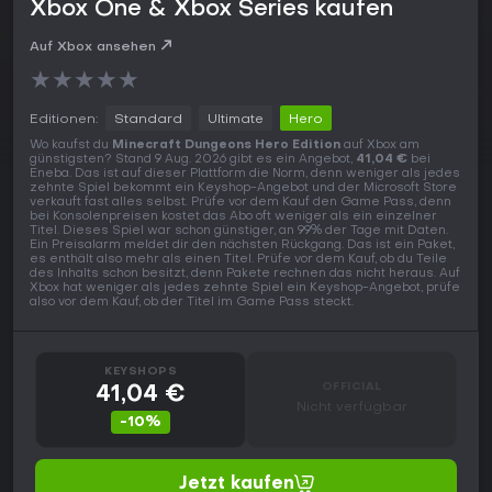
Xbox One & Xbox Series kaufen
Auf Xbox ansehen
★
★
★
★
★
Editionen:
Standard
Ultimate
Hero
Wo kaufst du
Minecraft Dungeons Hero Edition
auf Xbox am
günstigsten? Stand 9 Aug. 2026 gibt es ein Angebot,
41,04 €
bei
Eneba. Das ist auf dieser Plattform die Norm, denn weniger als jedes
zehnte Spiel bekommt ein Keyshop-Angebot und der Microsoft Store
verkauft fast alles selbst. Prüfe vor dem Kauf den Game Pass, denn
bei Konsolenpreisen kostet das Abo oft weniger als ein einzelner
Titel. Dieses Spiel war schon günstiger, an 99% der Tage mit Daten.
Ein Preisalarm meldet dir den nächsten Rückgang. Das ist ein Paket,
es enthält also mehr als einen Titel. Prüfe vor dem Kauf, ob du Teile
des Inhalts schon besitzt, denn Pakete rechnen das nicht heraus. Auf
Xbox hat weniger als jedes zehnte Spiel ein Keyshop-Angebot, prüfe
also vor dem Kauf, ob der Titel im Game Pass steckt.
KEYSHOPS
OFFICIAL
41,04 €
Nicht verfügbar
-10%
Jetzt kaufen