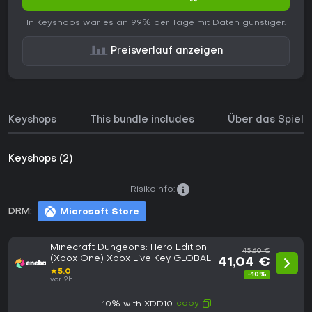
In Keyshops war es an 99% der Tage mit Daten günstiger.
Preisverlauf anzeigen
Keyshops
This bundle includes
Über das Spiel
Keyshops (2)
Risikoinfo:
DRM:
Microsoft Store
Minecraft Dungeons: Hero Edition
45,60 €
(Xbox One) Xbox Live Key GLOBAL
41,04 €
★
5.0
-10%
vor 2h
copy
-10% with XDD10