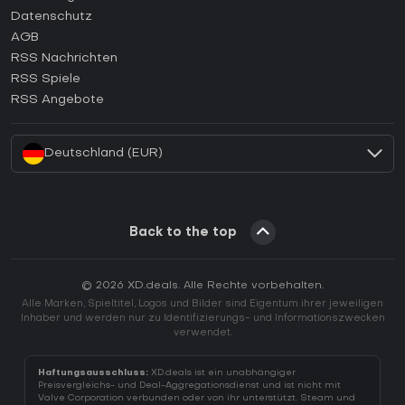
Wie aktiviert man einen Epic Games CD Key?
Datenschutz
AGB
Wie aktiviert man einen GOG CD Key?
RSS Nachrichten
Wie aktiviert man einen Ubisoft Connect CD Key?
RSS Spiele
Wie aktiviert man einen EA App CD Key?
RSS Angebote
Wie aktiviert man einen Battle.net CD Key?
Deutschland (EUR)
Back to the top
© 2026 XD.deals. Alle Rechte vorbehalten.
Alle Marken, Spieltitel, Logos und Bilder sind Eigentum ihrer jeweiligen
Inhaber und werden nur zu Identifizierungs- und Informationszwecken
verwendet.
Haftungsausschluss:
XD.deals ist ein unabhängiger
Preisvergleichs- und Deal-Aggregationsdienst und ist nicht mit
Valve Corporation verbunden oder von ihr unterstützt. Steam und