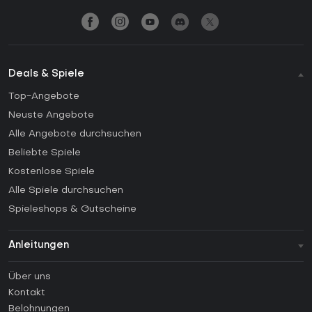
Deals & Spiele
Top-Angebote
Neuste Angebote
Alle Angebote durchsuchen
Beliebte Spiele
Kostenlose Spiele
Alle Spiele durchsuchen
Spieleshops & Gutscheine
Anleitungen
FAQ
Über uns
Anleitungen
Kontakt
Wie aktiviert man einen Steam CD Key?
Belohnungen