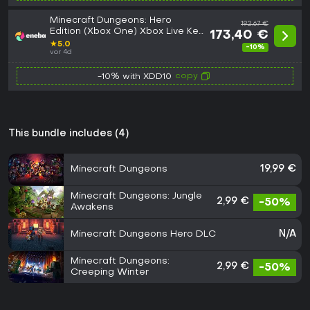
Minecraft Dungeons: Hero
192,67 €
Edition (Xbox One) Xbox Live Key
173,40 €
EUROPE
★
5.0
-10%
vor 4d
copy
-10% with XDD10
This bundle includes (4)
Minecraft Dungeons
19,99 €
Minecraft Dungeons: Jungle
2,99 €
-50%
Awakens
Minecraft Dungeons Hero DLC
N/A
Minecraft Dungeons:
2,99 €
-50%
Creeping Winter