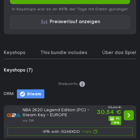
In Keyshops war es an 89% der Tage mit Daten günstiger.
Preisverlauf anzeigen
Keyshops
This bundle includes
Über das Spiel
Keyshops (7)
Risikoinfo:
DRM:
Steam
33,20 €
NBA 2K20 Legend Edition (PC) -
30,54 €
Steam Key - EUROPE
vor 2W
-8%
copy
-8% with G2A8XDD