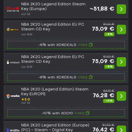
NBA 2K20 Legend Edition Steam
~51,88 €
Key (Europe)
vor 1d
NBA 2K20 Legend Edition EU PC
81,62 €
75,09 €
Steam CD Key
-8%
vor 8W
copy
-8% with XD8DEALS
NBA 2K20 Legend Edition EU PC
81,62 €
75,09 €
Steam CD Key
-8%
vor 8W
copy
-8% with XD8DEALS
NBA 2K20 (Legend Edition) Steam
84,76 €
Key EUROPE
76,28 €
★
5.0
-10%
vor 1d
copy
-10% with XDD10
NBA 2K20 Legend Edition (Europe)
81,30 €
76,42 €
(PC) - Steam - Digital Key