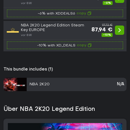
-6%
vor 8W
copy
-6% with XDDEALS6
NBA 2K20 Legend Edition Steam
97,72 €
87,94 €
Key EUROPE
-10%
vor 8W
copy
-10% with XD_DEALS
This bundle includes (1)
NBA 2K20
N/A
Über NBA 2K20 Legend Edition