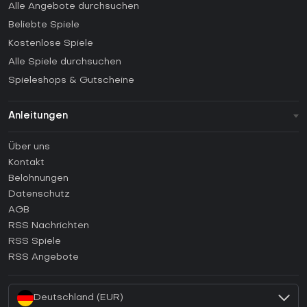
Alle Angebote durchsuchen
Beliebte Spiele
Kostenlose Spiele
Alle Spiele durchsuchen
Spieleshops & Gutscheine
Anleitungen
FAQ
Über uns
Anleitungen
Kontakt
Wie aktiviert man einen Steam CD Key?
Belohnungen
Wie aktiviert man einen Epic Games CD Key?
Datenschutz
AGB
Wie aktiviert man einen GOG CD Key?
RSS Nachrichten
Wie aktiviert man einen Ubisoft Connect CD Key?
RSS Spiele
Wie aktiviert man einen EA App CD Key?
RSS Angebote
Wie aktiviert man einen Battle.net CD Key?
Deutschland (EUR)