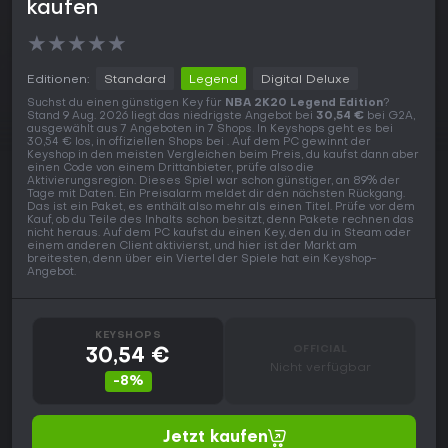
kaufen
★
★
★
★
★
Editionen:
Standard
Legend
Digital Deluxe
Suchst du einen günstigen Key für
NBA 2K20 Legend Edition
?
Stand 9 Aug. 2026 liegt das niedrigste Angebot bei
30,54 €
bei G2A,
ausgewählt aus 7 Angeboten in 7 Shops. In Keyshops geht es bei
30,54 € los, in offiziellen Shops bei . Auf dem PC gewinnt der
Keyshop in den meisten Vergleichen beim Preis, du kaufst dann aber
einen Code von einem Drittanbieter, prüfe also die
Aktivierungsregion. Dieses Spiel war schon günstiger, an 89% der
Tage mit Daten. Ein Preisalarm meldet dir den nächsten Rückgang.
Das ist ein Paket, es enthält also mehr als einen Titel. Prüfe vor dem
Kauf, ob du Teile des Inhalts schon besitzt, denn Pakete rechnen das
nicht heraus. Auf dem PC kaufst du einen Key, den du in Steam oder
einem anderen Client aktivierst, und hier ist der Markt am
breitesten, denn über ein Viertel der Spiele hat ein Keyshop-
Angebot.
KEYSHOPS
OFFICIAL
30,54 €
Nicht verfügbar
-8%
Jetzt kaufen