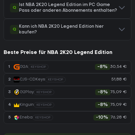
Ist NBA 2K20 Legend Edition im PC Game
Q
Pass oder anderen Abonnements enthalten?
Kann ich NBA 2K20 Legend Edition hier
Q
kaufen?
Beste Preise für NBA 2K20 Legend Edition
30,54 €
1
G2A
-8%
KEYSHOP
51,88 €
2
CJS-CDKeys
KEYSHOP
75,09 €
3
G2Play
-8%
KEYSHOP
75,09 €
4
Kinguin
-8%
KEYSHOP
76,28 €
5
Eneba
-10%
KEYSHOP