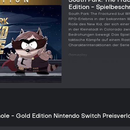
South Park: The Fra
Edition - Spielbesch
South Park: The Fractured but Wh
RPG-Erlebnis in der bekannten W
Rolle des New Kid, der sich eine
in der Kleinstadt in Colorado zw
Bedrohungen bewegt. Das Spiel
taktische Kämpfe auf einem Rast
Charakterinteraktionen der Serie
Gameplay
Im Zentrum steht die freie Erkund
Kampfsequenzen abwechselt. Die
aus der Third-Person-Ansicht, die
Spielbeginn erstellt man eine S
für den New Kid und wählt ansch
Fähigkeiten bestimmen - etwa de
Positionswechsel oder der heile
Die Kämpfe finden auf einem Ras
und positionieren, um Angriffe m
Taktische Elemente umfassen 
ole - Gold Edition Nintendo Switch Preisverl
gegen Objekte, das Timing von 
Umgebungsinteraktionen. Fart-bas
neben Nah- und Fernkämpfen sowi