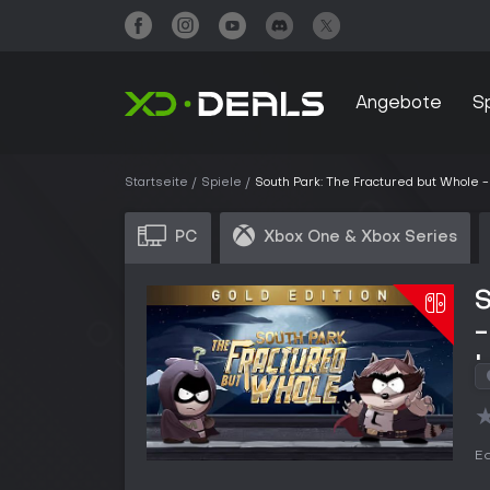
Angebote
S
Startseite
Spiele
South Park: The Fractured but Whole -
PC
Xbox One & Xbox Series
S
-
Ed