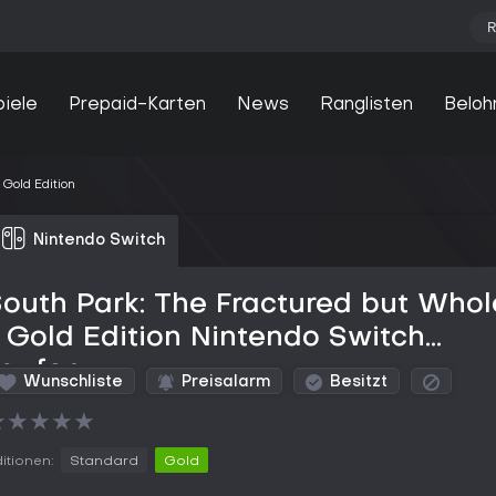
R
piele
Prepaid-Karten
News
Ranglisten
Beloh
 Gold Edition
Nintendo Switch
outh Park: The Fractured but Whol
 Gold Edition Nintendo Switch
kaufen
Wunschliste
Preisalarm
Besitzt
★
★
★
★
★
itionen:
Standard
Gold