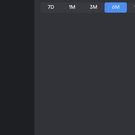
7D
1M
3M
6M