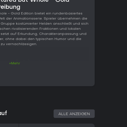
ctured but Whole - Gold
reibung
ole - Gold Edition bietet ein rundenbasiertes
elt der Animationsserie. Spieler übernehmen die
r Gruppe kostümierter Helden anschließt und sich
ischen rivalisierenden Fraktionen und lokalen
 setzt auf Erkundung, Charakteranpassung und
er, ohne dabei den typischen Humor und die
 zu vernachlässigen.
ung von South Park, die sich mit rasterbasierten
+Mehr
 Bewegung erfolgt in einer 2.5D-Perspektive
 den visuellen Stil der Serie übernimmt. Vor
uperhelden-Herkunftsgeschichte und ein Kostüm
ließend aus zehn Archetypen, die die
r wendige Speedster für schnelle
nde Plantmancer als Unterstützung.
ter statt, auf dem sich die Teilnehmer bewegen
it definierten Wirkungsbereichen auszuführen.
das Rammen von Gegnern gegeneinander oder
auf
ALLE ANZEIGEN
Blocks sowie die Nutzung von
ierte Kräfte dienen als markante Offensivmittel
e Statusveränderungen. Eine Zeitleiste zeigt