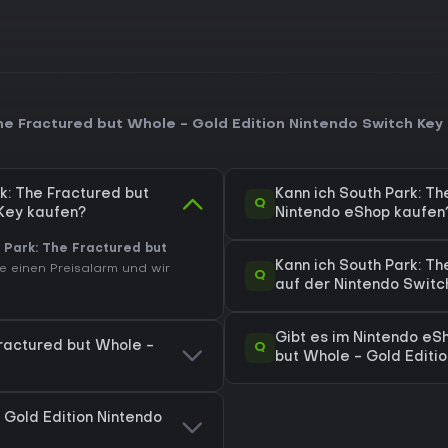
Die Rezeption lobt die hohe Anim
bleibt, sowie das durchgängig 
Spieler in längeren Durchgäng
Nintendo-Switch-Version unters
20 Gigabyte. Für alle, die eine
ohne fortlaufende Inhaltszyklen s
he Fractured but Whole - Gold Edition Nintendo Switch Key
geschlossenes Paket mit Fokus a
k: The Fractured but
Kann ich South Park: Th
Q
 Key kaufen?
Nintendo eShop kaufen
 Park: The Fractured but
Kann ich South Park: Th
e einen Preisalarm und wir
Q
auf der Nintendo Switc
Gibt es im Nintendo eS
Fractured but Whole -
Q
but Whole - Gold Editio
 Gold Edition Nintendo