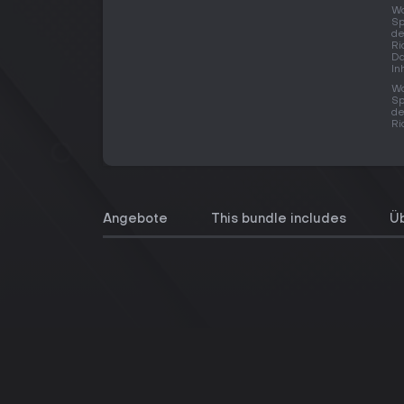
Wo
Sp
de
Ri
Da
In
Wo
Sp
de
Ri
Angebote
This bundle includes
Üb