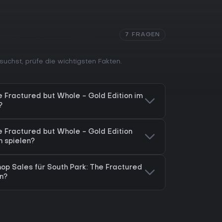
ationsqualität, die dem Originalmaterial treu
komödiantische Schreiben, auch wenn einige
en wiederkehrende Kampfmuster bemängeln. Die
7 FRAGEN
tützt Handheld- und TV-Modus und umfasst rund
 abgeschlossene, storygetriebene RPG-Erfahrung
uchen, bietet das Spiel ein in sich
suchst, prüfe die wichtigsten Fakten.
uf Erkundung und Kämpfe in South Park.
e Fractured but Whole - Gold Edition im
?
e Fractured but Whole - Gold Edition
h spielen?
hop Sales für South Park: The Fractured
n?