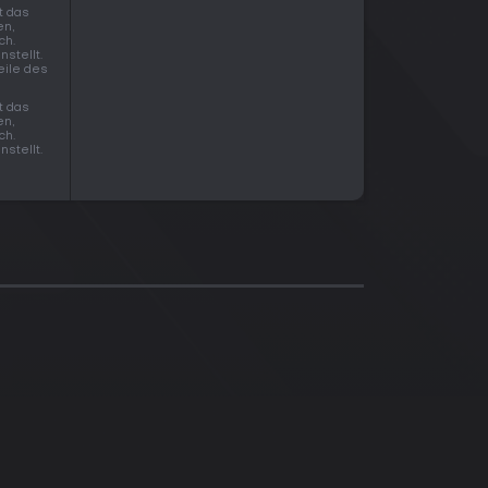
t das
en,
ch.
stellt.
eile des
t das
en,
ch.
stellt.