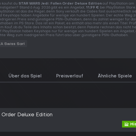
 kaufst du
STAR WARS Jedi: Fallen Order Deluxe Edition
auf PlayStation am
nstigsten? Stand 6 Aug. 2026 gibt es ein Angebot,
11,99 €
bei PlayStation Store.
ayStation ist das die Regel, denn Sony verkauft die Codes fast ausschließlich s
d Keyshops haben Angebote für wenige von hundert Spielen. Der echte Weg 
edrigeren Preis sind günstigere PSN-Guthaben, denn du zahlst weniger für d
thaben im PS Store. Das ist ein Paket, es enthält also mehr als einen Titel. Prü
m Kauf, ob du Teile des Inhalts schon besitzt, denn Pakete rechnen das nicht h
f PlayStation haben Keyshops nur für wenige von hundert Spielen ein Angebot,
hte Weg zum niedrigeren Preis führt also über günstigere PSN-Guthaben.
EA Swiss Sarl
Über das Spiel
Preisverlauf
Ähnliche Spiele
 Order Deluxe Edition
Hi