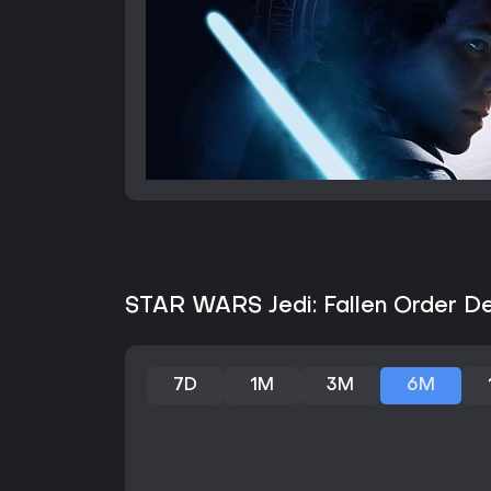
STAR WARS Jedi: Fallen Order De
7D
1M
3M
6M