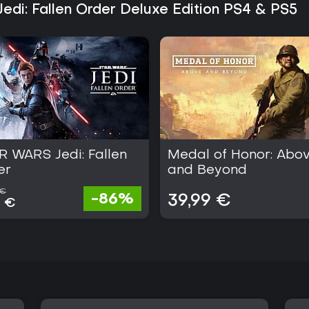
sich geschlossenes Paket. Das 
edi: Fallen Order Deluxe Edition PS4 & PS5
daher für Spieler, die Timing-b
Verfügbarkeit auf aktueller PlayS
die sich für Abenteuer um pers
imperiale Kräfte interessieren.
R WARS Jedi: Fallen
Medal of Honor: Abo
er
and Beyond
 €
-86%
39,99 €
8 €