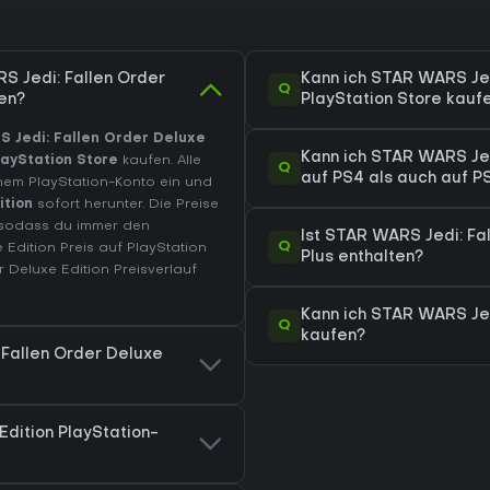
S Jedi: Fallen Order
Kann ich STAR WARS Jed
Q
en?
PlayStation Store kauf
 Jedi: Fallen Order Deluxe
Kann ich STAR WARS Jed
layStation Store
kaufen. Alle
Q
auf PS4 als auch auf P
inem PlayStation-Konto ein und
ition
sofort herunter. Die Preise
 sodass du immer den
Ist STAR WARS Jedi: Fal
Q
 Edition Preis auf
PlayStation
Plus enthalten?
 Deluxe Edition Preisverlauf
Kann ich STAR WARS Jedi
Q
kaufen?
 Fallen Order Deluxe
dition PlayStation-