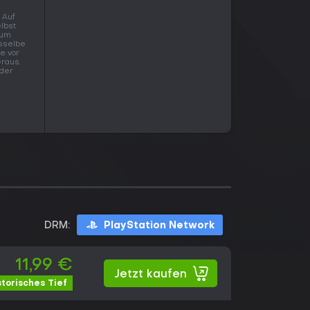
 Auf
elbst
zum
asselbe
fe vor
eraus.
 der
DRM:
PlayStation Network
11,99 €
Jetzt kaufen
storisches Tief