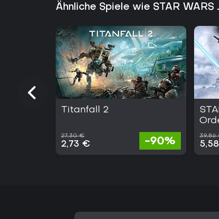
Ähnliche Spiele wie STAR WARS J
Titanfall 2
STA
Ord
27,30 €
39,86
-90%
2,73 €
5,5