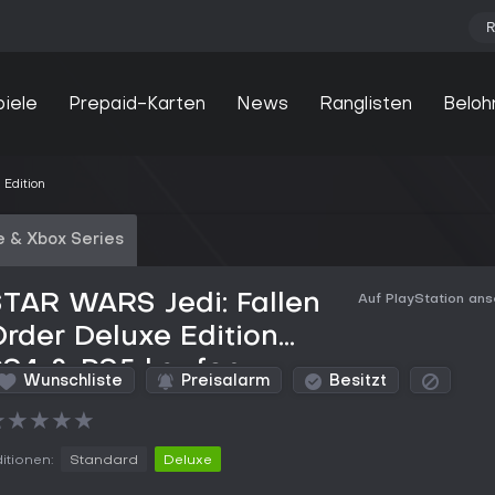
R
piele
Prepaid-Karten
News
Ranglisten
Beloh
Edition
 & Xbox Series
TAR WARS Jedi: Fallen
Auf PlayStation an
rder Deluxe Edition
PS4 & PS5 kaufen
Wunschliste
Preisalarm
Besitzt
★
★
★
★
★
itionen:
Standard
Deluxe