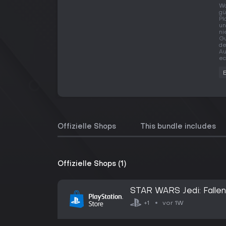
Wo
gü
Pl
un
ni
Gu
de
Au
ec
Offizielle Shops
This bundle includes
Offizielle Shops (1)
STAR WARS Jedi: Fallen
vor 1W
+1