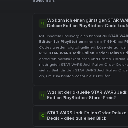
Swiss Sarl
.
Wo kann ich einen günstigen STAR WAR
Q
Deluxe Edition PlayStation-Code kauf
Mit unserem Preisvergleich kannst du
STAR WARS
Edition für PlayStation
schon ab
11,99 €
bei
P
Codes werden digital geliefert. Löse sie auf de
lade
STAR WARS Jedi: Fallen Order Deluxe Ed
enthalten bereits Gebühren und Promo-Codes,
niedrigsten STAR WARS Jedi: Fallen Order Deluxe
siehst. Sieh dir den
STAR WARS Jedi: Fallen Order
an, um zum besten Zeitpunkt zu kaufen.
Was ist der aktuelle STAR WARS Jedi:
Q
Edition PlayStation-Store-Preis?
STAR WARS Jedi: Fallen Order Deluxe E
Q
Deals - alles auf einen Blick