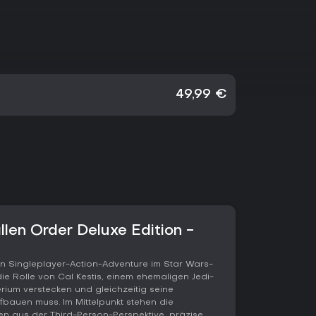
49,99 €
len Order Deluxe Edition -
 ein Singleplayer-Action-Adventure im Star Wars-
e Rolle von Cal Kestis, einem ehemaligen Jedi-
ium verstecken und gleichzeitig seine
bauen muss. Im Mittelpunkt stehen die
n aus der Third-Person-Perspektive, präzise