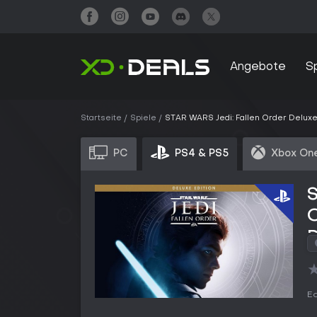
Angebote
S
Startseite
Spiele
STAR WARS Jedi: Fallen Order Deluxe 
PC
PS4 & PS5
Xbox One
S
O
Ed