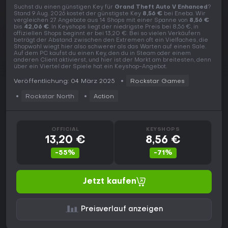
Suchst du einen günstigen Key für
Grand Theft Auto V Enhanced
?
Stand 9 Aug. 2026 kostet der günstigste Key
8,56 €
bei Eneba. Wir
vergleichen 27 Angebote aus 14 Shops mit einer Spanne von
8,56 €
bis
42,06 €
. In Keyshops liegt der niedrigste Preis bei 8,56 €, in
offiziellen Shops beginnt er bei 13,20 €. Bei so vielen Verkäufern
beträgt der Abstand zwischen den Extremen oft ein Vielfaches, die
Shopwahl wiegt hier also schwerer als das Warten auf einen Sale.
Auf dem PC kaufst du einen Key, den du in Steam oder einem
anderen Client aktivierst, und hier ist der Markt am breitesten, denn
über ein Viertel der Spiele hat ein Keyshop-Angebot.
Veröffentlichung: 04 März 2025
Rockstar Games
Rockstar North
Action
OFFICIAL
KEYSHOPS
13,20 €
8,56 €
-55%
-71%
Jetzt kaufen
Preisverlauf anzeigen