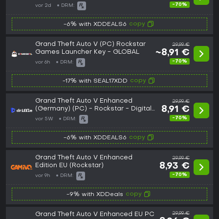
Key
-70%
vor 2d
DRM:
copy
-6% with XDDEALS6
Grand Theft Auto V (PC) Rockstar
29,99 €
Games Launcher Key - GLOBAL
~8,91 €
-70%
vor 6h
DRM:
copy
-17% with SEAL17XDD
Grand Theft Auto V Enhanced
29,99 €
(Germany) (PC) - Rockstar - Digital
8,91 €
Key
-70%
vor 5W
DRM:
copy
-6% with XDDEALS6
Grand Theft Auto V Enhanced
29,99 €
Edition EU (Rockstar)
8,93 €
-70%
vor 9h
DRM:
copy
-9% with XDDeals
Grand Theft Auto V Enhanced EU PC
29,99 €