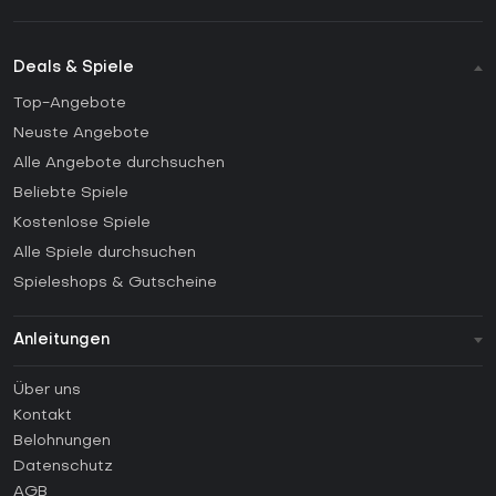
Deals & Spiele
Top-Angebote
Neuste Angebote
Alle Angebote durchsuchen
Beliebte Spiele
Kostenlose Spiele
Alle Spiele durchsuchen
Spieleshops & Gutscheine
Anleitungen
FAQ
Über uns
Anleitungen
Kontakt
Wie aktiviert man einen Steam CD Key?
Belohnungen
Wie aktiviert man einen Epic Games CD Key?
Datenschutz
AGB
Wie aktiviert man einen GOG CD Key?