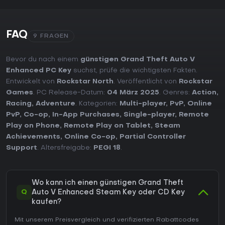
FAQ
9 FRAGEN
Bevor du nach einem
günstigen Grand Theft Auto V
Enhanced PC Key
suchst, prüfe die wichtigsten Fakten.
Entwickelt von
Rockstar North
. Veröffentlicht von
Rockstar
Games
. PC Release-Datum:
04 März 2025
. Genres:
Action
,
Racing
,
Adventure
. Kategorien:
Multi-player
,
PvP
,
Online
PvP
,
Co-op
,
In-App Purchases
,
Single-player
,
Remote
Play on Phone
,
Remote Play on Tablet
,
Steam
Achievements
,
Online Co-op
,
Partial Controller
Support
. Altersfreigabe:
PEGI 18
.
Wo kann ich einen günstigen Grand Theft
Q
Auto V Enhanced Steam Key oder CD Key
kaufen?
Mit unserem Preisvergleich und verifizierten Rabattcodes