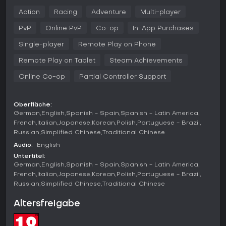
Erkundung einer ausgedehnten Open World voller
Action
Racing
Adventure
Multi-player
Missionen, Nebenaktivitäten und spontanem Chaos. Spieler
steuern drei Protagonisten - einen Street-Hustler, einen
PvP
Online PvP
Co-op
In-App Purchases
pensionierten Bankräuber und einen unberechenbaren
Psychopathen -, die für riskante Heists zusammenarbeiten,
Single-player
Remote Play on Phone
während sie mit Kriminellen, Regierungsagenten und
Remote Play on Tablet
Steam Achievements
zwielichtigen Branchenleuten zu tun haben. Zu den
Mechaniken gehören Third-Person-Shooting mit
Online Co-op
Partial Controller Support
Deckungssystemen, das Fahren eines breiten Spektrums an
Fahrzeugen von Supercars bis Motorrädern sowie
Nahkampf oder Stealth-Ansätze bei Aufgaben.
Oberfläche:
German
English
Spanish - Spain
Spanish - Latin America
Der Fokus liegt auf Freiheit: In bestimmten Missionen kann
French
Italian
Japanese
Korean
Polish
Portuguese - Brazil
zwischen den Charakteren gewechselt werden, um ihre
Russian
Simplified Chinese
Traditional Chinese
Spezialfähigkeiten wie Piloten-Know-how oder
Präzisionsschießen optimal zu nutzen. Umweltinteraktionen
Audio:
English
sind zentral, mit zerstörbaren Objekten, dynamischem Wetter
Untertitel:
und physikbasiertem Fahrzeug-Handling, das auf
German
English
Spanish - Spain
Spanish - Latin America
Straßenbelägen und Schäden reagiert. Die Upgrades dieser
French
Italian
Japanese
Korean
Polish
Portuguese - Brazil
Enhanced Edition bringen ray-traced Schatten, Reflexionen
Russian
Simplified Chinese
Traditional Chinese
und Global Illumination, die die visuelle Qualität steigern,
ohne Grundsteuerung oder Progression zu ändern.
Altersfreigabe
Spielmodi