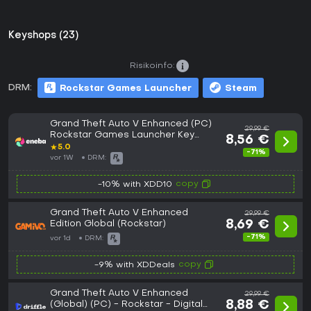
Keyshops (23)
Risikoinfo:
DRM:
Rockstar Games Launcher
Steam
Grand Theft Auto V Enhanced (PC)
29,99 €
Rockstar Games Launcher Key
8,56 €
GERMANY
★
5.0
-71%
vor 1W
DRM:
copy
-10% with XDD10
Grand Theft Auto V Enhanced
29,99 €
Edition Global (Rockstar)
8,69 €
-71%
vor 1d
DRM:
copy
-9% with XDDeals
Grand Theft Auto V Enhanced
29,99 €
(Global) (PC) - Rockstar - Digital
8,88 €