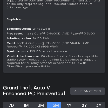
supported by publisher. Other requirements: Installation and
Businesses wie Gunrunner oder Executive zu starten.
online play requires log-in to Rockstar Games account
(minimum age
Stand März 2026 wird das Spiel weiterhin gepflegt, mit
laufenden Updates für GTA Online - die PC-Enhanced-
Version startete jedoch mit technischen Problemen wie
Empfohlen:
Stottern und Grafikfehlern, wie Spielerfeedback auf großen
Plattformen berichtet.
Betriebssystem:
Windows 11
Prozessor:
Intel® Core™ i5-9600K | AMD Ryzen™ 5 3600
Lohnt es sich?
Arbeitsspeicher:
16 GB RAM
Die Resonanz auf Grand Theft Auto V Enhanced für PC ist
Grafik:
NVIDIA GeForce® RTX 3060 (8GB VRAM) | AMD
gemischt; Steam-Rezensionen nennen es das
Radeon™ RX 6600XT (8GB VRAM)
schlechtestbewertete Rockstar-Spiel wegen Launch-Bugs
Speicherplatz:
105 GB available space
wie Migrationsproblemen und Performance-Störungen. Eine
Zusätzliche Hinweise:
Windows Spatial Sound-compatible
GameFAQs-Rezension lobt hingegen den Story Mode für
audio system; solution containing Dolby Atmos® support
required for a Dolby Atmos® experience; SSD with
fesselnde Missionen und charakterschwere Erzählung. Wer
DirectStorage-compatibility
Open-World-Action-Adventures mit Crime-Simulation,
Fahrzeugvielfalt und Multiplayer-Chaos mag, findet hier
Appeal - vor allem dank visueller Upgrades auf High-End-
Hardware. Technik-Sensible sollten auf Patches warten,
doch die Tiefe in Missionen und Online-Aktivitäten bietet
Grand Theft Auto V
Genre-Fans langfristigen Replay-Wert.
ALLE ANZEIGEN
Enhanced PC Preisverlauf
7D
1M
3M
6M
1Y
2Y
3Y