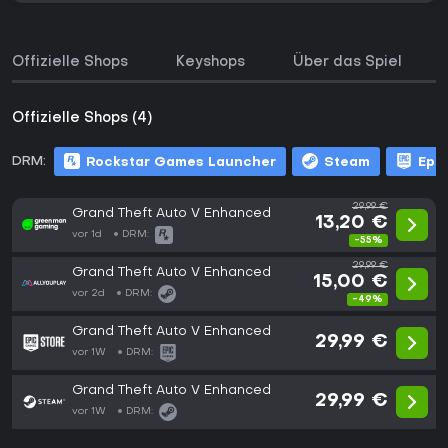
Offizielle Shops
Keyshops
Über das Spiel
Offizielle Shops (4)
DRM:
Rockstar Games Launcher
Steam
Epi
29,99 €
Grand Theft Auto V Enhanced
13,20 €
vor 1d
DRM:
-55%
29,99 €
Grand Theft Auto V Enhanced
15,00 €
vor 2d
DRM:
-49%
Grand Theft Auto V Enhanced
29,99 €
vor 1W
DRM:
Grand Theft Auto V Enhanced
29,99 €
vor 1W
DRM: