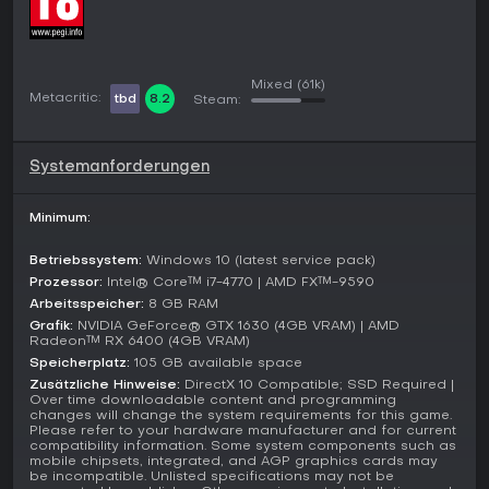
Der Singleplayer-Story Mode verfolgt die verflochtenen
Geschichten der drei Hauptfiguren durch eine Reihe von
skripteten Missionen, darunter aufwendige Heists mit
Planung, Ausführung und Flucht. Dieser Modus erlaubt den
Fortschritts-Transfer aus der Legacy-Version von GTA V auf
Mixed
(61k)
Metacritic:
tbd
8.2
PC.
Steam:
GTA Online ist der Multiplayer-Teil und unterstützt bis zu 30
Spieler in einer gemeinsamen Welt. Wichtige Modi umfassen
Systemanforderungen
kooperative Heists für Team-Raubzüge, Stunt Races auf
hinderungsreichen Strecken sowie Adversary Modes für
PvP-Szenarien wie Capture-the-Flag-Varianten oder
Minimum:
Survival-Challenges. Social Hubs wie Nightclubs, Arcades
und Car-Meetups bieten Raum für lockere Treffen, während
Betriebssystem:
Windows 10 (latest service pack)
Business-Management den Aufbau krimineller Imperien via
Prozessor:
Intel® Core™ i7-4770 | AMD FX™-9590
Biker-Gangs oder Nightclubs ermöglicht.
Arbeitsspeicher:
8 GB RAM
Grafik:
NVIDIA GeForce® GTX 1630 (4GB VRAM) | AMD
Updates and Current State
Radeon™ RX 6400 (4GB VRAM)
Grand Theft Auto V Enhanced enthält Zugriff auf über 40
Speicherplatz:
105 GB available space
Updates seit dem Original-Launch, mit Inhalten wie The
Zusätzliche Hinweise:
DirectX 10 Compatible; SSD Required |
Cluckin' Bell Farm Raid zum Infiltrieren korrupter
Over time downloadable content and programming
changes will change the system requirements for this game.
Operationen, Bottom Dollar Bounties für die Jagd auf
Please refer to your hardware manufacturer and for current
Flüchtige und The Chop Shop für Fahrzeug-Diebstahl-
compatibility information. Some system components such as
Missionen. Neuere Ergänzungen sind Hao's Special Works
mobile chipsets, integrated, and AGP graphics cards may
be incompatible. Unlisted specifications may not be
für Fahrzeug-Upgrades und ein Career Builder, um schnell