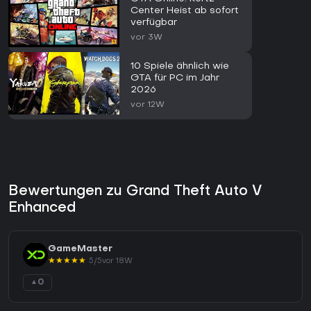
Center Heist ab sofort
verfügbar
vor 3W
10 Spiele ähnlich wie
GTA für PC im Jahr
2026
vor 12W
Bewertungen zu Grand Theft Auto V
Enhanced
GameMaster
★
★
★
★
★
5/5
vor 18W
0
▲