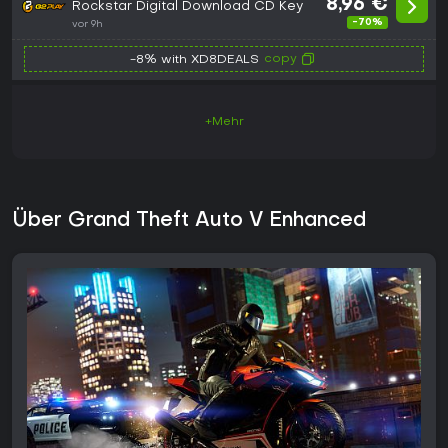
8,96 €
Rockstar Digital Download CD Key
-70%
vor 9h
copy
-8% with XD8DEALS
+Mehr
Über Grand Theft Auto V Enhanced