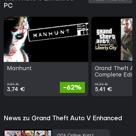
PC
Manhunt
Grand Theft Au
Complete Edit
9,84 €
19,32 €
-62%
3,74 €
5,41 €
News zu Grand Theft Auto V Enhanced
GTA Online: Kortz