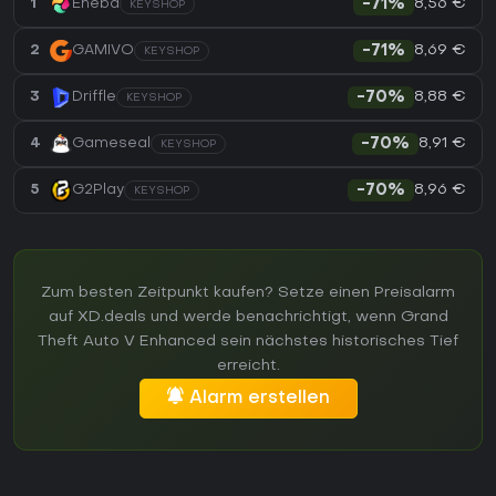
8,56 €
1
Eneba
-71%
KEYSHOP
8,69 €
2
GAMIVO
-71%
KEYSHOP
8,88 €
3
Driffle
-70%
KEYSHOP
8,91 €
4
Gameseal
-70%
KEYSHOP
8,96 €
5
G2Play
-70%
KEYSHOP
Zum besten Zeitpunkt kaufen? Setze einen Preisalarm
auf XD.deals und werde benachrichtigt, wenn Grand
Theft Auto V Enhanced sein nächstes historisches Tief
erreicht.
Alarm erstellen