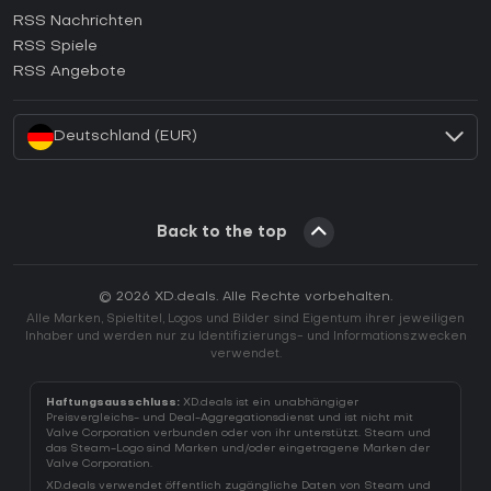
RSS Nachrichten
Wie aktiviert man einen Ubisoft Connect CD Key?
RSS Spiele
Wie aktiviert man einen EA App CD Key?
RSS Angebote
Wie aktiviert man einen Battle.net CD Key?
Deutschland (EUR)
Back to the top
© 2026 XD.deals. Alle Rechte vorbehalten.
Alle Marken, Spieltitel, Logos und Bilder sind Eigentum ihrer jeweiligen
Inhaber und werden nur zu Identifizierungs- und Informationszwecken
verwendet.
Haftungsausschluss:
XD.deals ist ein unabhängiger
Preisvergleichs- und Deal-Aggregationsdienst und ist nicht mit
Valve Corporation verbunden oder von ihr unterstützt. Steam und
das Steam-Logo sind Marken und/oder eingetragene Marken der
Valve Corporation.
XD.deals verwendet öffentlich zugängliche Daten von Steam und