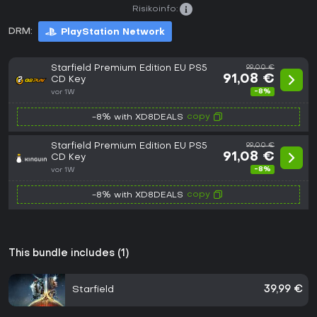
Risikoinfo:
DRM:
PlayStation Network
Starfield Premium Edition EU PS5
99,00 €
91,08 €
CD Key
-8%
vor 1W
copy
-8% with XD8DEALS
Starfield Premium Edition EU PS5
99,00 €
91,08 €
CD Key
-8%
vor 1W
copy
-8% with XD8DEALS
This bundle includes (1)
Starfield
39,99 €