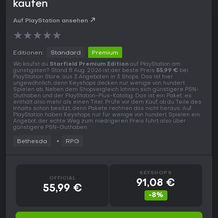
kaufen
Auf PlayStation ansehen
★
★
★
★
★
Editionen:
Standard
Premium
Wo kaufst du
Starfield Premium Edition
auf PlayStation am
günstigsten? Stand 8 Aug. 2026 ist der beste Preis
55,99 €
bei
PlayStation Store, aus 3 Angeboten in 3 Shops. Das ist hier
ungewöhnlich, denn Keyshops decken nur wenige von hundert
Spielen ab. Neben dem Shopvergleich lohnen sich günstigere PSN-
Guthaben und der PlayStation-Plus-Katalog. Das ist ein Paket, es
enthält also mehr als einen Titel. Prüfe vor dem Kauf, ob du Teile des
Inhalts schon besitzt, denn Pakete rechnen das nicht heraus. Auf
PlayStation haben Keyshops nur für wenige von hundert Spielen ein
Angebot, der echte Weg zum niedrigeren Preis führt also über
günstigere PSN-Guthaben.
Bethesda
RPG
KEYSHOPS
OFFICIAL
91,08 €
55,99 €
-8%