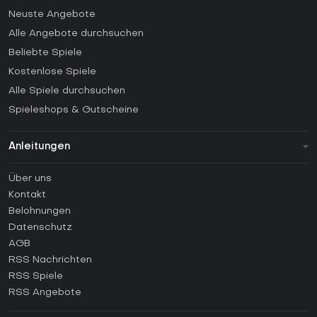
Neuste Angebote
Alle Angebote durchsuchen
Beliebte Spiele
Kostenlose Spiele
Alle Spiele durchsuchen
Spieleshops & Gutscheine
Anleitungen
FAQ
Über uns
Anleitungen
Kontakt
Wie aktiviert man einen Steam CD Key?
Belohnungen
Wie aktiviert man einen Epic Games CD Key?
Datenschutz
AGB
Wie aktiviert man einen GOG CD Key?
RSS Nachrichten
Wie aktiviert man einen Ubisoft Connect CD Key?
RSS Spiele
Wie aktiviert man einen EA App CD Key?
RSS Angebote
Wie aktiviert man einen Battle.net CD Key?