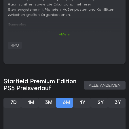
Raumschiffen sowie die Erkundung mehrerer
Sternensysteme mit Planeten, Außenposten und Konflikten
zwischen großen Organisationen.
Gameplay
Die Kernmechaniken drehen sich um die Erstellung einer
+Mehr
anpassbaren Spielfigur, die Raumschiffe steuert, auf
prozedural generierten und handgefertigten Planeten landet
RPG
und sich in Kämpfe, Dialoge sowie Ressourcensammlung
stürzt. Beim Schiffbau lassen sich Schiffe aus modularen
Komponenten zusammenstellen, die Geschwindigkeit,
Ladekapazität und Kampfstärke beeinflussen. Am Boden
ermöglicht ein Jetpack schnelle Fortbewegung über
unterschiedliches Gelände, während Ressourcen und
Lebensformen gescannt werden. Das Kampfsystem
Starfield Premium Edition
kombiniert Feuerwaffen mit Fähigkeiten aus Skill-Bäumen, die
ALLE ANZEIGEN
PS5 Preisverlauf
sich auf Kampf, Wissenschaft und soziale Interaktion
verteilen. Quests bieten je nach gewählten Fertigkeiten und
Ausrüstung Raum für Ermittlungen, Verhandlungen oder
7D
1M
3M
6M
1Y
2Y
3Y
gelegentliche Stealth-Elemente.
Fraktionsinteraktionen sind ein zentraler Bestandteil des
Fortschritts. Spieler können sich Gruppen wie den United
Colonies, dem Freestar Collective, Constellation, Ryujin