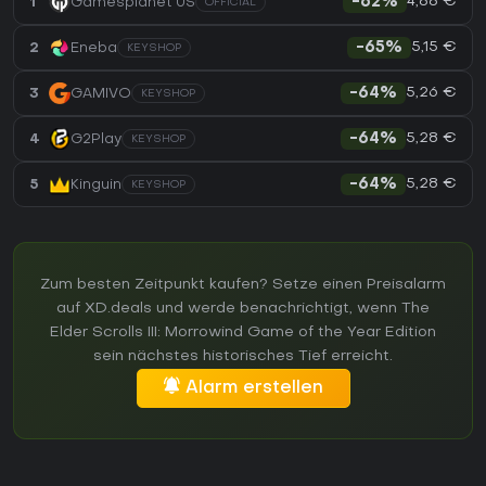
4,88 €
1
Gamesplanet US
-62%
OFFICIAL
5,15 €
2
Eneba
-65%
KEYSHOP
5,26 €
3
GAMIVO
-64%
KEYSHOP
5,28 €
4
G2Play
-64%
KEYSHOP
5,28 €
5
Kinguin
-64%
KEYSHOP
Zum besten Zeitpunkt kaufen? Setze einen Preisalarm
auf XD.deals und werde benachrichtigt, wenn The
Elder Scrolls III: Morrowind Game of the Year Edition
sein nächstes historisches Tief erreicht.
Alarm erstellen