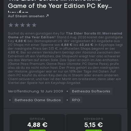
Game of the Year Edition PC Key
kaufen
Auf Steam ansehen
★
★
★
★
★
Suchst du einen günstigen Key für
The Elder Scrolls III: Morrowind
Game of the Year Edition
? Stand 6 Aug. 2026 kostet der günstigste
Key
4,88 €
bei Gamesplanet US. Wir vergleichen 40 Angebote aus
20 Shops mit einer Spanne von
4,88 €
bis
63,66 €
. In Keyshops liegt
der niedrigste Preis bei 5,15 €, in offiziellen Shops beginnt er bei
4,88 €. Bei so vielen Verkäufern beträgt der Abstand zwischen den
Extremen oft ein Vielfaches, die Shopwahl wiegt hier also schwerer
als das Warten auf einen Sale. Das Spiel ist auch im Abo enthalten
(Game Pass Premium, Game Pass Ultimate, PC Game Pass), prüfe
also, ob du es nicht schon hast. Der Preis gehört zu den niedrigsten
der Historie, günstiger war er nur an 18% der Tage mit Daten. Auf
dem PC kaufst du einen Key, den du in Steam oder einem anderen
Client aktivierst, und hier ist der Markt am breitesten, denn über ein
Viertel der Spiele hat ein Keyshop-Angebot.
Veröffentlichung: 16 Juni 2009
Bethesda Softworks
Bethesda Game Studios
RPG
OFFICIAL
KEYSHOPS
4,88 €
5,15 €