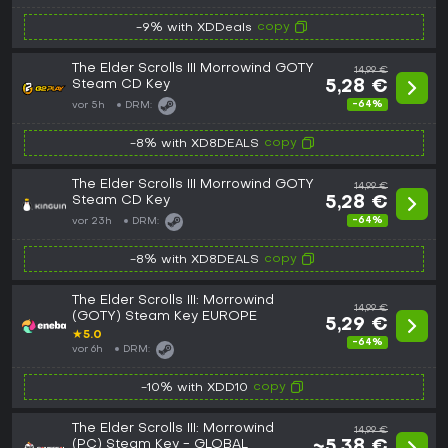
copy
-9% with XDDeals
The Elder Scrolls III Morrowind GOTY
14,99 €
Steam CD Key
5,28 €
-64%
vor 5h
DRM:
copy
-8% with XD8DEALS
The Elder Scrolls III Morrowind GOTY
14,99 €
Steam CD Key
5,28 €
-64%
vor 23h
DRM:
copy
-8% with XD8DEALS
The Elder Scrolls III: Morrowind
14,99 €
(GOTY) Steam Key EUROPE
5,29 €
★
5.0
-64%
vor 6h
DRM:
copy
-10% with XDD10
The Elder Scrolls III: Morrowind
14,99 €
(PC) Steam Key - GLOBAL
~5,38 €