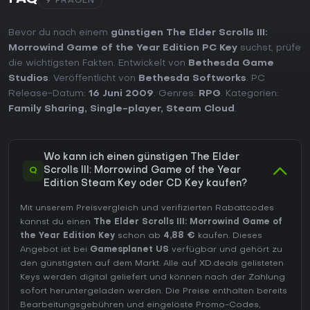
9 FRAGEN
Bevor du nach einem
günstigen The Elder Scrolls III:
Morrowind Game of the Year Edition PC Key
suchst, prüfe
die wichtigsten Fakten. Entwickelt von
Bethesda Game
Studios
. Veröffentlicht von
Bethesda Softworks
. PC
Release-Datum:
16 Juni 2009
. Genres:
RPG
. Kategorien:
Family Sharing
,
Single-player
,
Steam Cloud
.
Wo kann ich einen günstigen The Elder
Q
Scrolls III: Morrowind Game of the Year
Edition Steam Key oder CD Key kaufen?
Mit unserem Preisvergleich und verifizierten Rabattcodes
kannst du einen
The Elder Scrolls III: Morrowind Game of
the Year Edition Key
schon ab
4,88 €
kaufen. Dieses
Angebot ist bei
Gamesplanet US
verfügbar und gehört zu
den günstigsten auf dem Markt. Alle auf XD.deals gelisteten
Keys werden digital geliefert und können nach der Zahlung
sofort heruntergeladen werden. Die Preise enthalten bereits
Bearbeitungsgebühren und eingelöste Promo-Codes,