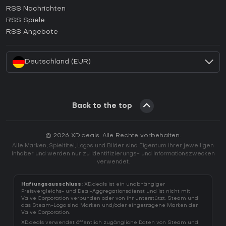
RSS Nachrichten
Wie aktiviert man einen Ubisoft Connect CD Key?
RSS Spiele
Wie aktiviert man einen EA App CD Key?
RSS Angebote
Wie aktiviert man einen Battle.net CD Key?
Deutschland (EUR)
Back to the top
© 2026 XD.deals. Alle Rechte vorbehalten.
Alle Marken, Spieltitel, Logos und Bilder sind Eigentum ihrer jeweiligen
Inhaber und werden nur zu Identifizierungs- und Informationszwecken
verwendet.
Haftungsausschluss:
XD.deals ist ein unabhängiger
Preisvergleichs- und Deal-Aggregationsdienst und ist nicht mit
Valve Corporation verbunden oder von ihr unterstützt. Steam und
das Steam-Logo sind Marken und/oder eingetragene Marken der
Valve Corporation.
XD.deals verwendet öffentlich zugängliche Daten von Steam und