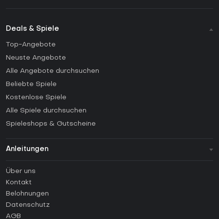
Deals & Spiele
Top-Angebote
Neuste Angebote
Alle Angebote durchsuchen
Beliebte Spiele
Kostenlose Spiele
Alle Spiele durchsuchen
Spieleshops & Gutscheine
Anleitungen
FAQ
Über uns
Anleitungen
Kontakt
Wie aktiviert man einen Steam CD Key?
Belohnungen
Wie aktiviert man einen Epic Games CD Key?
Datenschutz
AGB
Wie aktiviert man einen GOG CD Key?