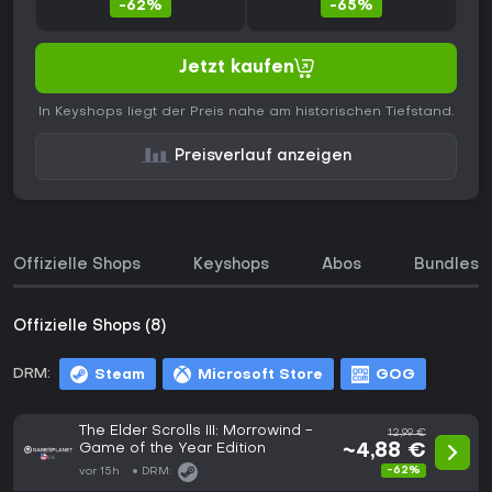
-62%
-65%
Jetzt kaufen
In Keyshops liegt der Preis nahe am historischen Tiefstand.
Preisverlauf anzeigen
Offizielle Shops
Keyshops
Abos
Bundles
Offizielle Shops (8)
DRM:
Steam
Microsoft Store
GOG
The Elder Scrolls III: Morrowind -
12,99 €
Game of the Year Edition
~4,88 €
-62%
vor 15h
DRM: