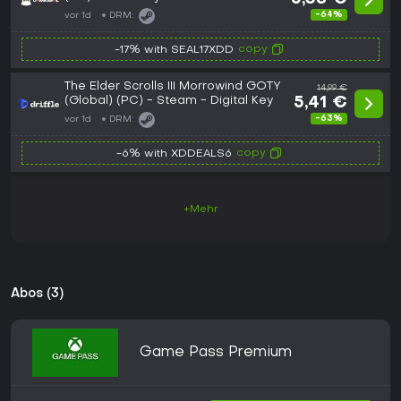
-64%
vor 1d
DRM:
copy
-17% with SEAL17XDD
The Elder Scrolls III Morrowind GOTY
14,99 €
(Global) (PC) - Steam - Digital Key
5,41 €
-63%
vor 1d
DRM:
copy
-6% with XDDEALS6
+Mehr
Abos (3)
Game Pass Premium