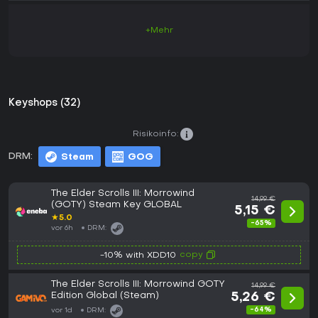
+Mehr
Keyshops (32)
Risikoinfo:
DRM:
Steam
GOG
The Elder Scrolls III: Morrowind
14,99 €
(GOTY) Steam Key GLOBAL
5,15 €
★
5.0
-65%
vor 6h
DRM:
copy
-10% with XDD10
The Elder Scrolls III: Morrowind GOTY
14,99 €
Edition Global (Steam)
5,26 €
-64%
vor 1d
DRM: