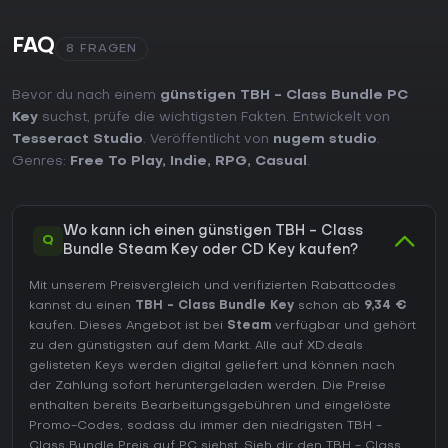
FAQ
8 FRAGEN
Bevor du nach einem
günstigen TBH - Class Bundle PC
Key
suchst, prüfe die wichtigsten Fakten. Entwickelt von
Tesseract Studio
. Veröffentlicht von
nugem studio
.
Genres:
Free To Play
,
Indie
,
RPG
,
Casual
.
Wo kann ich einen günstigen TBH - Class
Q
Bundle Steam Key oder CD Key kaufen?
Mit unserem Preisvergleich und verifizierten Rabattcodes
kannst du einen
TBH - Class Bundle Key
schon ab
9,34 €
kaufen. Dieses Angebot ist bei
Steam
verfügbar und gehört
zu den günstigsten auf dem Markt. Alle auf XD.deals
gelisteten Keys werden digital geliefert und können nach
der Zahlung sofort heruntergeladen werden. Die Preise
enthalten bereits Bearbeitungsgebühren und eingelöste
Promo-Codes, sodass du immer den niedrigsten TBH -
Class Bundle Preis auf
PC
siehst. Sieh dir den
TBH - Class