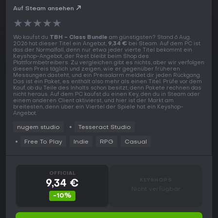
Auf Steam ansehen
★
★
★
★
★
Wo kaufst du
TBH - Class Bundle
am günstigsten? Stand 6 Aug.
2026 hat dieser Titel ein Angebot,
9,34 €
bei Steam. Auf dem PC ist
das der Normalfall, denn nur etwa jeder vierte Titel bekommt ein
Keyshop-Angebot, der Rest bleibt beim Shop des
Plattformbetreibers. Zu vergleichen gibt es nichts, aber wir verfolgen
diesen Preis täglich und zeigen, wie er gegenüber früheren
Messungen dasteht, und ein Preisalarm meldet dir jeden Rückgang.
Das ist ein Paket, es enthält also mehr als einen Titel. Prüfe vor dem
Kauf, ob du Teile des Inhalts schon besitzt, denn Pakete rechnen das
nicht heraus. Auf dem PC kaufst du einen Key, den du in Steam oder
einem anderen Client aktivierst, und hier ist der Markt am
breitesten, denn über ein Viertel der Spiele hat ein Keyshop-
Angebot.
nugem studio
Tesseract Studio
Free To Play
Indie
RPG
Casual
OFFICIAL
KEYSHOPS
9,34 €
Nicht verfügbar
-10%