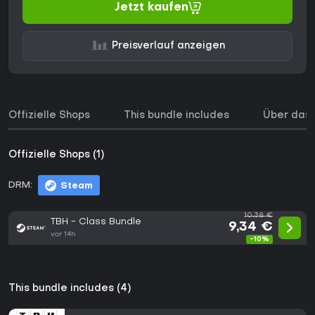
Jetzt kaufen
Preisverlauf anzeigen
Offizielle Shops
This bundle includes
Über das 
Offizielle Shops (1)
DRM:
Steam
10,38 €
TBH - Class Bundle
9,34 €
vor 14h
-10%
This bundle includes (4)