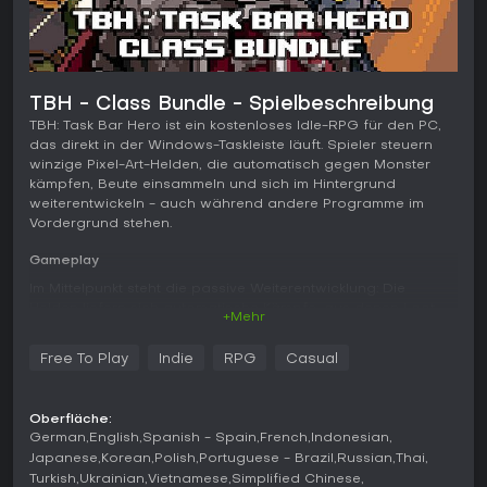
TBH - Class Bundle - Spielbeschreibung
TBH: Task Bar Hero ist ein kostenloses Idle-RPG für den PC,
das direkt in der Windows-Taskleiste läuft. Spieler steuern
winzige Pixel-Art-Helden, die automatisch gegen Monster
kämpfen, Beute einsammeln und sich im Hintergrund
weiterentwickeln - auch während andere Programme im
Vordergrund stehen.
Gameplay
Im Mittelpunkt steht die passive Weiterentwicklung: Die
Helden liefern sich automatische Kämpfe, aus denen Loot
+Mehr
für Ausrüstungs-Upgrades und Charakterfortschritt
hervorgeht. Über 500 einzigartige Items sorgen für
Free To Play
Indie
RPG
Casual
umfangreiche Anpassungsmöglichkeiten. Durch das
Taskleisten-Format bleibt das Geschehen stets sichtbar,
ohne den Arbeitsfluss zu stören. Die Basis-Klassen Ritter,
Oberfläche:
Ranger und Zauberer stehen kostenlos zur Verfügung;
German
English
Spanish - Spain
French
Indonesian
weitere Klassen lassen sich über separate DLCs freischalten.
Japanese
Korean
Polish
Portuguese - Brazil
Russian
Thai
Turkish
Ukrainian
Vietnamese
Simplified Chinese
Spielmodi