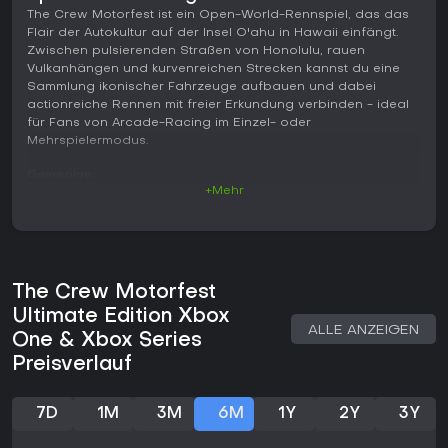
The Crew Motorfest ist ein Open-World-Rennspiel, das das
Flair der Autokultur auf der Insel O'ahu in Hawaii einfängt.
Zwischen pulsierenden Straßen von Honolulu, rauen
Vulkanhängen und kurvenreichen Strecken kannst du eine
Sammlung ikonischer Fahrzeuge aufbauen und dabei
actionreiche Rennen mit freier Erkundung verbinden - ideal
für Fans von Arcade-Racing im Einzel- oder
Mehrspielermodus.
Gameplay
+Mehr
Im Mittelpunkt steht die Erkundung einer
abwechslungsreichen Open World, die unterschiedliche
Fahrfähigkeiten fordert. Du meisterst Straßenrennen in der
Stadt, Offroad-Passagen an den Vulkanhängen und präzise
Kurven auf speziellen Strecken. Das Handling ist
The Crew Motorfest
reaktionsschnell und arcade-typisch, sodass geschickte
Manöver in den verschiedenen Events belohnt werden. Das
Ultimate Edition Xbox
Sammeln von Fahrzeugen bildet eine zentrale Schleife:
ALLE ANZEIGEN
One & Xbox Series
Durch Rennen schaltest du legendäre Modelle aus
Preisverlauf
unterschiedlichen Epochen und Stilen frei und kannst sie
anpassen.
7D
1M
3M
6M
1Y
2Y
3Y
Die Mechaniken drehen sich um thematische Kampagnen,
die bestimmte Autokulturen in den Fokus rücken - etwa