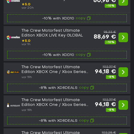
60,98 €
★
5.0
-10%
vor 20h
copy
-10% with XDD10
The Crew Motorfest Ultimate
98,55 €
Edition XBOX LIVE Key GLOBAL
88,69 €
★
5.0
-10%
vor 1h
copy
-10% with XDD10
The Crew Motorfest Ultimate
102,37 €
94,18 €
Edition XBOX One / Xbox Series
X|S CD Key
-8%
vor 19h
copy
-8% with XD8DEALS
The Crew Motorfest Ultimate
102,37 €
94,18 €
Edition XBOX One / Xbox Series
X|S CD Key
-8%
vor 19h
copy
-8% with XD8DEALS
The Crew Motorfest Ultimate
102,28 €