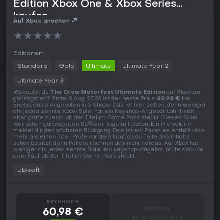
Edition Xbox One & Xbox Series
kaufen
Auf Xbox ansehen
★
★
★
★
★
Editionen:
Standard
Gold
Ultimate
Ultimate Year 2
Ultimate Year 3
Wo kaufst du
The Crew Motorfest Ultimate Edition
auf Xbox am
günstigsten? Stand 9 Aug. 2026 ist der beste Preis
60,98 €
bei
Eneba, aus 6 Angeboten in 5 Shops. Das ist hier selten, denn weniger
als jedes zehnte Xbox-Spiel hat ein Keyshop-Angebot. Lohnt sich,
aber prüfe zuerst, ob der Titel im Game Pass steckt. Dieses Spiel
war schon günstiger, an 82% der Tage mit Daten. Ein Preisalarm
meldet dir den nächsten Rückgang. Das ist ein Paket, es enthält also
mehr als einen Titel. Prüfe vor dem Kauf, ob du Teile des Inhalts
schon besitzt, denn Pakete rechnen das nicht heraus. Auf Xbox hat
weniger als jedes zehnte Spiel ein Keyshop-Angebot, prüfe also vor
dem Kauf, ob der Titel im Game Pass steckt.
Ubisoft
KEYSHOPS
OFFICIAL
60,98 €
Nicht verfügbar