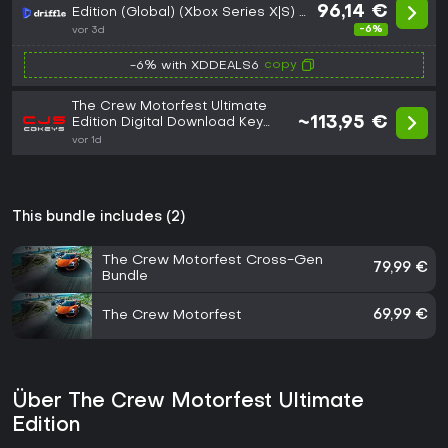
96,14 €
Edition (Global) (Xbox Series X|S) -
Xbox Live - Digital Key
-6%
vor 3d
copy
-6% with XDDEALS6
The Crew Motorfest Ultimate
~113,95 €
Edition Digital Download Key
(Xbox One/Series X): Europe
vor 1d
(Europe)
This bundle includes (2)
The Crew Motorfest Cross-Gen
79,99 €
Bundle
The Crew Motorfest
69,99 €
Über The Crew Motorfest Ultimate
Edition