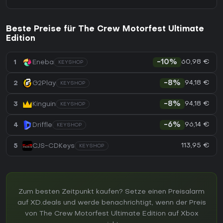
Beste Preise für The Crew Motorfest Ultimate
Edition
60,98 €
1
Eneba
-10%
KEYSHOP
94,18 €
2
G2Play
-8%
KEYSHOP
94,18 €
3
Kinguin
-8%
KEYSHOP
96,14 €
4
Driffle
-6%
KEYSHOP
113,95 €
5
CJS-CDKeys
KEYSHOP
Zum besten Zeitpunkt kaufen? Setze einen Preisalarm
auf XD.deals und werde benachrichtigt, wenn der Preis
von The Crew Motorfest Ultimate Edition auf Xbox