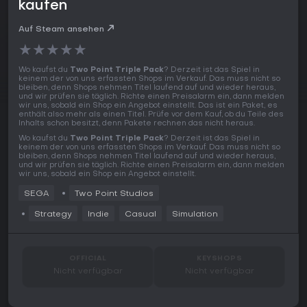
kaufen
Auf Steam ansehen
★
★
★
★
★
Wo kaufst du
Two Point Triple Pack
? Derzeit ist das Spiel in
keinem der von uns erfassten Shops im Verkauf. Das muss nicht so
bleiben, denn Shops nehmen Titel laufend auf und wieder heraus,
und wir prüfen sie täglich. Richte einen Preisalarm ein, dann melden
wir uns, sobald ein Shop ein Angebot einstellt. Das ist ein Paket, es
enthält also mehr als einen Titel. Prüfe vor dem Kauf, ob du Teile des
Inhalts schon besitzt, denn Pakete rechnen das nicht heraus.
Wo kaufst du
Two Point Triple Pack
? Derzeit ist das Spiel in
keinem der von uns erfassten Shops im Verkauf. Das muss nicht so
bleiben, denn Shops nehmen Titel laufend auf und wieder heraus,
und wir prüfen sie täglich. Richte einen Preisalarm ein, dann melden
wir uns, sobald ein Shop ein Angebot einstellt.
SEGA
Two Point Studios
Strategy
Indie
Casual
Simulation
OFFICIAL
KEYSHOPS
Nicht verfügbar
Nicht verfügbar