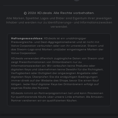
© 2026 XD.deals. Alle Rechte vorbehalten.
Alle Marken, Spieltitel, Logos und Bilder sind Eigentum ihrer jeweiligen
Inhaber und werden nur zu Identifizierungs- und Informationszwecken
verwendet.
Haftungsausschluss:
XD.deals ist ein unabhängiger
Preisvergleichs- und Deal-Aggregationsdienst und ist nicht mit
Valve Corporation verbunden oder von ihr unterstützt. Steam und
das Steam-Logo sind Marken und/oder eingetragene Marken der
Valve Corporation.
XD.deals verwendet öffentlich zugängliche Daten von Steam und
zeigt Preisinformationen von Drittanbietern nur zu
Informationszwecken an. Wir verkaufen keine Produkte oder
digitalen Keys und übernehmen keine Gewähr für die Richtigkeit,
Verfügbarkeit oder Gültigkeit der angezeigten Angebote oder
digitalen Keys. Überprüfen Sie die endgültigen Bedingungen
immer direkt auf der Website des Shops, bevor Sie einen Kauf
tätigen. Jeder Kauf digitaler Keys bei Drittanbietern erfolgt auf
eigenes Risiko des Nutzers.
XD.deals nimmt an Partnerprogrammen teil und kann Provisionen
für qualifizierende Käufe über unsere Links erhalten. Als Amazon-
Partner verdienen wir an qualifizierten Käufen.