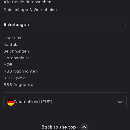
Alle Spiele durchsuchen
Spieleshops & Gutscheine
Anleitungen
FAQ
Über uns
Anleitungen
Kontakt
Wie aktiviert man einen Steam CD Key?
Belohnungen
Wie aktiviert man einen Epic Games CD Key?
Datenschutz
AGB
Wie aktiviert man einen GOG CD Key?
RSS Nachrichten
Wie aktiviert man einen Ubisoft Connect CD Key?
RSS Spiele
Wie aktiviert man einen EA App CD Key?
RSS Angebote
Wie aktiviert man einen Battle.net CD Key?
Deutschland (EUR)
Back to the top