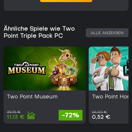
Das Paket richtet sich an Spieler, die detaillierte Simulations-
und Strategie-Erfahrungen mit Fokus auf Bau und Betrieb
suchen. Wer sich für Krankenhausmanagement interessiert,
findet umfassende Systeme für Versorgung und Logistik,
während Campus- und Museumsbereiche vergleichbare
Ähnliche Spiele wie Two
Tiefe in Bildung und Ausstellungskonzeption bieten. Die
ALLE ANZEIGEN
Point Triple Pack PC
unterschiedlichen Themen sorgen für hohen Wiederspielwert
durch wechselnde Prioritäten und Herausforderungen ohne
inhaltliche Überschneidungen.
Die einzelnen Titel erhalten weiterhin Updates, die
Kompatibilität und Verbesserungen sicherstellen. Verfügbar
für den PC, bietet das Bundle mehrere Kampagnen in einem
Kauf. Für Fans von Management-Sims im Casual- bis
Mittelklasse-Bereich liefert das Triple Pack eine stimmige
Sammlung, die Experimente mit Raumaufteilungen und
Betriebsabläufen in drei unterschiedlichen Welten belohnt.
Two Point Museum
Two Point Hosp
39,75 €
26,00 €
-72%
11,13 €
0,52 €