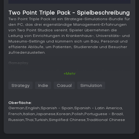
Two Point Triple Pack - Spielbeschreibung
Two Point Triple Pack ist ein Strategie-Simulations-Bundle für
den PC, das drei eigenständige Management-Erfahrungen
von Two Point Studios vereint. Spieler übernehmen die
Leitung von Einrichtungen in Krankenhaus-, Universitäts- und
Museums-Settings und kümmern sich um Bau, Personal und
effiziente Abläufe, um Patienten, Studierende und Besucher
zufriedenzustellen.
Gameplay
Im Mittelpunkt steht das Gestalten funktionaler Räume, das
+Mehr
Anwerben und Schulen von Mitarbeitern sowie die
Budgetplanung - immer angepasst an die jeweiligen
Strategy
Indie
Casual
Simulation
Anforderungen der Umgebung. Im Krankenhaus dreht sich
alles um Patientenströme, Behandlungsräume und
Diagnosegeräte. Auf dem Campus geht es um die
Oberfläche:
Organisation von Lehrveranstaltungen, Wohnheimen und
German
English
Spanish - Spain
Spanish - Latin America
akademischen Einrichtungen für unterschiedliche
French
Italian
Japanese
Korean
Polish
Portuguese - Brazil
Studiengänge. Im Museum kommen Aspekte wie die Pflege
Russian
Thai
Turkish
Simplified Chinese
Traditional Chinese
von Exponaten, die Gestaltung von Ausstellungen und
Besuchereinrichtungen hinzu, um längere Aufenthalte und
wiederkehrende Besuche zu fördern.