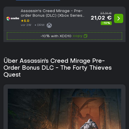
Assassin's Creed Mirage - Pre-
23,36 €
order Bonus (DLC) (Xbox Series
21,02 €
X|S) Xbox Live Key GLOBAL
★
5.0
-10%
vor 2W
DRM:
copy
-10% with XDD10
Über Assassin's Creed Mirage Pre-
Order Bonus DLC - The Forty Thieves
Quest