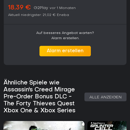
besonders für alle, die auf Xbox-Konsolen eine
18,39 €
G2Play
vor 1 Monaten
abgeschlossene, storygetriebene Kampagne mit präzisen
Steuerungselementen und starker Umweltinteraktion
Aktuell niedrigster:
21,02 €
Eneba
bevorzugen.
Auf besseres Angebot warten?
Alarm erstellen.
Alarm erstellen
Ähnliche Spiele wie
Assassin's Creed Mirage
Pre-Order Bonus DLC -
ALLE ANZEIGEN
The Forty Thieves Quest
Xbox One & Xbox Series