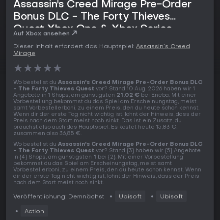
Assassin's Creed Mirage Pre-Order
Bonus DLC - The Forty Thieves
Quest Xbox One & Xbox Series
Auf Xbox ansehen
kaufen
Dieser Inhalt erfordert das Hauptspiel:
Assassin’s Creed
Mirage
★
★
★
★
★
Wo bestellst du
Assassin's Creed Mirage Pre-Order Bonus DLC
- The Forty Thieves Quest
vor? Stand 10 Aug. 2026 haben wir 1
Angebote in 1 Shops, am günstigsten
21,02 €
bei Eneba. Mit einer
Vorbestellung bekommst du das Spiel am Erscheinungstag, meist
samt Vorbestellerboni, zu einem Preis, den du heute schon kennst.
Wenn dir der erste Tag nicht wichtig ist, lohnt der Hinweis, dass der
Preis nach dem Start meist noch sinkt. Das ist ein Zusatz, du
brauchst also auch das Hauptspiel. Es kostet heute 15,83 €,
zusammen also 36,85 €.
Wo bestellst du
Assassin's Creed Mirage Pre-Order Bonus DLC
- The Forty Thieves Quest
vor? Stand {3} haben wir {5} Angebote
in {4} Shops, am günstigsten
1
bei {2}. Mit einer Vorbestellung
bekommst du das Spiel am Erscheinungstag, meist samt
Vorbestellerboni, zu einem Preis, den du heute schon kennst. Wenn
dir der erste Tag nicht wichtig ist, lohnt der Hinweis, dass der Preis
nach dem Start meist noch sinkt.
Veröffentlichung: Demnächst
Ubisoft
Ubisoft
Action