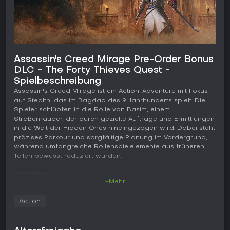
Assassin's Creed Mirage Pre-Order Bonus
DLC - The Forty Thieves Quest -
Spielbeschreibung
Assassin's Creed Mirage ist ein Action-Adventure mit Fokus
auf Stealth, das im Bagdad des 9. Jahrhunderts spielt. Die
Spieler schlüpfen in die Rolle von Basim, einem
Straßenräuber, der durch gezielte Aufträge und Ermittlungen
in die Welt der Hidden Ones hineingezogen wird. Dabei steht
präzises Parkour und sorgfältige Planung im Vordergrund,
während umfangreiche Rollenspielelemente aus früheren
Teilen bewusst reduziert wurden.
Gameplay
+Mehr
Im Zentrum steht die Kombination aus Parkour über Dächer
und Straßen, lautloser Infiltration und Nahkampf. Basim nutzt
Action
seine Hidden Blade für stille Tötungen sowie verschiedene
Werkzeuge wie Rauchbomben, Wurfmesser, Geräuschköder,
ein Blasrohr mit Pfeilen und Minen. Diese können über einen