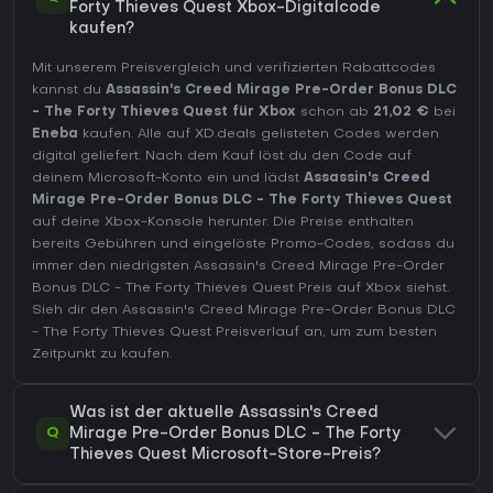
Forty Thieves Quest Xbox-Digitalcode
kaufen?
Mit unserem Preisvergleich und verifizierten Rabattcodes
kannst du
Assassin's Creed Mirage Pre-Order Bonus DLC
- The Forty Thieves Quest für Xbox
schon ab
21,02 €
bei
Eneba
kaufen. Alle auf XD.deals gelisteten Codes werden
digital geliefert. Nach dem Kauf löst du den Code auf
deinem Microsoft-Konto ein und lädst
Assassin's Creed
Mirage Pre-Order Bonus DLC - The Forty Thieves Quest
auf deine Xbox-Konsole herunter. Die Preise enthalten
bereits Gebühren und eingelöste Promo-Codes, sodass du
immer den niedrigsten Assassin's Creed Mirage Pre-Order
Bonus DLC - The Forty Thieves Quest Preis auf
Xbox
siehst.
Sieh dir den
Assassin's Creed Mirage Pre-Order Bonus DLC
- The Forty Thieves Quest Preisverlauf
an, um zum besten
Zeitpunkt zu kaufen.
Was ist der aktuelle Assassin's Creed
Q
Mirage Pre-Order Bonus DLC - The Forty
Thieves Quest Microsoft-Store-Preis?