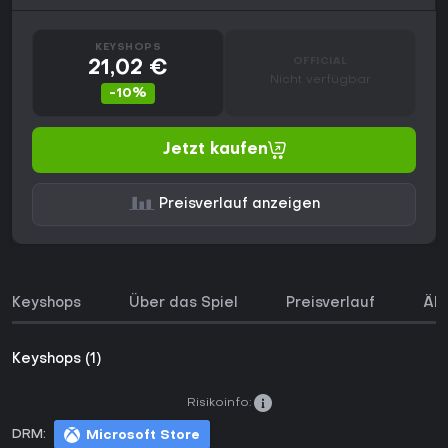
KEYSHOPS
OFFICIAL
21,02 €
Nicht verfügbar
-10%
Jetzt kaufen
Preisverlauf anzeigen
Keyshops
Über das Spiel
Preisverlauf
Ähn
Keyshops (1)
Risikoinfo:
DRM:
Microsoft Store