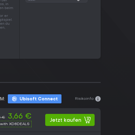
€
bei
s, in
hen beim
ar er
ptspiel.
den du
en,
Risikoinfo:
M:
Ubisoft Connect
3,66 €
8 €
Jetzt kaufen
with XD8DEALS