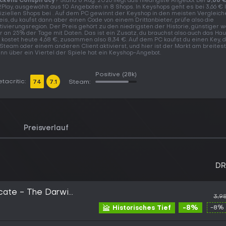
ckens Conspiracy
? Stand 8 Aug. 2026 liegt das niedrigste Angebot bei
3,66 
Play, ausgewählt aus 10 Angeboten in 8 Shops. In Keyshops geht es bei 3,66 € lo
fiziellen Shops bei . Auf dem PC gewinnt der Keyshop in den meisten Vergleic
eis, du kaufst dann aber einen Code von einem Drittanbieter, prüfe also die
tivierungsregion. Der Preis gehört zu den niedrigsten der Historie, günstiger w
r an 25% der Tage mit Daten. Das ist ein Zusatz, du brauchst also auch das Hau
 kostet heute 4,68 €, zusammen also 8,34 €. Auf dem PC kaufst du einen Key, 
 Steam oder einem anderen Client aktivierst, und hier ist der Markt am breitest
nn über ein Viertel der Spiele hat ein Keyshop-Angebot.
Positive
(28k)
tacritic:
74
7.1
Steam:
Preisverlauf
DR
cate - The Darwin
3,9
y DLC PC Ubisoft
-8%
-8% 
Historisches Tief