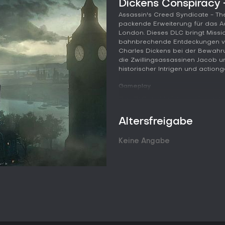
Dickens Conspiracy 
Assassin's Creed Syndicate - Th
packende Erweiterung für das Ac
London. Dieses DLC bringt Missio
bahnbrechende Entdeckungen vo
Charles Dickens bei der Bewahru
die Zwillingsassassinen Jacob un
historischer Intrigen und actio
Gameplay
Das DLC dreht sich um eine gel
Erkundung. Als Jacob Frye geht ih
Multikills, Kontern und Waffen 
Altersfreigabe
Evie Frye, wird es Zeit für lautlo
Unsichtbarkeit und Beweglichkeit
Keine Angabe
Fortbewegung über Dächer, fah
Kapern von Kutschen Verfolgungs
auch der Aufbau und die Führung
Festungen zu infiltrieren, Züge z
Londons Unterwelt zu bekämpfen
Alle Systeme fließen in storyget
Assassinen zu verteidigen oder 
Kämpfe aufzudecken. Der Combat 