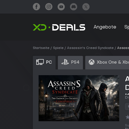
Angebote
S
Startseite
Spiele
Assassin's Creed Syndicate
Assass
PC
PS4
Xbox One & Xb
A
Di
Su