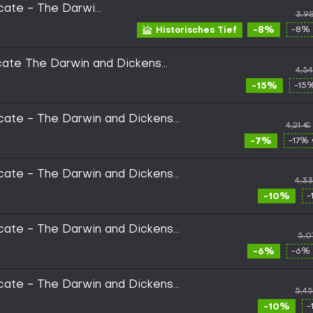
cate - The Darwin
3,9
y DLC PC Ubisoft
-8%
-8% 
Historisches Tief
cate The Darwin and Dickens
4,5
-15%
-15
cate - The Darwin and Dickens
4,21 €
 Ubisoft Connect Key - GLOBAL
-7%
-17% 
cate - The Darwin and Dickens
4,3
y Key GLOBAL
-10%
-
cate - The Darwin and Dickens
5,0
 (PC) - Ubisoft Connect - Digital Key
-6%
-6% 
cate - The Darwin and Dickens
5,4
ay Key EUROPE
-10%
-