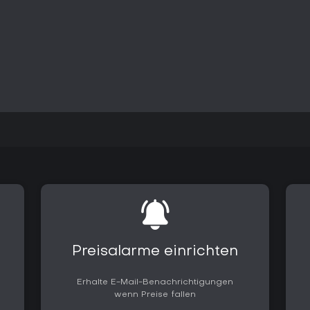
Nebenfiguren wie Gang-Mitgliede
und Unterstützung im Kampf, sod
Epoche verknüpft wirkt.
Lohnt es sich?
Fans von Action-Adventures mit 
lohnende Ergänzungen zum Basiss
Settings und charakterschwere G
Grafik, Story-Integration und Le
hervorheben. Auf PC läuft es au
für Victorian-Fans attraktiv. W
mag, bekommt echten Mehrwert - 
Syndicate.
Preisalarme einrichten
Erhalte E-Mail-Benachrichtigungen
wenn Preise fallen