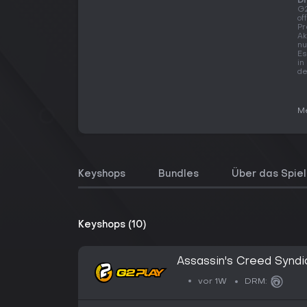
Di
G2
of
Pr
Ak
nu
Es
in
de
Me
Keyshops
Bundles
Über das Spiel
Keyshops (10)
Assassin's Creed Syndi
and Dickens Conspirac
vor 1W
DRM:
Connect CD Key