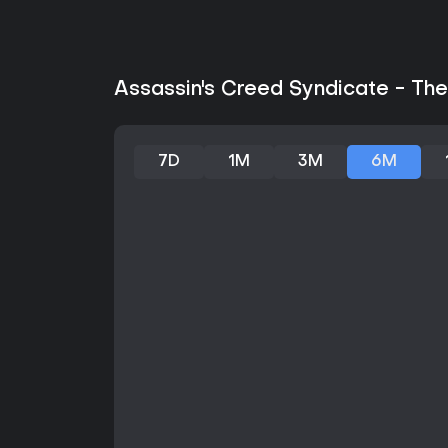
Assassin's Creed Syndicate - Th
7D
1M
3M
6M