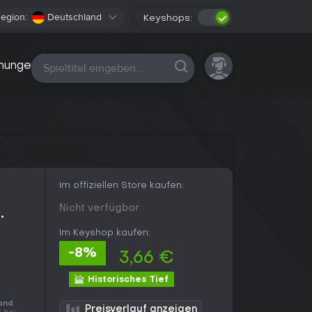
egion:
Deutschland
Keyshops:
Alle Plattformen
nungen
Im offiziellen Store kaufen:
Nicht verfügbar
Im Keyshop kaufen:
-8%
3,66 €
Historisches Tief
and
Preisverlauf anzeigen