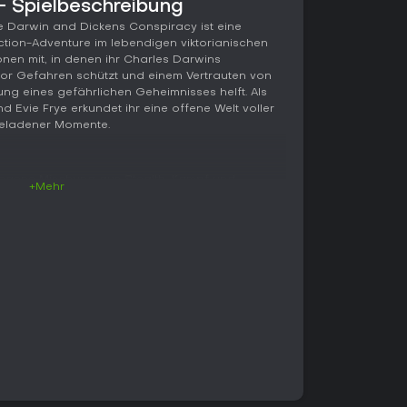
- Spielbeschreibung
e Darwin and Dickens Conspiracy ist eine
tion-Adventure im lebendigen viktorianischen
nen mit, in denen ihr Charles Darwins
r Gefahren schützt und einem Vertrauten von
ng eines gefährlichen Geheimnisses helft. Als
d Evie Frye erkundet ihr eine offene Welt voller
ngeladener Momente.
ungene Mischung aus Stealth, Kampf und
+Mehr
r direkte Konfrontationen an - mit schnellen
wie Fausthandschuhen oder Revolvern. Wechselt zu
se Eliminierungen und präzise Angriffe, die auf
 setzen. Parkour sorgt für fließende
rende Fahrzeuge und die Themse, während das
jagden oder Fluchten ermöglicht. Wichtig ist
 einer Gang: Rekrutiert Verbündete, um
u überfallen und rivalisierende Banden in
.
riebene Aufgaben ein, etwa Darwin vor
Dickens-Mysterien durch Ermittlungen und
fühlt sich flüssig an, mit befriedigenden