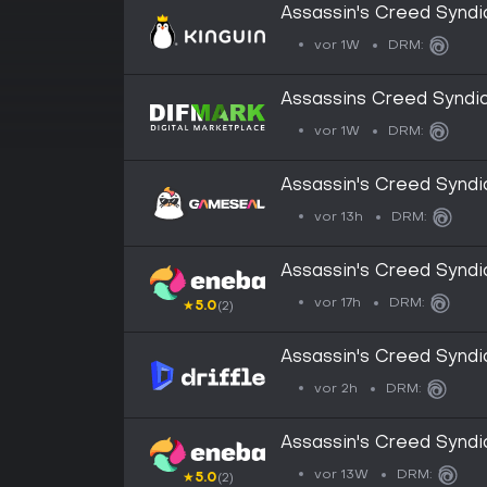
Assassin's Creed Syndi
and Dickens Conspirac
vor 1W
DRM:
Connect CD Key
Assassins Creed Syndi
Conspiracy (DLC)
vor 1W
DRM:
Assassin's Creed Syndi
Conspiracy (DLC) (PC)
vor 13h
DRM:
Assassin's Creed Syndi
Conspiracy (DLC) Upla
vor 17h
DRM:
★
5.0
(2)
Assassin's Creed Syndi
Conspiracy DLC (Global)
vor 2h
DRM:
Assassin's Creed Syndi
Conspiracy (DLC) Upl
vor 13W
DRM:
★
5.0
(2)