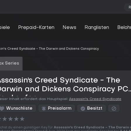
R
piele
Prepaid-Karten
News
Ranglisten
Beloh
in's Creed Syndicate - The Darwin and Dickens Conspiracy
ox Series
ssassin's Creed Syndicate - The
Darwin and Dickens Conspiracy PC
Key kaufen
eser Inhalt erfordert das Hauptspiel:
Assassin's Creed Syndicate
Wunschliste
Preisalarm
Besitzt
★
★
★
★
★
chst du einen günstigen Key für
Assassin's Creed Syndicate - The Darwin 