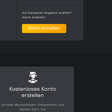
r und historische Verbündete liefern Kontext
ass alles mit den sozialen Umbrüchen der
Auf besseres Angebot warten?
Alarm erstellen.
Alarm erstellen
starkem Stealth- und Combat-Fokus finden hier
piel - besonders bei Vorliebe für historische
eschichten. Es gibt positives Feedback zu
vel-Design, wobei viele den fließenden Kampf
ch ohne aktuelle Updates einwandfrei und bleibt
er Singleplayer mit Parkour und Gang-Management
vorausgesetzt, ihr habt Assassin's Creed
Kostenloses Konto
erstellen
Schalte Wunschlisten, Preisalarme und
Steam-Sync frei