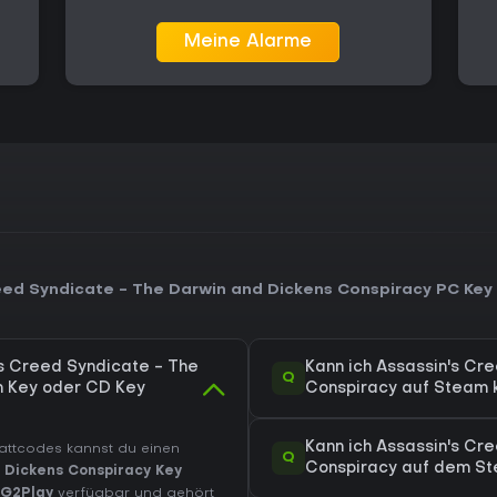
Meine Alarme
eed Syndicate - The Darwin and Dickens Conspiracy PC Key
's Creed Syndicate - The
Kann ich Assassin's Cr
Q
m Key oder CD Key
Conspiracy auf Steam 
Kann ich Assassin's Cr
battcodes kannst du einen
Q
Conspiracy auf dem St
 Dickens Conspiracy Key
G2Play
verfügbar und gehört