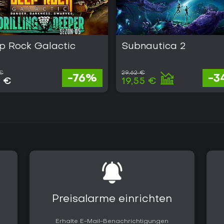
p Rock Galactic
Subnautica 2
 €
29,62 €
-76%
-3
0 €
19,55 €
Preisalarme einrichten
Erhalte E-Mail-Benachrichtigungen