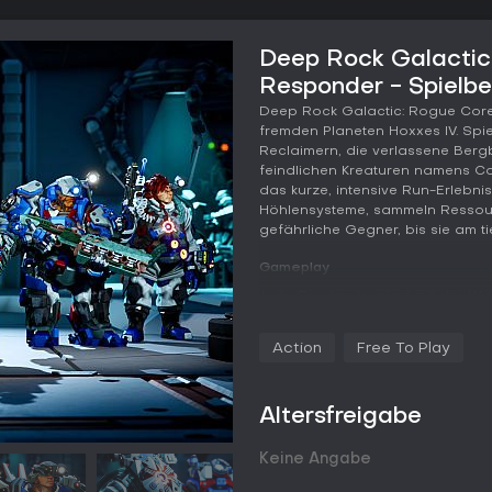
Deep Rock Galactic:
Responder - Spielb
Deep Rock Galactic: Rogue Core
fremden Planeten Hoxxes IV. Spi
Reclaimern, die verlassene Berg
feindlichen Kreaturen namens Co
das kurze, intensive Run-Erlebni
Höhlensysteme, sammeln Ressou
gefährliche Gegner, bis sie am ti
Gameplay
Jede Session beginnt mit der W
Suit und einer aktiven Fähigkeit.
Guardian setzt auf Verteidigung, 
Action
Free To Play
Falconer steuert Drohnen, der S
und der Retcon bietet flexible H
erscheinen zufällig während der
Altersfreigabe
gebunden.
Der Fortschritt basiert auf Exp
Keine Angabe
Fähigkeiten spontan verändern.