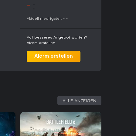
se Änderungen reagieren auf frühes Feedback
-
-
ern gleichzeitig den verfügbaren Inhalt.
-
Aktuell niedrigster:
-
-
Ship Games weitergeführt. Das roguelite-System
ungen von Waffen, Fähigkeiten und Umgebungen,
tt zurückzusetzen.
Auf besseres Angebot warten?
Alarm erstellen.
ichtet sich an Spieler, die kooperative First-
ementen und zufälliger Build-Gestaltung
Alarm erstellen
ndigkeit, sich bei Upgrades abzustimmen und
ten anzupassen, schafft einen eigenen
schen missionsbasierten Shootern. Wer feste
akterentwicklung bevorzugt, könnte die häufigen
empfinden.
, dass das Spiel weiter verfeinert wird. Die
 Update zeigen jedoch aktive Weiterentwicklung.
ALLE ANZEIGEN
verfügbar und eignet sich besonders für
re Sessions suchen, in denen Koordination und
ragt sind. Die Kernfantasie zwergischer
okussierte, risikoreiche Runs vermittelt statt
er-Kampagnen.