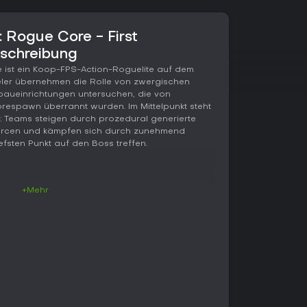
 Rogue Core - First
eschreibung
 ist ein Koop-FPS-Action-Roguelite auf dem
eler übernehmen die Rolle von zwergischen
baueinrichtungen untersuchen, die von
respawn überrannt wurden. Im Mittelpunkt steht
s: Teams steigen durch prozedural generierte
rcen und kämpfen sich durch zunehmend
efsten Punkt auf den Boss treffen.
ahl eines Loadouts, bestehend aus einem Phase
+Mehr
 Fünf Klassen prägen das Spielgefühl: Der
der Spotter liefert Aufklärungsunterstützung, der
licer punktet mit Mobilität und Nahkampfschaden,
ilfsmittel. Waffen, Ausrüstung und Upgrades
 Runs und sind nicht an eine bestimmte Klasse
enite-Upgrades und Bio-Boostern, die Werte und
 Teams müssen sich an bestimmten Punkten auf