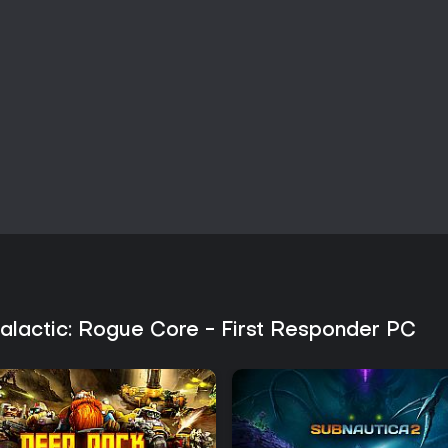
sowie ein neues Core-Biom. Die
zu Tempo und Balance und erweit
Die Entwicklung wird von Ghost 
ermöglicht regelmäßige Ergänz
ohne bestehende Systeme komple
Lohnt es sich?
Deep Rock Galactic: Rogue Core r
Person-Shooter mit roguelite-El
kombinieren möchten. Die Notwe
sich an prozedurale Gegebenhei
Rhythmus im Vergleich zu klassi
Loadouts oder langfristige Char
Resets zunächst als ungewohnt 
Der Early-Access-Status bedeutet
bisherigen Inhalte und das erste
alactic: Rogue Core - First Responder PC
Auf dem PC ist das Spiel sofort 
Gruppen, die kurze, wiederholba
schnelles Denken unter Druck gef
Bergbaueinsätze wird hier durch f
durch umfangreiche Einzelspiel