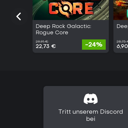
Deep Rock Galactic:
Dee
Rogue Core
29,91 €
28,75
-24%
22,73 €
6,9
Tritt unserem Discord
bei