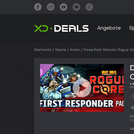
Angebote
S
Startseite
Spiele
Action
Deep Rock Galactic: Rogue C
C
Di
De
St
Ve