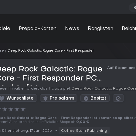
R
piele
Prepaid-Karten
News
Ranglisten
Beloh
ore
Deep Rock Galactic: Rogue Core - First Responder
Deep Rock Galactic: Rogue
Auf Steam an
ore - First Responder PC
Key kaufen
eser Inhalt erfordert das Hauptspiel:
Deep Rock Galactic: Rogue Cor
Wunschliste
Preisalarm
Besitzt
★
★
★
★
★
ep Rock Galactic: Rogue Core - First Responder ist kostenlos spielbar
a
eam! Auch erhältlich in 1 offiziellen Shops ab
0,00 €
.
röffentlichung: 17 Juni 2026
Coffee Stain Publishing