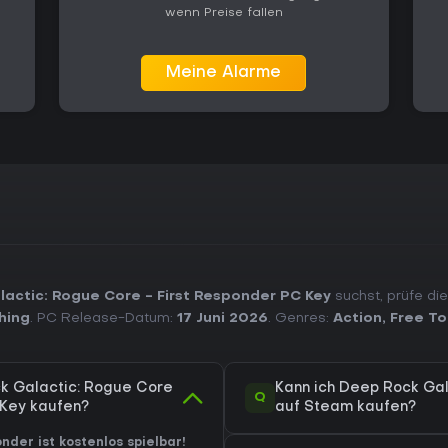
wenn Preise fallen
Meine Alarme
actic: Rogue Core - First Responder PC Key
suchst, prüfe die
hing
. PC Release-Datum:
17 Juni 2026
. Genres:
Action
,
Free To
ck Galactic: Rogue Core
Kann ich Deep Rock Gal
Q
 Key kaufen?
auf Steam kaufen?
der ist kostenlos spielbar!