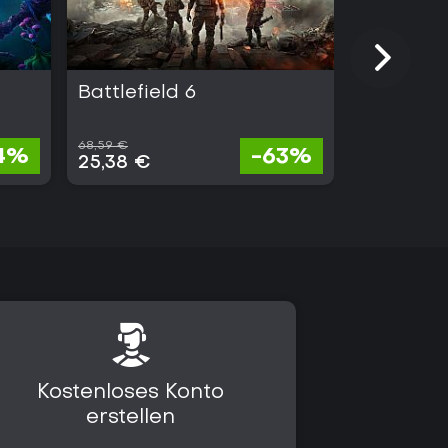
Battlefield 6
Light No 
68,59 €
4%
-63%
99,99 
25,38 €
Kostenloses Konto
erstellen