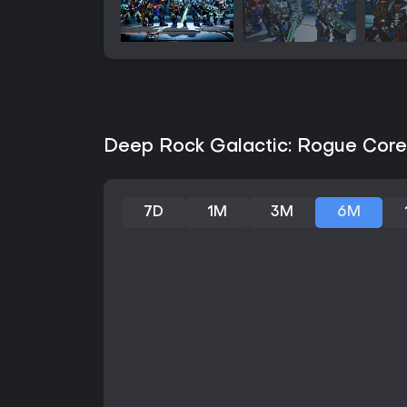
Deep Rock Galactic: Rogue Core 
7D
1M
3M
6M