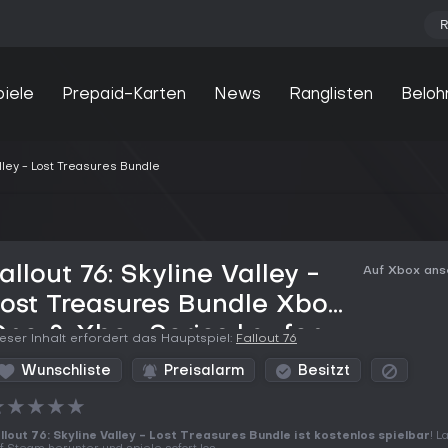
R
piele
Prepaid-Karten
News
Ranglisten
Beloh
Valley - Lost Treasures Bundle
allout 76: Skyline Valley -
Auf Xbox an
ost Treasures Bundle Xbox
One & Xbox Series kaufen
eser Inhalt erfordert das Hauptspiel:
Fallout 76
Wunschliste
Preisalarm
Besitzt
★
★
★
★
★
llout 76: Skyline Valley - Lost Treasures Bundle ist kostenlos spielbar
! L