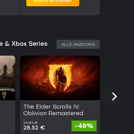
Alarm erstellen
ne & Xbox Series
ALLE ANZEIGEN
The Elder Scrolls IV:
Fallout 4
Oblivion Remastered
54,85 €
19,74 €
-48%
28,52 €
6,12 €