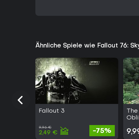
Ähnliche Spiele wie Fallout 76: S
Fallout 3
The 
Obli
9,96 €
-75%
9,9
2,49 €