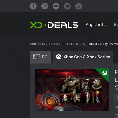
Angebote
S
Startseite
Spiele
RPG
Fallout 76
Fallout 76: Skyline 
PC
Xbox One & Xbox Series
F
L
Di
Fa