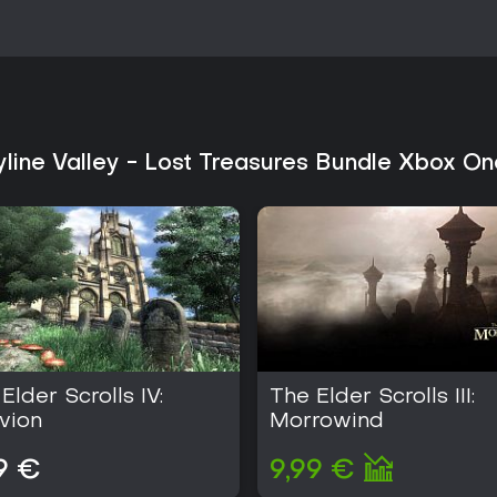
kyline Valley - Lost Treasures Bundle Xbox O
Elder Scrolls IV:
The Elder Scrolls III:
vion
Morrowind
9 €
9,99 €