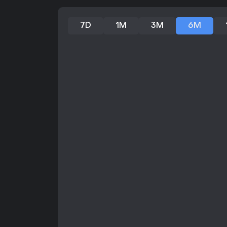
7D
1M
3M
6M