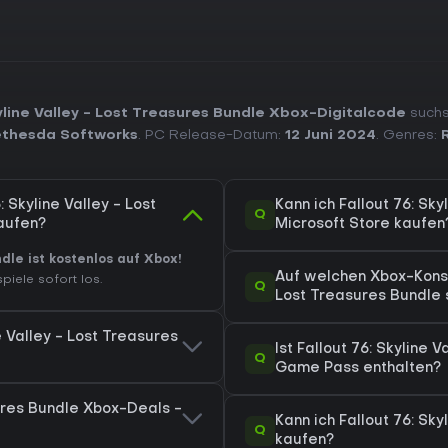
yline Valley - Lost Treasures Bundle Xbox-Digitalcode
suchst
thesda Softworks
. PC Release-Datum:
12 Juni 2024
. Genres:
 Skyline Valley - Lost
Kann ich Fallout 76: Sk
Q
aufen?
Microsoft Store kaufen
ndle ist kostenlos auf Xbox!
Auf welchen Xbox-Konsol
iele sofort los.
Q
Lost Treasures Bundle 
e Valley - Lost Treasures
Ist Fallout 76: Skyline 
Q
Game Pass enthalten?
sures Bundle Xbox-Deals -
Kann ich Fallout 76: Sky
Q
kaufen?