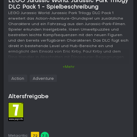
LEGO Jurassic World: Jurassic Park Trilogy
DLC Pack 1 - Spielbeschreibung
LEGO Jurassic World: Jurassic Park Trilogy DLC Pack 1
erweitert das Action-Adventure-Grundspiel um zusätzliche
Charaktere und ein Fahrzeug aus den Jurassic-Park-Filmen.
Spieler erkunden Inselgebiete, lösen Umweltpuzzles und
bestreiten leichte Kampfsequenzen mit den neuen Figuren
und den bereits verfügbaren Charakteren. Das DLC fügt sich
direkt in bestehende Level und Hub-Bereiche ein und
ermöglicht den Einsatz von Eric Kirby, Paul Kirby und dem
Dino Handler in Abschnitten mit Dinosaurier-Begegnungen.
+Mehr
Gameplay
Das Spiel basiert auf den typischen LEGO-Action-
Action
Adventure
Adventure-Mechaniken, die hier auf eine Dinosaurier-Welt
übertragen werden. Charaktere bewegen sich durch die
Level, bauen Objekte zusammen, nutzen besondere
Altersfreigabe
Fähigkeiten für neue Wege und steuern Fahrzeuge, um
offene Inselgebiete zu durchqueren. Das Animal Control
Vehicle hilft dabei, Dinosaurier auf dem Gelände zu orten
und anzunähern, und verbindet so Erkundung mit Puzzle-
Elementen, bei denen der Spieler häufig zwischen
Charakteren wechseln muss. Kämpfe beschränken sich auf
einfache Angriffe gegen kleine Gegner oder
Metacritic:
Umweltgefahren, während größere Dinosaurier meist in
72
7.5