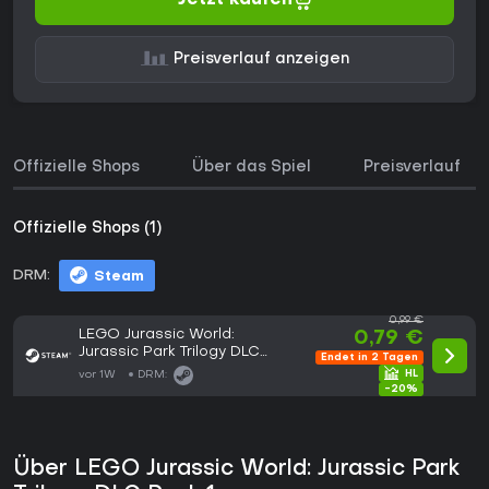
Preisverlauf anzeigen
Offizielle Shops
Über das Spiel
Preisverlauf
Offizielle Shops (1)
DRM:
Steam
0,99 €
LEGO Jurassic World:
0,79 €
Jurassic Park Trilogy DLC
Endet in 2 Tagen
Pack 1
vor 1W
DRM:
-20%
Über LEGO Jurassic World: Jurassic Park