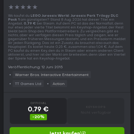
★
★
★
★
★
Wo kaufst du
LEGO Jurassic World: Jurassic Park Trilogy DLC
Pack 1
am günstigsten? Stand 8 Aug. 2026 hat dieser Titel ein
Angebot,
0,79 €
bei Steam. Auf dem PC ist das der Normalfall, denn
nur etwa jeder vierte Titel bekommt ein Keyshop-Angebot, der Rest
bleibt beim Shop des Plattformbetreibers. Zu vergleichen gibt es
nichts, aber wir verfolgen diesen Preis täglich und zeigen, wie er
gegenüber früheren Messungen dasteht, und ein Preisalarm meldet
dir jeden Rückgang. Das ist ein Zusatz, du brauchst also auch das
Hauptspiel. Es kostet heute 0,25 €, zusammen also 1,04 €. Auf dem
PC kaufst du einen Key, den du in Steam oder einem anderen Client
aktivierst, und hier ist der Markt am breitesten, denn über ein Viertel
der Spiele hat ein Keyshop-Angebot.
Veröffentlichung: 12 Juni 2015
Warner Bros. Interactive Entertainment
TT Games Ltd
Action
OFFICIAL
KEYSHOPS
0,79 €
Nicht verfügbar
-20%
Jetzt kaufen