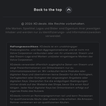
Back to the top
© 2026 XD.deals. Alle Rechte vorbehalten.
Alle Marken, Spieltitel, Logos und Bilder sind Eigentum ihrer jeweiligen
Inhaber und werden nur zu Identifizierungs- und Informationszwecken
verwendet.
Haftungsausschluss:
XD.deals ist ein unabhängiger
Preisvergleichs- und Deal-Aggregationsdienst und ist nicht mit
Valve Corporation verbunden oder von ihr unterstützt. Steam und
das Steam-Logo sind Marken und/oder eingetragene Marken der
Valve Corporation.
XD.deals verwendet öffentlich zugängliche Daten von Steam und
zeigt Preisinformationen von Drittanbietern nur zu
Informationszwecken an. Wir verkaufen keine Produkte oder
digitalen Keys und übernehmen keine Gewähr für die Richtigkeit,
Verfügbarkeit oder Gültigkeit der angezeigten Angebote oder
digitalen Keys. Überprüfen Sie die endgültigen Bedingungen
immer direkt auf der Website des Shops, bevor Sie einen Kauf
tätigen. Jeder Kauf digitaler Keys bei Drittanbietern erfolgt auf
eigenes Risiko des Nutzers.
XD.deals nimmt an Partnerprogrammen teil und kann Provisionen
für qualifizierende Käufe über unsere Links erhalten. Als Amazon-
Partner verdienen wir an qualifizierten Käufen.