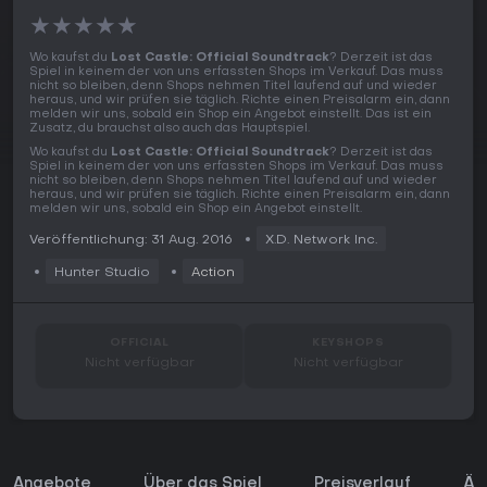
★
★
★
★
★
Wo kaufst du
Lost Castle: Official Soundtrack
? Derzeit ist das
Spiel in keinem der von uns erfassten Shops im Verkauf. Das muss
nicht so bleiben, denn Shops nehmen Titel laufend auf und wieder
heraus, und wir prüfen sie täglich. Richte einen Preisalarm ein, dann
melden wir uns, sobald ein Shop ein Angebot einstellt. Das ist ein
Zusatz, du brauchst also auch das Hauptspiel.
Wo kaufst du
Lost Castle: Official Soundtrack
? Derzeit ist das
Spiel in keinem der von uns erfassten Shops im Verkauf. Das muss
nicht so bleiben, denn Shops nehmen Titel laufend auf und wieder
heraus, und wir prüfen sie täglich. Richte einen Preisalarm ein, dann
melden wir uns, sobald ein Shop ein Angebot einstellt.
Veröffentlichung: 31 Aug. 2016
X.D. Network Inc.
Hunter Studio
Action
OFFICIAL
KEYSHOPS
Nicht verfügbar
Nicht verfügbar
Angebote
Über das Spiel
Preisverlauf
Äh