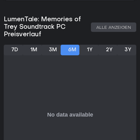
Animon-Art verfügt über eigene Typen und Attribute, die sich
auf Angriffe übertragen lassen und so elementare Vorteile
sowie taktische Kombinationen ermöglichen.
LumenTale: Memories of
Um die Geschichte voranzutreiben und neue Gebiete
Trey Soundtrack PC
ALLE ANZEIGEN
freizuschalten, fordert man die Stadtkapitäne heraus. Der
Preisverlauf
isometrische Pixel-Art-Stil kombiniert 2D-Sprites mit
detaillierten 3D-Umgebungen und verleiht Städten wie
Wildnis ein authentisches, bewohntes Gefühl. Erkundung
7D
1M
3M
6M
1Y
2Y
3Y
wird belohnt: Neue Animon und Erzählstränge rund um Treys
Vergangenheit warten auf neugierige Spieler. Kämpfe
erfordern ständige Aufmerksamkeit für
Ausdauermanagement und Attribut-Synergien, sodass jede
Begegnung eher einem sich wandelnden Puzzle als einem
reinen Button-Mashing gleicht.
Spielmodi
Im Kampf stehen 1-gegen-1-Duelle für fokussierte
Einzelkämpfe sowie 4-gegen-4-Teamkämpfe zur Verfügung,
in denen ganze Gruppen gegeneinander antreten. Beide
Varianten kommen sowohl in der Hauptgeschichte als auch
in optionalen Herausforderungen vor. Im Feld kann man
Animon entweder direkt einfangen oder einen Kampf
beginnen - ohne separate Modi, die über die Kernstruktur
der Abenteuerreise hinausgehen.