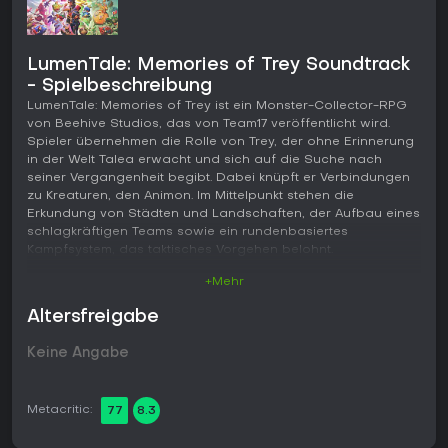
LumenTale: Memories of Trey Soundtrack
- Spielbeschreibung
LumenTale: Memories of Trey ist ein Monster-Collector-RPG
von Beehive Studios, das von Team17 veröffentlicht wird.
Spieler übernehmen die Rolle von Trey, der ohne Erinnerung
in der Welt Talea erwacht und sich auf die Suche nach
seiner Vergangenheit begibt. Dabei knüpft er Verbindungen
zu Kreaturen, den Animon. Im Mittelpunkt stehen die
Erkundung von Städten und Landschaften, der Aufbau eines
schlagkräftigen Teams sowie ein rundenbasiertes
Kampfsystem, das taktisches Vorgehen belohnt.
+Mehr
Gameplay
Im Zentrum steht das Reisen durch Talea, bei dem man auf
Altersfreigabe
Animon trifft und entscheidet, ob man sie direkt einfangen
oder in einen Kampf verwickeln möchte. Gefangene Animon
Keine Angabe
lassen sich durch den Einsatz im Kampf weiterentwickeln -
ihre Zuneigung steigt und sie liefern Materialien für neue
Fähigkeiten. Alle Teammitglieder teilen sich ein gemeinsames
Metacritic:
77
8.3
Ausdauersystem, sodass aggressive Angriffe stets gegen
den Erhalt der Ausdauer abgewogen werden müssen. Jede