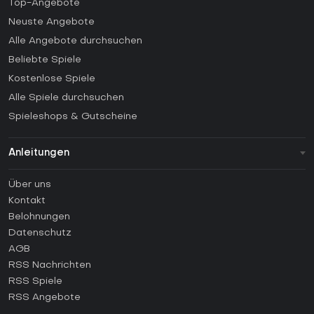
Top-Angebote
Neuste Angebote
Alle Angebote durchsuchen
Beliebte Spiele
Kostenlose Spiele
Alle Spiele durchsuchen
Spieleshops & Gutscheine
Anleitungen
FAQ
Über uns
Anleitungen
Kontakt
Wie aktiviert man einen Steam CD Key?
Belohnungen
Wie aktiviert man einen Epic Games CD Key?
Datenschutz
AGB
Wie aktiviert man einen GOG CD Key?
RSS Nachrichten
Wie aktiviert man einen Ubisoft Connect CD Key?
RSS Spiele
Wie aktiviert man einen EA App CD Key?
RSS Angebote
Wie aktiviert man einen Battle.net CD Key?