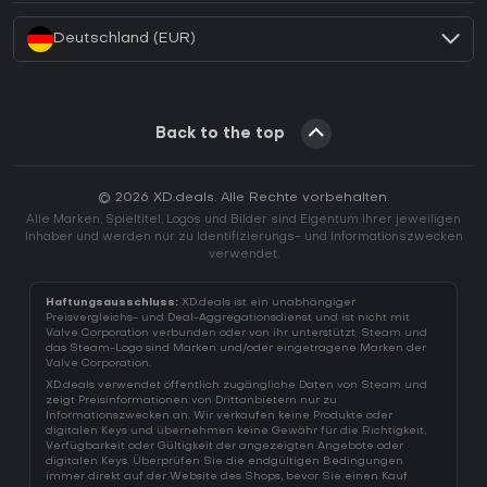
Deutschland (EUR)
Back to the top
© 2026 XD.deals. Alle Rechte vorbehalten.
Alle Marken, Spieltitel, Logos und Bilder sind Eigentum ihrer jeweiligen
Inhaber und werden nur zu Identifizierungs- und Informationszwecken
verwendet.
Haftungsausschluss:
XD.deals ist ein unabhängiger
Preisvergleichs- und Deal-Aggregationsdienst und ist nicht mit
Valve Corporation verbunden oder von ihr unterstützt. Steam und
das Steam-Logo sind Marken und/oder eingetragene Marken der
Valve Corporation.
XD.deals verwendet öffentlich zugängliche Daten von Steam und
zeigt Preisinformationen von Drittanbietern nur zu
Informationszwecken an. Wir verkaufen keine Produkte oder
digitalen Keys und übernehmen keine Gewähr für die Richtigkeit,
Verfügbarkeit oder Gültigkeit der angezeigten Angebote oder
digitalen Keys. Überprüfen Sie die endgültigen Bedingungen
immer direkt auf der Website des Shops, bevor Sie einen Kauf