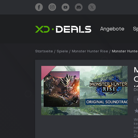
Angebote
S
Startseite
Spiele
Monster Hunter Rise
Monster Hunter
M
O
Di
Wo
ke
ne
Pr
Zu