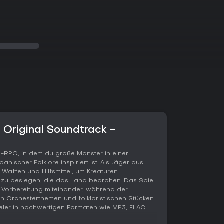
 Original Soundtrack -
on-RPG, in dem du große Monster in einer
anischer Folklore inspiriert ist. Als Jäger aus
 Waffen und Hilfsmittel, um Kreaturen
zu besiegen, die das Land bedrohen. Das Spiel
 Vorbereitung miteinander, während der
en Orchesterthemen und folkloristischen Stücken
eler in hochwertigen Formaten wie MP3, FLAC