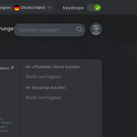
egion:
Deutschland
Keyshops:
Alle Plattformen
nungen
Im offiziellen Store kaufen:
sehen
Nicht verfügbar
Im Keyshop kaufen:
Nicht verfügbar
in
n Shops
inen
t ein