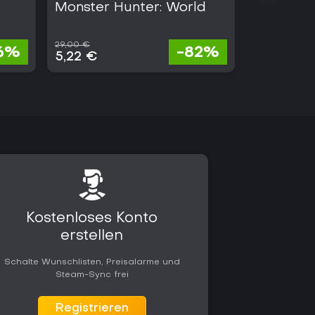
Monster Hunter: World
Resident 
29,00 €
36,40 €
6%
-82%
5,22 €
3,64 €
Kostenloses Konto
erstellen
Schalte Wunschlisten, Preisalarme und
Steam-Sync frei
Registrieren