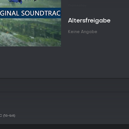
Gameplay
Im Mittelpunkt steht das Annehm
jagst, offene Gebiete durchquers
Altersfreigabe
einem Greifhaken, bewegst du di
Kampf Luftmanöver aus. Das Werk
Keine Angabe
Waffen integrieren und ermöglic
Ausweichmanöver.
Vor jeder Jagd spielt die Vorbere
besiegter Monster stellst du Waf
Waffentyp bietet einen eigenen S
zu wendigen Varianten. Mit Swit
unterschiedliche Situationen an
unterstützen dich dabei: Palicos
Palamutes im Einzelspielermodus
Bei der Erkundung entdeckst du 
verschiedenen Karten. Umweltint
erfordern Aufmerksamkeit und A
Angriffsmuster und Schwächen bes
Spielmodi
 (16-bit)
Monster Hunter Rise bietet sowoh
Einzelspielermodus kannst du bi