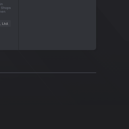
in
n Shops
inen
 Ltd.