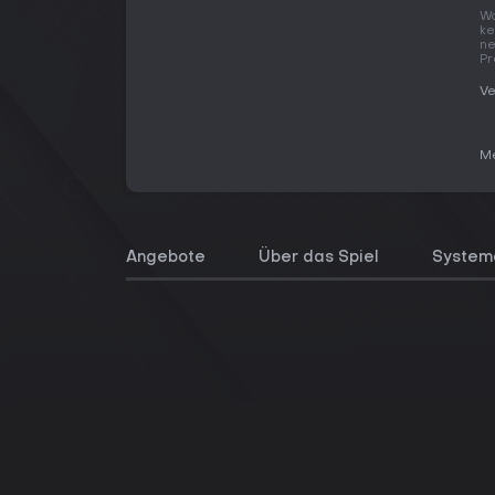
Wo
ke
ne
Pr
Ve
Me
Angebote
Über das Spiel
System