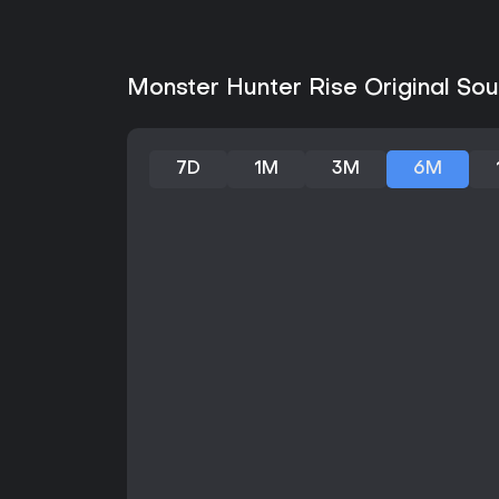
Monster Hunter Rise Original Sou
7D
1M
3M
6M