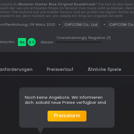
 kaufst du
Monster Hunter Rise Original Soundtrack
? Derzeit ist das Spiel 
inem der von uns erfassten Shops im Verkauf. Das muss nicht so bleiben, den
hmen Titel laufend auf und wieder heraus, und wir prüfen sie täglich. Richte e
eisalarm ein, dann melden wir uns, sobald ein Shop ein Angebot einstellt.
röffentlichung: 09 März 2022
CAPCOM Co., Ltd.
CAPCOM Co.,
Overwhelmingly Negative
(7)
tacritic:
86
8.3
Steam:
anforderungen
Preisverlauf
Ähnliche Spiele
Noch keine Angebote. Wir informieren
dich, sobald neue Preise verfügbar sind.
Preisalarm