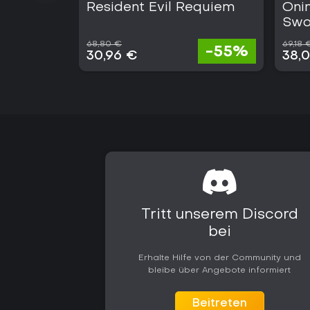
Resident Evil Requiem
Oni
Swo
68,80 €
69,18 
-55%
30,96 €
38,
Tritt unserem Discord
bei
Erhalte Hilfe von der Community und
bleibe über Angebote informiert
Beitreten