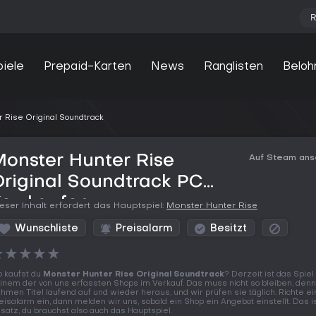
R
piele
Prepaid-Karten
News
Ranglisten
Beloh
 Rise Original Soundtrack
onster Hunter Rise
Auf Steam an
riginal Soundtrack PC
Key kaufen
eser Inhalt erfordert das Hauptspiel:
Monster Hunter Rise
Wunschliste
Preisalarm
Besitzt
★
★
★
★
★
 kaufst du
Monster Hunter Rise Original Soundtrack
? Derzeit ist das Spiel 
inem der von uns erfassten Shops im Verkauf. Das muss nicht so bleiben, den
hmen Titel laufend auf und wieder heraus, und wir prüfen sie täglich. Richte e
eisalarm ein, dann melden wir uns, sobald ein Shop ein Angebot einstellt. Das is
satz, du brauchst also auch das Hauptspiel.