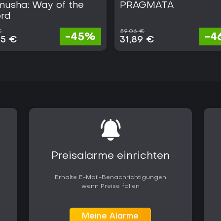
musha: Way of the
PRAGMATA
rd
€
59,06 €
-45%
-4
05 €
31,89 €
Preisalarme einrichten
Erhalte E-Mail-Benachrichtigungen
wenn Preise fallen
Meine Alarme