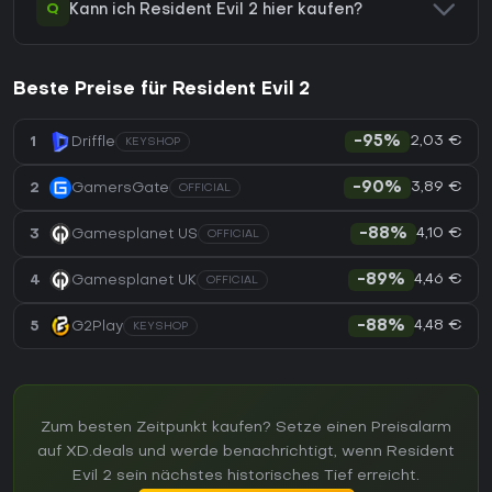
Q
Kann ich Resident Evil 2 hier kaufen?
Beste Preise für Resident Evil 2
2,03 €
1
Driffle
-95%
KEYSHOP
3,89 €
2
GamersGate
-90%
OFFICIAL
4,10 €
3
Gamesplanet US
-88%
OFFICIAL
4,46 €
4
Gamesplanet UK
-89%
OFFICIAL
4,48 €
5
G2Play
-88%
KEYSHOP
Zum besten Zeitpunkt kaufen? Setze einen Preisalarm
auf XD.deals und werde benachrichtigt, wenn Resident
Evil 2 sein nächstes historisches Tief erreicht.