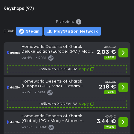
Keyshops (97)
Risikoinfo:
DRM:
Steam
PlayStation Network
Homeworld Deserts of Kharak
40,65 €
Deluxe Edition (Europe) (PC / Mac)
2,03 €
- Steam - Digital Key
-95%
vor 4W
DRM:
copy
-6% with XDDEALS6
Homeworld Deserts of Kharak
45,99 €
(Europe) (PC / Mac) - Steam -
2,18 €
Digital Key
-95%
vor 3d
DRM:
copy
-6% with XDDEALS6
Homeworld Deserts of Kharak
45,99 €
(Global) (PC / Mac) - Steam -
3,44 €
Digital Key
-92%
vor 12h
DRM: