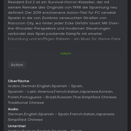
Resident Evil 2 ist ein Survival-Horror-Klassiker, der mit
seinem Remake des Originals von 1998 die Spannung neu
definiert. Der 2019 erschienene Action-Titel für PC versetzt
Spieler in die von Zombies verseuchten Straßen von
Raccoon City, wo hinter jeder Ecke Gefahr lauert. Mit Over-
the-Shoulder-Perspektive und modernen Steuerungen
verbindet das Spiel packende Kämpfe mit smarter
Erkundung und kniffligen Rätseln - ein Muss für Genre-Fans.
Gameplay
+Mehr
Im Kern von Resident Evil 2 steht das Überleben in einer
Zombie-Apokalypse. Spieler schleichen durch dunkle
Action
Umgebungen, verwalten ein begrenztes Inventar und
kämpfen, wobei Munition sparsam eingesetzt werden muss.
Die Over-the-Shoulder-Kamera sorgt für präzises Zielen,
Oberfläche:
Zombies zeigen sichtbare Wunden von Treffern und
Arabic
German
English
Spanish - Spain
verleihen Kämpfen Realismus. Erkundung bedeutet Item-
Spanish - Latin America
French
Italian
Japanese
Korean
Suche und Puzzle-Lösen unter Zeitdruck - oft gejagt von
Polish
Portuguese - Brazil
Russian
Thai
Simplified Chinese
unerbittlichen Feinden wie dem Tyrant. Der Sound-Design
Traditional Chinese
verstärkt das Immersionsgefühl durch akustische
Warnsignale für nahende Bedrohungen.
Audio:
German
English
Spanish - Spain
French
Italian
Japanese
Die Mechaniken drehen sich um Ressourcenmanagement:
Simplified Chinese
Kräuter zum Heilen und Item-Kombinationen für mehr
Untertitel:
Effizienz machen jede Entscheidung strategisch. Nahkämpfe