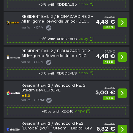
copy
-6% with XDDEALS6
RESIDENT EVIL 2 / BIOHAZARD RE:2 -
39,99 €
All In-game Rewards Unlock DLC
4,48 €
Steam CD Key
-88%
vor 1d
DRM:
copy
-8% with XD8DEALS
RESIDENT EVIL 2 / BIOHAZARD RE:2 -
39,99 €
All In-game Rewards Unlock DLC
4,48 €
Steam CD Key
-88%
vor 1d
DRM:
copy
-8% with XD8DEALS
Resident Evil 2 / Biohazard RE: 2
39,99 €
Steam Key EUROPE
5,00 €
★
5.0
-87%
vor 9h
DRM:
copy
-10% with XDD10
Resident Evil 2 / Biohazard RE2
39,99 €
(Europe) (PC) - Steam - Digital Key
5,32 €