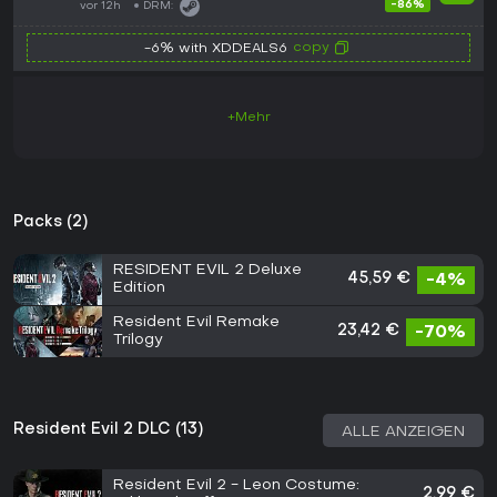
-86%
vor 12h
DRM:
copy
-6% with XDDEALS6
+Mehr
Packs (2)
RESIDENT EVIL 2 Deluxe
45,59 €
-4%
Edition
Resident Evil Remake
23,42 €
-70%
Trilogy
Resident Evil 2 DLC (13)
ALLE ANZEIGEN
Resident Evil 2 - Leon Costume:
2,99 €