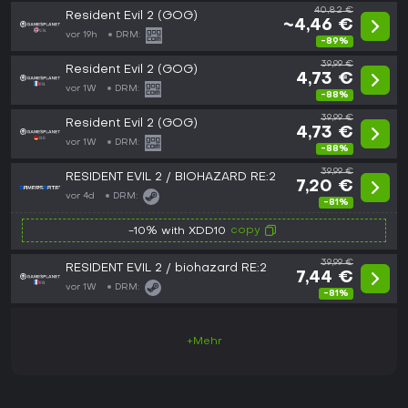
40,82 €
Resident Evil 2 (GOG)
~4,46 €
vor 19h
DRM:
-89%
39,99 €
Resident Evil 2 (GOG)
4,73 €
vor 1W
DRM:
-88%
39,99 €
Resident Evil 2 (GOG)
4,73 €
vor 1W
DRM:
-88%
39,99 €
RESIDENT EVIL 2 / BIOHAZARD RE:2
7,20 €
vor 4d
DRM:
-81%
copy
-10% with XDD10
39,99 €
RESIDENT EVIL 2 / biohazard RE:2
7,44 €
vor 1W
DRM:
-81%
+Mehr