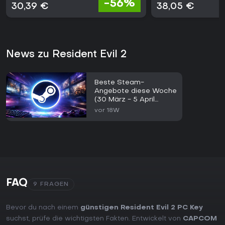
-56%
30,39 €
38,05 €
News zu Resident Evil 2
Beste Steam-
Angebote diese Woche
(30 März - 5 April
2026)
vor 18W
FAQ
9 FRAGEN
Bevor du nach einem
günstigen Resident Evil 2 PC Key
suchst, prüfe die wichtigsten Fakten. Entwickelt von
CAPCOM