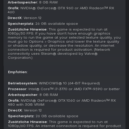
Hardware mit Ray Tracing für bessere Beleuchtung und
Arbeitsspeicher:
8 GB RAM
einem 120-fps-Modus für flüssigeres Gameplay. Stand 2026
Grafik:
NVIDIA® GeForce® GTX 960 or AMD Radeon™ RX
460
bleibt es ein reines Singleplayer-Erlebnis ohne Seasons
oder Live-Service-Elemente, das sich auf Story und Horror
DirectX:
Version 12
konzentriert.
Speicherplatz:
26 GB available space
Zusätzliche Hinweise:
This game is expected to run at
Lohnt es sich?
1080p/30 FPS. If you have don't have enough graphics
memory to run the game at your selected texture quality, you
Resident Evil 2 begeistert Survival-Horror-Fans, die Action mit
must go to Options > Graphics and lower the texture quality
Strategie kombinieren mögen. Spieler loben die dichte
or shadow quality, or decrease the resolution. An internet
connection is required for product activation. (Network
Atmosphäre und den Replay-Wert, Rezensionen heben die
connectivity uses Steam® developed by Valve®
Treue zum Original bei modernisierten Mechaniken hervor.
Corporation.)
Perfekt für Solo-Spieler auf der Jagd nach narrativer Tiefe -
mit Metacritic-Werten um die 91 unterstreicht der Erfolg die
anhaltende Qualität. Wer knappe Ressourcen und Jump
Empfohlen:
Scares liebt, findet hier langfristigen Spielspaß.
Betriebssystem:
WINDOWS® 10 (64-BIT Required)
Prozessor:
Intel® Core™ i7-3770 or AMD FX™-9590 or better
Arbeitsspeicher:
8 GB RAM
Grafik:
NVIDIA® GeForce® GTX 1060 or AMD Radeon™ RX
480 with 3GB VRAM
DirectX:
Version 12
Speicherplatz:
26 GB available space
Zusätzliche Hinweise:
This game is expected to run at
1080p/60 FPS. An internet connection is required for product