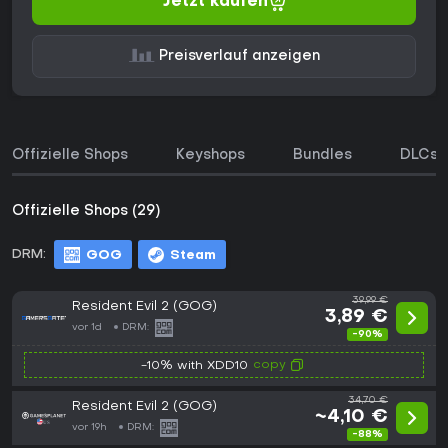
Jetzt kaufen
Preisverlauf anzeigen
Offizielle Shops
Keyshops
Bundles
DLCs
Offizielle Shops (29)
DRM:
GOG
Steam
39,99 €
Resident Evil 2 (GOG)
3,89 €
vor 1d
DRM:
-90%
copy
-10% with XDD10
34,70 €
Resident Evil 2 (GOG)
~4,10 €
vor 19h
DRM:
-88%