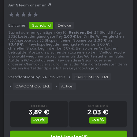
Auf Steam ansehen
★
★
★
★
★
Editionen:
Standard
Deluxe
Suchst du einen günstigen Key für
Resident Evil 2
? Stand 8 Aug.
2026 kostet der günstigste Key
2,03 €
bei Driffle. Wir vergleichen
126 Angebote aus 22 Shops mit einer Spanne von
2,03 €
bis
93,48 €
. In Keyshops liegt der niedrigste Preis bei 2,03 €, in
offiziellen Shops beginnt er bei 3,89 €. Bei so vielen Verkäufern
beträgt der Abstand zwischen den Extremen oft ein Vielfaches, die
Shopwahl wiegt hier also schwerer als das Warten auf einen Sale.
Auf dem PC kaufst du einen Key, den du in Steam oder einem
anderen Client aktivierst, und hier ist der Markt am breitesten, denn
über ein Viertel der Spiele hat ein Keyshop-Angebot.
Veröffentlichung: 24 Jan. 2019
CAPCOM Co., Ltd.
CAPCOM Co., Ltd.
Action
OFFICIAL
KEYSHOPS
3,89 €
2,03 €
-90%
-95%