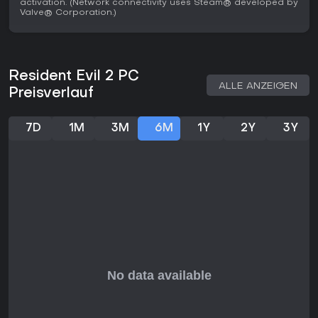
activation. (Network connectivity uses Steam® developed by
Valve® Corporation.)
Resident Evil 2 PC
ALLE ANZEIGEN
Preisverlauf
7D
1M
3M
6M
1Y
2Y
3Y