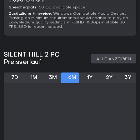
DirectX:
Version 12
Speicherplatz:
50 GB available space
Zusätzliche Hinweise:
Windows Compatible Audio Device.;
Playing on minimum requirements should enable to play on
Low/Medium quality settings in FullHD (1080p) in stable 30
FPS. SSD is recommended.
SILENT HILL 2 PC
ALLE ANZEIGEN
Preisverlauf
7D
1M
3M
6M
1Y
2Y
3Y