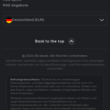
Wie aktiviert man einen EA App CD Key?
RSS Angebote
Wie aktiviert man einen Battle.net CD Key?
Deutschland (EUR)
Back to the top
© 2026 XD.deals. Alle Rechte vorbehalten.
Alle Marken, Spieltitel, Logos und Bilder sind Eigentum ihrer jeweiligen
Inhaber und werden nur zu Identifizierungs- und Informationszwecken
verwendet.
Haftungsausschluss:
XD.deals ist ein unabhängiger
Preisvergleichs- und Deal-Aggregationsdienst und ist nicht mit
Valve Corporation verbunden oder von ihr unterstützt. Steam und
das Steam-Logo sind Marken und/oder eingetragene Marken der
Valve Corporation.
XD.deals verwendet öffentlich zugängliche Daten von Steam und
zeigt Preisinformationen von Drittanbietern nur zu
Informationszwecken an. Wir verkaufen keine Produkte oder
digitalen Keys und übernehmen keine Gewähr für die Richtigkeit,