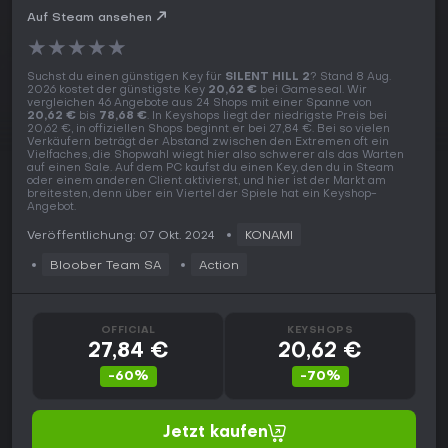
Auf Steam ansehen
★
★
★
★
★
Suchst du einen günstigen Key für
SILENT HILL 2
? Stand 8 Aug.
2026 kostet der günstigste Key
20,62 €
bei Gameseal. Wir
vergleichen 46 Angebote aus 24 Shops mit einer Spanne von
20,62 €
bis
78,68 €
. In Keyshops liegt der niedrigste Preis bei
20,62 €, in offiziellen Shops beginnt er bei 27,84 €. Bei so vielen
Verkäufern beträgt der Abstand zwischen den Extremen oft ein
Vielfaches, die Shopwahl wiegt hier also schwerer als das Warten
auf einen Sale. Auf dem PC kaufst du einen Key, den du in Steam
oder einem anderen Client aktivierst, und hier ist der Markt am
breitesten, denn über ein Viertel der Spiele hat ein Keyshop-
Angebot.
Veröffentlichung: 07 Okt. 2024
KONAMI
Bloober Team SA
Action
OFFICIAL
KEYSHOPS
27,84 €
20,62 €
-60%
-70%
Jetzt kaufen