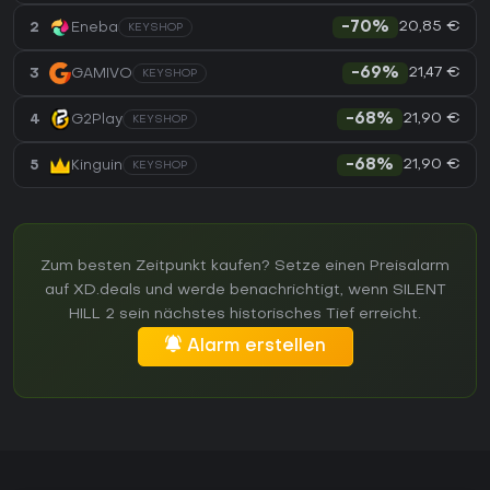
20,85 €
2
Eneba
-70%
KEYSHOP
21,47 €
3
GAMIVO
-69%
KEYSHOP
21,90 €
4
G2Play
-68%
KEYSHOP
21,90 €
5
Kinguin
-68%
KEYSHOP
Zum besten Zeitpunkt kaufen? Setze einen Preisalarm
auf XD.deals und werde benachrichtigt, wenn SILENT
HILL 2 sein nächstes historisches Tief erreicht.
Alarm erstellen