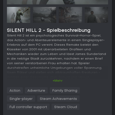
SILENT HILL 2 - Spielbeschreibung
Silent Hill 2 ist ein psychologisches Survival-Horror-Spiel,
das Action- und Abenteuerelemente in einem Singleplayer-
Erlebnis auf dem PC vereint. Dieses Remake belebt den
Klassiker von 2001 mit überarbeiteten Grafiken und
Mechaniken wieder zum Leben und lässt James Sunderland
in die neblige Stadt zurückkehren, nachdem er einen Brief
von seiner verstorbenen Frau erhalten hat. Spieler
durchstreifen unheimliche Umgebungen voller Spannung,
lösen Rätsel und stellen sich albtraumhaften Kreaturen -
inmitten einer Geschichte über Schuld und Verlust.
+Mehr
Gameplay
Action
Adventure
Family Sharing
Das Gameplay dreht sich um Erkundung, Rätsellösen und
Kämpfe aus Third-Person-Over-the-Shoulder-Perspektive.
Single-player
Steam Achievements
James streift durch erweiterte Bereiche von Silent Hill,
darunter zuvor unzugängliche Gebäude und neue Orte, die
Full controller support
Steam Cloud
dank Ray Tracing mit realistischem Licht und Schatten