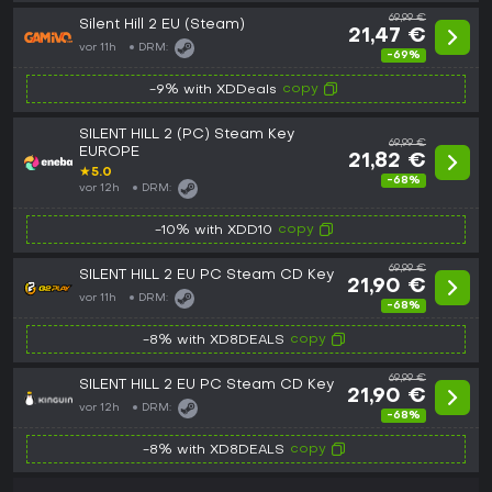
69,99 €
Silent Hill 2 EU (Steam)
21,47 €
vor 11h
DRM:
-69%
copy
-9% with XDDeals
SILENT HILL 2 (PC) Steam Key
69,99 €
EUROPE
21,82 €
★
5.0
-68%
vor 12h
DRM:
copy
-10% with XDD10
69,99 €
SILENT HILL 2 EU PC Steam CD Key
21,90 €
vor 11h
DRM:
-68%
copy
-8% with XD8DEALS
69,99 €
SILENT HILL 2 EU PC Steam CD Key
21,90 €
vor 12h
DRM:
-68%
copy
-8% with XD8DEALS