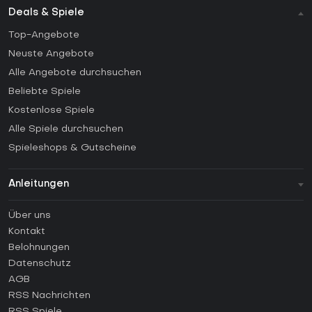
Deals & Spiele
Top-Angebote
Neuste Angebote
Alle Angebote durchsuchen
Beliebte Spiele
Kostenlose Spiele
Alle Spiele durchsuchen
Spieleshops & Gutscheine
Anleitungen
FAQ
Über uns
Anleitungen
Kontakt
Wie aktiviert man einen Steam CD Key?
Belohnungen
Wie aktiviert man einen Epic Games CD Key?
Datenschutz
AGB
Wie aktiviert man einen GOG CD Key?
RSS Nachrichten
Wie aktiviert man einen Ubisoft Connect CD Key?
RSS Spiele