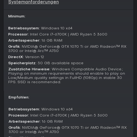
Systemanforderungen
aber die Karte für einen frischen Ansatz in einer von Nebel
und Geheimnissen umhüllten Geisterstadt. Visuelle Upgrades
verleihen der Welt mehr Lebendigkeit und Bedrückung,
Minimum:
unterstützt durch detaillierte Charactermodelle und Umwelt-
Storytelling.
Betriebssystem:
Windows 10 x64
Prozessor:
Intel Core i7-6700K | AMD Ryzen 5 3600
Lohnt es sich?
Arbeitsspeicher:
16 GB RAM
Für Fans von psychologischen Horror- und Story-
Grafik:
NVIDIA® GeForce® GTX 1070 Ti or AMD Radeon™ RX
getriebenen Spielen ist Silent Hill 2 mit seinem treuen Remake
5700 or Intel® Arc™ A750
ein Highlight: Moderne Kämpfe und Grafik bewahren die
DirectX:
Version 12
ursprüngliche Spannung. Kritiker loben Atmosphäre,
Speicherplatz:
50 GB available space
Darsteller und Treue zum Original als starken Beitrag zum
Zusätzliche Hinweise:
Windows Compatible Audio Device.;
Survival-Horror-Genre. Manche berichten von kleineren
Playing on minimum requirements should enable to play on
technischen Problemen wie Framedrops, doch die Resonanz
Low/Medium quality settings in FullHD (1080p) in stable 30
FPS. SSD is recommended.
betont die gruseligen Momente und emotionale Tiefe. Wer
narrative Abenteuer mit Horror mag, findet hier einen
zwingenden Grund, die Welt zu erkunden - besonders auf
Empfohlen:
High-End-PCs, wo die Verbesserungen zur Geltung kommen.
Betriebssystem:
Windows 10 x64
Prozessor:
Intel Core i7-6700K | AMD Ryzen 5 3600
Arbeitsspeicher:
16 GB RAM
Grafik:
NVIDIA® GeForce® GTX 1070 Ti or AMD Radeon™ RX
5700 or Intel® Arc™ A750