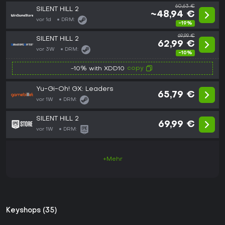
60,63 €
SILENT HILL 2
~48,94 €
vor 1d
DRM:
-19%
69,99 €
SILENT HILL 2
62,99 €
vor 3W
DRM:
-10%
copy
-10% with XDD10
Yu-Gi-Oh! GX: Leaders
65,79 €
vor 1W
DRM:
SILENT HILL 2
69,99 €
vor 1W
DRM:
+Mehr
Keyshops (35)