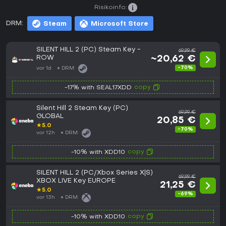
Risikoinfo:
DRM:
Steam
Microsoft Store
SILENT HILL 2 (PC) Steam Key -
69,99 €
ROW
~20,62 €
-70%
vor 1d
DRM:
copy
-17% with SEAL17XDD
Silent Hill 2 Steam Key (PC)
69,99 €
GLOBAL
20,85 €
★
5.0
-70%
vor 12h
DRM:
copy
-10% with XDD10
SILENT HILL 2 (PC/Xbox Series X|S)
69,99 €
XBOX LIVE Key EUROPE
21,25 €
★
5.0
-69%
vor 13h
DRM:
copy
-10% with XDD10