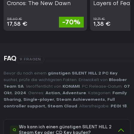
Cronos: The New Dawn
Layers of Fear 
58,60 €
19,71 €
-70%
17,58 €
1,38 €
FAQ
9 FRAGEN
Bevor du nach einem
günstigen SILENT HILL 2 PC Key
suchst, prüfe die wichtigsten Fakten. Entwickelt von
Bloober
Team SA
. Veröffentlicht von
KONAMI
. PC Release-Datum:
07
Okt. 2024
. Genres:
Action
,
Adventure
. Kategorien:
Family
Sharing
,
Single-player
,
Steam Achievements
,
Full
controller support
,
Steam Cloud
. Altersfreigabe:
PEGI 18
.
Wo kann ich einen günstigen SILENT HILL 2
Q
Steam Key oder CD Key kaufen?