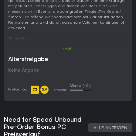
der Stadt Lakeshore spielt. Spieler bauen sich eine Garage
mit getunten Fahrzeugen auf, fliehen vor der Polizei und
messen sich in Events, die zum großen Finale „The Grand"
führen. Die offene Welt verbindet sich mit klar strukturierten
Rennzielen und wird durch saisonale Volumen kontinuierlich
erweitert.
Gameplay
Im Mittelpunkt steht das Straßenrennen, bei dem Fahrzeuge
+Mehr
sowohl technisch als auch optisch angepasst werden. Das
Fahrverhalten ist auf schnelle Verfolgungsjagden und
Altersfreigabe
präzises Kurvenverhalten ausgelegt. Ein risikobasiertes
Fortschrittssystem bewertet Einnahmen und Ansehen über
Keine Angabe
tägliche Zyklen und fordert Spieler dazu heraus, den
richtigen Zeitpunkt für riskante Manöver gegen die Polizei zu
finden. Einzel- und Mehrspieler-Kampagnen laufen getrennt
Mixed
(40k)
Metacritic:
73
5.9
voneinander, sodass sich Spieler entweder auf die
Steam:
Geschichte oder auf den Wettbewerb konzentrieren können.
Optisch hebt sich das Spiel durch animierte Effekte ab, die
Geschwindigkeit und Individualisierung betonen, während
ein globaler Soundtrack für die passende Atmosphäre in
allen Bereichen sorgt.
Need for Speed Unbound
Pre-Order Bonus PC
Spielmodi
ALLE ANZEIGEN
Preisverlauf
Im Mehrspielermodus stehen verschiedene Modi zur