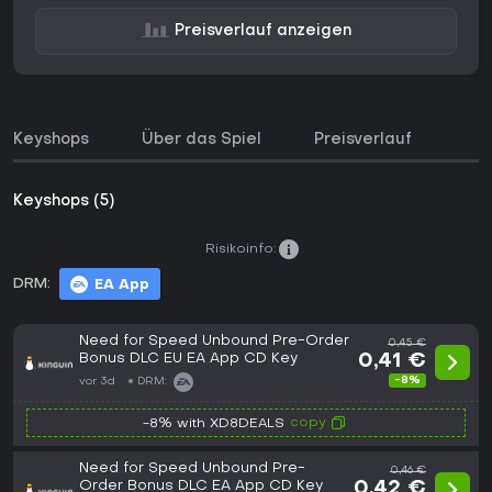
Preisverlauf anzeigen
Keyshops
Über das Spiel
Preisverlauf
Keyshops (5)
Risikoinfo:
DRM:
EA App
Need for Speed Unbound Pre-Order
0,45 €
Bonus DLC EU EA App CD Key
0,41 €
-8%
vor 3d
DRM:
copy
-8% with XD8DEALS
Need for Speed Unbound Pre-
0,46 €
Order Bonus DLC EA App CD Key
0,42 €