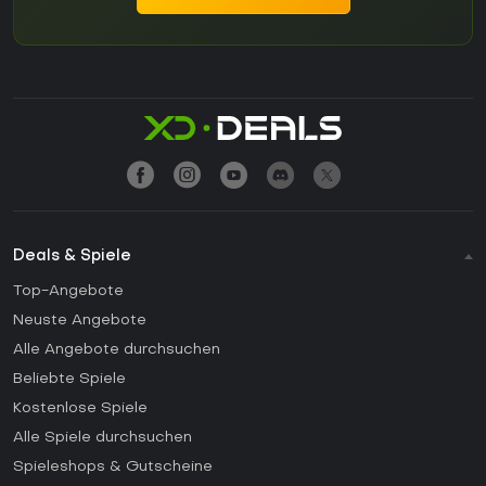
Deals & Spiele
Top-Angebote
Neuste Angebote
Alle Angebote durchsuchen
Beliebte Spiele
Kostenlose Spiele
Alle Spiele durchsuchen
Spieleshops & Gutscheine