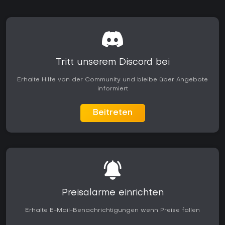
Herausforderungen interessieren.
Tritt unserem Discord bei
Erhalte Hilfe von der Community und bleibe über Angebote
informiert
Beitreten
Preisalarme einrichten
Erhalte E-Mail-Benachrichtigungen wenn Preise fallen