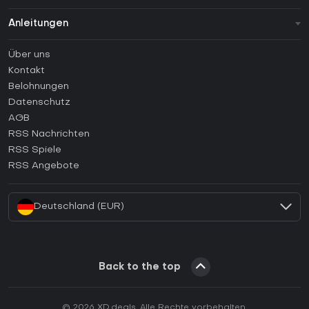
Anleitungen
FAQ
Über uns
Anleitungen
Kontakt
Wie aktiviert man einen Steam CD Key?
Belohnungen
Wie aktiviert man einen Epic Games CD Key?
Datenschutz
AGB
Wie aktiviert man einen GOG CD Key?
RSS Nachrichten
Wie aktiviert man einen Ubisoft Connect CD Key?
RSS Spiele
Wie aktiviert man einen EA App CD Key?
RSS Angebote
Wie aktiviert man einen Battle.net CD Key?
Deutschland (EUR)
Back to the top
© 2026 XD.deals. Alle Rechte vorbehalten.