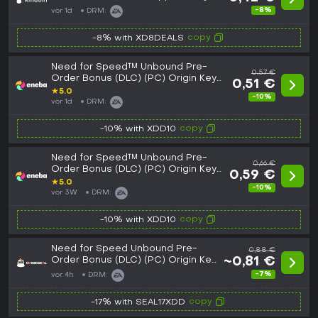
-8%
vor 1d
DRM:
copy
-8% with XD8DEALS
Need for Speed™ Unbound Pre-
0,57 €
Order Bonus (DLC) (PC) Origin Key
0,51 €
EUROPE
★
5.0
-10%
vor 1d
DRM:
copy
-10% with XDD10
Need for Speed™ Unbound Pre-
0,66 €
Order Bonus (DLC) (PC) Origin Key
0,59 €
GLOBAL
★
5.0
-10%
vor 3W
DRM:
copy
-10% with XDD10
Need for Speed Unbound Pre-
0,88 €
Order Bonus (DLC) (PC) Origin Key
~0,81 €
- GLOBAL
-7%
vor 4h
DRM:
copy
-17% with SEAL17XDD