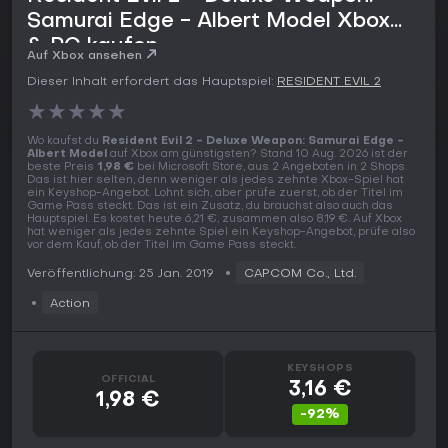
Samurai Edge - Albert Model Xbox
& PC kaufen
Auf Xbox ansehen
Dieser Inhalt erfordert das Hauptspiel:
RESIDENT EVIL 2
★
★
★
★
★
Wo kaufst du
Resident Evil 2 - Deluxe Weapon: Samurai Edge -
Albert Model
auf Xbox am günstigsten? Stand 10 Aug. 2026 ist der
beste Preis
1,98 €
bei Microsoft Store, aus 2 Angeboten in 2 Shops.
Das ist hier selten, denn weniger als jedes zehnte Xbox-Spiel hat
ein Keyshop-Angebot. Lohnt sich, aber prüfe zuerst, ob der Titel im
Game Pass steckt. Das ist ein Zusatz, du brauchst also auch das
Hauptspiel. Es kostet heute 6,21 €, zusammen also 8,19 €. Auf Xbox
hat weniger als jedes zehnte Spiel ein Keyshop-Angebot, prüfe also
vor dem Kauf, ob der Titel im Game Pass steckt.
Veröffentlichung: 25 Jan. 2019
CAPCOM Co., Ltd.
Action
KEYSHOPS
OFFICIAL
3,16 €
1,98 €
-92%