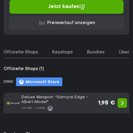
Jetzt kaufen
Preisverlauf anzeigen
Offizielle Shops
Keyshops
Bundles
Über d
Offizielle Shops (1)
DRM:
Microsoft Store
Deluxe Weapon: "Samurai Edge -
Albert Model"
1,98 €
vor 9W
DRM: