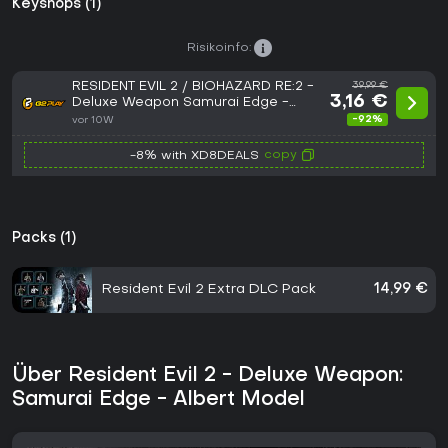
Keyshops (1)
Risikoinfo:
RESIDENT EVIL 2 / BIOHAZARD RE:2 -
39,99 €
3,16 €
Deluxe Weapon Samurai Edge -
Chris & Jill Model Bundle DLC XBOX
-92%
vor 10W
One CD Key
copy
-8% with XD8DEALS
Packs (1)
Resident Evil 2 Extra DLC Pack
14,99 €
Über Resident Evil 2 - Deluxe Weapon:
Samurai Edge - Albert Model