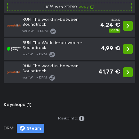
copy
-10% with XDD10
RUN: The world in-between
4,99 €
Soundtrack
4,24 €
-15%
vor 5W
DRM:
RUN: The World in-between -
Soundtrack
4,99 €
vor 1W
DRM:
RUN: The world in-between
Soundtrack
41,77 €
vor 1W
DRM:
Keyshops (1)
Risikoinfo:
DRM:
Steam