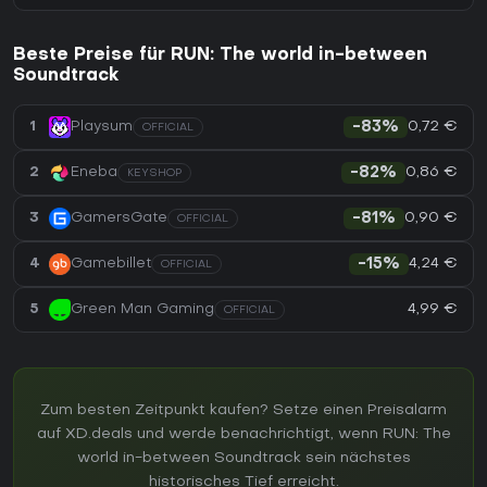
Beste Preise für RUN: The world in-between
Soundtrack
0,72 €
1
Playsum
-83%
OFFICIAL
0,86 €
2
Eneba
-82%
KEYSHOP
0,90 €
3
GamersGate
-81%
OFFICIAL
4,24 €
4
Gamebillet
-15%
OFFICIAL
4,99 €
5
Green Man Gaming
OFFICIAL
Zum besten Zeitpunkt kaufen? Setze einen Preisalarm
auf XD.deals und werde benachrichtigt, wenn RUN: The
world in-between Soundtrack sein nächstes
historisches Tief erreicht.