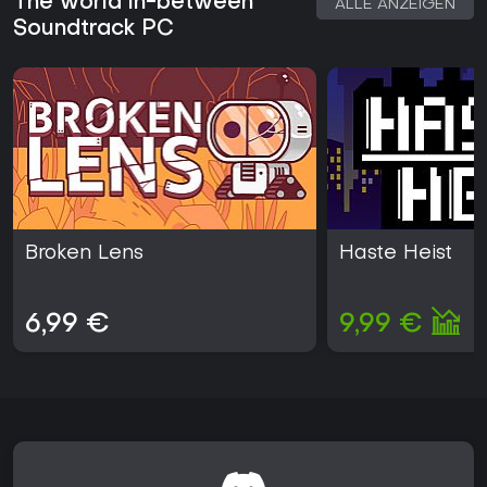
The world in-between
ALLE ANZEIGEN
Soundtrack PC
Broken Lens
Haste Heist
6,99 €
9,99 €