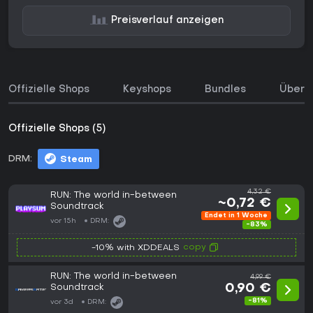
Preisverlauf anzeigen
Offizielle Shops
Keyshops
Bundles
Über d
Offizielle Shops (5)
DRM:
Steam
4,32 €
RUN: The world in-between
~0,72 €
Soundtrack
Endet in 1 Woche
vor 15h
DRM:
-83%
copy
-10% with XDDEALS
RUN: The world in-between
4,99 €
Soundtrack
0,90 €
-81%
vor 3d
DRM: