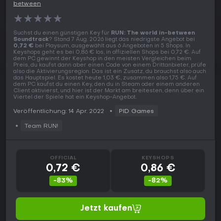
between
★
★
★
★
★
Suchst du einen günstigen Key für
RUN: The world in-between
Soundtrack
? Stand 7 Aug. 2026 liegt das niedrigste Angebot bei
0,72 €
bei Playsum, ausgewählt aus 6 Angeboten in 5 Shops. In
Keyshops geht es bei 0,86 € los, in offiziellen Shops bei 0,72 €. Auf
dem PC gewinnt der Keyshop in den meisten Vergleichen beim
Preis, du kaufst dann aber einen Code von einem Drittanbieter, prüfe
also die Aktivierungsregion. Das ist ein Zusatz, du brauchst also auch
das Hauptspiel. Es kostet heute 1,03 €, zusammen also 1,75 €. Auf
dem PC kaufst du einen Key, den du in Steam oder einem anderen
Client aktivierst, und hier ist der Markt am breitesten, denn über ein
Viertel der Spiele hat ein Keyshop-Angebot.
Veröffentlichung: 14 Apr. 2022
PID Games
Team RUN!
OFFICIAL
KEYSHOPS
0,72 €
0,86 €
-83%
-82%
Jetzt kaufen