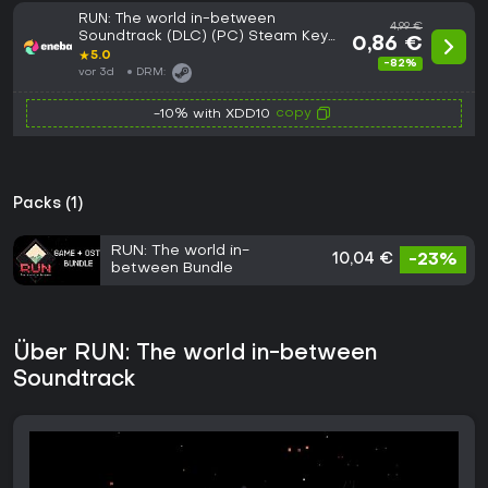
RUN: The world in-between
4,99 €
Soundtrack (DLC) (PC) Steam Key
0,86 €
GLOBAL
★
5.0
-82%
vor 3d
DRM:
copy
-10% with XDD10
Packs (1)
RUN: The world in-
10,04 €
-23%
between Bundle
Über RUN: The world in-between
Soundtrack