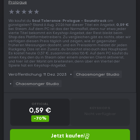
Prologue
★
★
★
★
★
Wo kaufst du
Soul Tolerance: Prologue - Soundtrack
am
günstigsten? Stand 6 Aug. 2026 hat dieser Titel ein Angebot,
0,59 €
bei Steam. Auf dem PC ist das der Normalfall, denn nur etwa jeder
vierte Titel bekommt ein Keyshop-Angebot, der Rest bleibt beim
Shop des Plattformbetreibers. Zu vergleichen gibt es nichts, aber wir
verfolgen diesen Preis täglich und zeigen, wie er gegenüber
früheren Messungen dasteht, und ein Preisalarm meldet dir jeden
Rückgang. Das ist ein Zusatz, du brauchst also auch das Hauptspiel.
Es kostet heute 0,57 €, zusammen also 1,16 €. Auf dem PC kaufst du
einen Key, den du in Steam oder einem anderen Client aktivierst,
und hier ist der Markt am breitesten, denn über ein Viertel der
Spiele hat ein Keyshop-Angebot.
Veröffentlichung: 11 Dez. 2023
Chaosmonger Studio
Chaosmonger Studio
OFFICIAL
KEYSHOPS
0,59 €
Nicht verfügbar
-70%
Jetzt kaufen