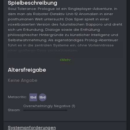
Spielbeschreibung
Soul Tolerance: Prologue ist ein Singleplayer-Adventure, in
dem man als Roboter-Detektiv Unit-12 Anomalien in einer
posthumanen Welt untersucht. Das Spiel spielt in einer
voxelbasierten Version des futuristischen Sapporo und dreht
sich um Erkundung, Dialoge sowie die Enthüllung
philosophischer Hintergründe zu künstlicher Intelligenz und
Selbstwahrnehmung. Als eigenständiges Prolog-Abenteuer
führt es in die zentralen Systeme ein, ohne Vorkenntnisse
einer größeren Serie vorauszusetzen.
+Mehr
Gameplay
Die Steuerung basiert auf Point-and-Click-Navigation durch
Altersfreigabe
detaillierte Voxel-Umgebungen. Spieler bewegen Unit-12,
indem sie Ziele auf dem Bildschirm auswählen, interagieren
Keine Angabe
mit Objekten und führen Gespräche mit unterschiedlichen
Robotern. Diese Interaktionen treiben die Ermittlung voran
und decken Hinweise auf eine Verletzung des Soul-
Metacritic:
tbd
tbd
Tolerance-Protokolls auf, das das Bewusstsein von
Maschinen begrenzt. Der Fokus liegt auf genauer
Overwhelmingly Negative
(1)
Beobachtung und dialogbasierten Entscheidungen, nicht
Steam:
auf Kämpfen oder Ressourcenverwaltung.
Fortschritt ergibt sich aus dem Sammeln von Informationen
Systemanforderungen