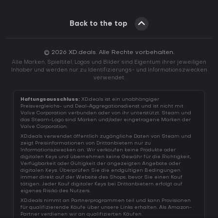
Back to the top
© 2026 XD.deals. Alle Rechte vorbehalten.
Alle Marken, Spieltitel, Logos und Bilder sind Eigentum ihrer jeweiligen
Inhaber und werden nur zu Identifizierungs- und Informationszwecken
verwendet.
Haftungsausschluss:
XD.deals ist ein unabhängiger
Preisvergleichs- und Deal-Aggregationsdienst und ist nicht mit
Valve Corporation verbunden oder von ihr unterstützt. Steam und
das Steam-Logo sind Marken und/oder eingetragene Marken der
Valve Corporation.
XD.deals verwendet öffentlich zugängliche Daten von Steam und
zeigt Preisinformationen von Drittanbietern nur zu
Informationszwecken an. Wir verkaufen keine Produkte oder
digitalen Keys und übernehmen keine Gewähr für die Richtigkeit,
Verfügbarkeit oder Gültigkeit der angezeigten Angebote oder
digitalen Keys. Überprüfen Sie die endgültigen Bedingungen
immer direkt auf der Website des Shops, bevor Sie einen Kauf
tätigen. Jeder Kauf digitaler Keys bei Drittanbietern erfolgt auf
eigenes Risiko des Nutzers.
XD.deals nimmt an Partnerprogrammen teil und kann Provisionen
für qualifizierende Käufe über unsere Links erhalten. Als Amazon-
Partner verdienen wir an qualifizierten Käufen.