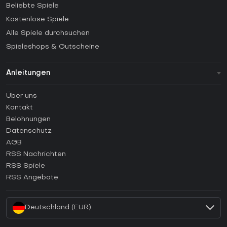
Beliebte Spiele
Kostenlose Spiele
Alle Spiele durchsuchen
Spieleshops & Gutscheine
Anleitungen
FAQ
Über uns
Anleitungen
Kontakt
Wie aktiviert man einen Steam CD Key?
Belohnungen
Wie aktiviert man einen Epic Games CD Key?
Datenschutz
AGB
Wie aktiviert man einen GOG CD Key?
RSS Nachrichten
Wie aktiviert man einen Ubisoft Connect CD Key?
RSS Spiele
Wie aktiviert man einen EA App CD Key?
RSS Angebote
Wie aktiviert man einen Battle.net CD Key?
Deutschland (EUR)