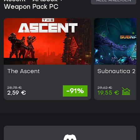
ALLE ANZEIGEN
Weapon Pack PC
The Ascent
Subnautica 2
28,78 €
29,62 €
-91%
2,59 €
19,55 €