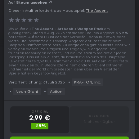
Auf Steam ansehen
Dieser Inhalt erfordert das Hauptspiel:
The Ascent
★
★
★
★
★
Wo kaufst du
The Ascent - Artbook + Weapon Pack
am
günstigsten? Stand 8 Aug. 2026 hat dieser Titel ein Angebot,
2,99 €
bei Steam. Auf dem PC ist das der Normalfall, denn nur etwa jeder
vierte Titel bekommt ein Keyshop-Angebot, der Rest bleibt beim
Shop des Plattformbetreibers. Zu vergleichen gibt es nichts, aber wir
verfolgen diesen Preis täglich und zeigen, wie er gegenüber
früheren Messungen dasteht, und ein Preisalarm meldet dir jeden
Rückgang. Das ist ein Zusatz, du brauchst also auch das Hauptspiel.
Es kostet heute 2,59 €, zusammen also 5,58 €. Auf dem PC kaufst du
einen Key, den du in Steam oder einem anderen Client aktivierst,
und hier ist der Markt am breitesten, denn über ein Viertel der
Spiele hat ein Keyshop-Angebot.
Veröffentlichung: 31 Juli 2025
KRAFTON, Inc.
Neon Giant
Action
OFFICIAL
KEYSHOPS
2,99 €
Nicht verfügbar
-25%