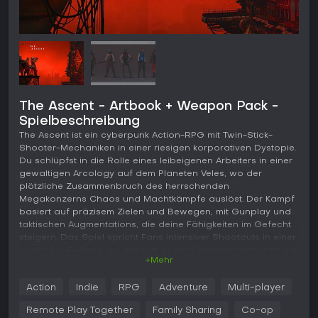
The Ascent - Artbook + Weapon Pack -
Spielbeschreibung
The Ascent ist ein cyberpunk Action-RPG mit Twin-Stick-
Shooter-Mechaniken in einer riesigen korporativen Dystopie.
Du schlüpfst in die Rolle eines leibeigenen Arbeiters in einer
gewaltigen Arcology auf dem Planeten Veles, wo der
plötzliche Zusammenbruch des herrschenden
Megakonzerns Chaos und Machtkämpfe auslöst. Der Kampf
basiert auf präzisem Zielen und Bewegen, mit Gunplay und
taktischen Augmentations, die deine Fähigkeiten im Gefecht
steigern. Das Spiel spricht Fans intensiver Shootouts in einer
rauen Sci-Fi-Story an, ergänzt durch Charakterfortschritt via
+Mehr
Skillpunkte und Ausrüstungs-Upgrades.
Gameplay
Action
Indie
RPG
Adventure
Multi-player
Kern des Spiels ist schnelles Twin-Stick-Shooting: Ein Stick
Remote Play Together
Family Sharing
Co-op