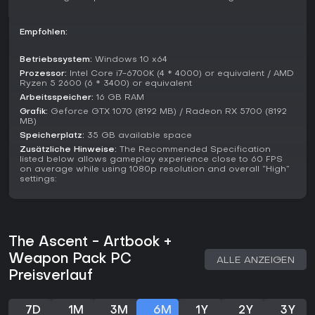
verschont.
Lohnt es sich?
Empfohlen:
Wer schnelles Twin-Stick-Action in einer detaillierten
Cyberpunk-Welt sucht, findet in The Ascent starken Wert
Betriebssystem:
Windows 10 x64
durch packende Kämpfe und Co-op. Spieler loben die
Prozessor:
Intel Core i7-6700K (4 * 4000) or equivalent / AMD
beeindruckenden Visuals und die atmosphärische Welt,
Ryzen 5 2600 (6 * 3400) or equivalent
kritisieren aber teils die begrenzte Tiefe der Progression. Als
Arbeitsspeicher:
16 GB RAM
stets verfügbarer PC-Titel mit Kooperationssupport eignet es
Grafik:
Geforce GTX 1070 (8192 MB) / Radeon RX 5700 (8192
sich für Shooter mit leichten RPG-Elementen statt epischer
MB)
Storys. Arcade-Mayhem mit Freunden in chaotischem Sci-Fi-
Speicherplatz:
35 GB available space
Setting lohnt sich, besonders ohne großen Zeitaufwand.
Zusätzliche Hinweise:
The Recommended Specification
listed below allows gameplay experience close to 60 FPS
on average while using 1080p resolution and overall “High”
settings:
The Ascent - Artbook +
Weapon Pack PC
ALLE ANZEIGEN
Preisverlauf
7D
1M
3M
6M
1Y
2Y
3Y