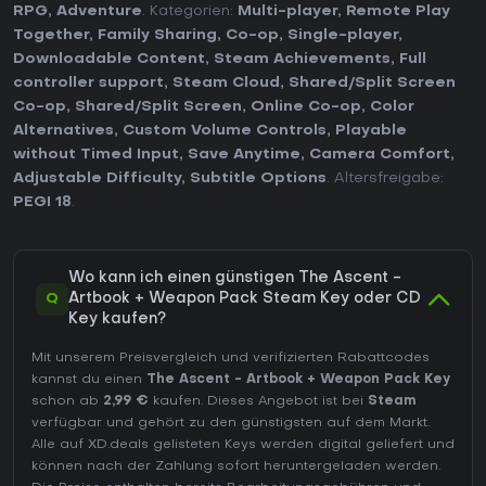
RPG
,
Adventure
. Kategorien:
Multi-player
,
Remote Play
Together
,
Family Sharing
,
Co-op
,
Single-player
,
Downloadable Content
,
Steam Achievements
,
Full
controller support
,
Steam Cloud
,
Shared/Split Screen
Co-op
,
Shared/Split Screen
,
Online Co-op
,
Color
Alternatives
,
Custom Volume Controls
,
Playable
without Timed Input
,
Save Anytime
,
Camera Comfort
,
Adjustable Difficulty
,
Subtitle Options
. Altersfreigabe:
PEGI 18
.
Wo kann ich einen günstigen The Ascent -
Q
Artbook + Weapon Pack Steam Key oder CD
Key kaufen?
Mit unserem Preisvergleich und verifizierten Rabattcodes
kannst du einen
The Ascent - Artbook + Weapon Pack Key
schon ab
2,99 €
kaufen. Dieses Angebot ist bei
Steam
verfügbar und gehört zu den günstigsten auf dem Markt.
Alle auf XD.deals gelisteten Keys werden digital geliefert und
können nach der Zahlung sofort heruntergeladen werden.