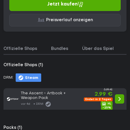
Jetzt kaufen
Preisverlauf anzeigen
Offizielle Shops
Bundles
Über das Spiel
Offizielle Shops (1)
DRM:
Steam
3,99 €
The Ascent - Artbook +
2,99 €
Weapon Pack
Endet in 2 Tagen
vor 4d
DRM:
-25%
Packs (1)