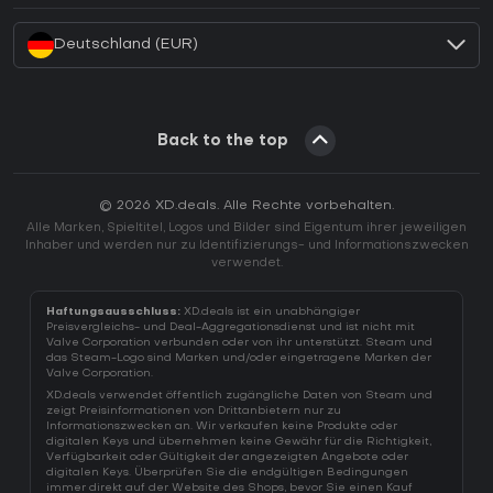
Deutschland (EUR)
Back to the top
© 2026 XD.deals. Alle Rechte vorbehalten.
Alle Marken, Spieltitel, Logos und Bilder sind Eigentum ihrer jeweiligen
Inhaber und werden nur zu Identifizierungs- und Informationszwecken
verwendet.
Haftungsausschluss:
XD.deals ist ein unabhängiger
Preisvergleichs- und Deal-Aggregationsdienst und ist nicht mit
Valve Corporation verbunden oder von ihr unterstützt. Steam und
das Steam-Logo sind Marken und/oder eingetragene Marken der
Valve Corporation.
XD.deals verwendet öffentlich zugängliche Daten von Steam und
zeigt Preisinformationen von Drittanbietern nur zu
Informationszwecken an. Wir verkaufen keine Produkte oder
digitalen Keys und übernehmen keine Gewähr für die Richtigkeit,
Verfügbarkeit oder Gültigkeit der angezeigten Angebote oder
digitalen Keys. Überprüfen Sie die endgültigen Bedingungen
immer direkt auf der Website des Shops, bevor Sie einen Kauf