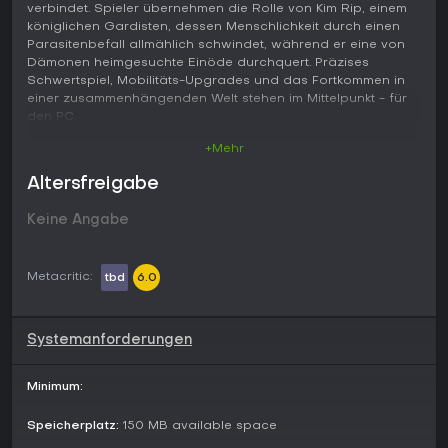
verbindet. Spieler übernehmen die Rolle von Kim Rip, einem
königlichen Gardisten, dessen Menschlichkeit durch einen
Parasitenbefall allmählich schwindet, während er eine von
Dämonen heimgesuchte Einöde durchquert. Präzises
Schwertspiel, Mobilitäts-Upgrades und das Fortkommen in
einer zusammenhängenden Welt stehen im Mittelpunkt - für
den PC.
+Mehr
Gameplay
Im Zentrum steht ein flüssiges Side-Scrolling-System mit
Altersfreigabe
bedachten Kämpfen. Kim Rip führt ein Schwert, dessen
Timing bei Paraden, Ausweichmanövern und Posture-Breaks
Keine Angabe
entscheidend ist. Fortgeschrittene Fertigkeiten erweitern
Angriffs- und Verteidigungsoptionen sowie
Fortbewegungsfähigkeiten, sodass Spieler über mehrere
Metacritic:
tbd
6.0
Upgrade-Pfade ihren Stil anpassen können. Erkundung
bedeutet, verfallene Gebiete zu durchstreifen, Abkürzungen
zu finden und mit neuen Kräften zuvor versperrte Wege
freizuschalten. Ressourcen aus besiegten Gegnern und
Systemanforderungen
Bossen fließen ins Leveling und ermöglichen Stat-Boosts
sowie neue Techniken in verschiedenen Skill-Bereichen.
Minimum:
Atmosphärische Umgebungen und zunehmend
anspruchsvolle Feinde sorgen für anhaltende Spannung
Speicherplatz:
150 MB available space
und fordern die Beherrschung des Kampfsystems.