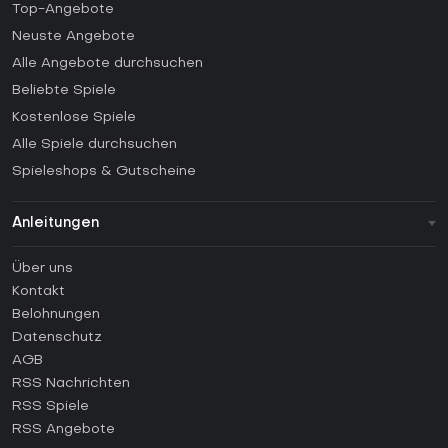
Top-Angebote
Neuste Angebote
Alle Angebote durchsuchen
Beliebte Spiele
Kostenlose Spiele
Alle Spiele durchsuchen
Spieleshops & Gutscheine
Anleitungen
FAQ
Über uns
Anleitungen
Kontakt
Wie aktiviert man einen Steam CD Key?
Belohnungen
Wie aktiviert man einen Epic Games CD Key?
Datenschutz
AGB
Wie aktiviert man einen GOG CD Key?
RSS Nachrichten
Wie aktiviert man einen Ubisoft Connect CD Key?
RSS Spiele
Wie aktiviert man einen EA App CD Key?
RSS Angebote
Wie aktiviert man einen Battle.net CD Key?