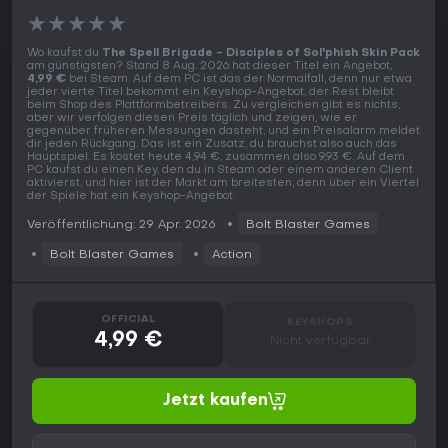
★
★
★
★
★
Wo kaufst du
The Spell Brigade - Disciples of Sol'phish Skin Pack
am günstigsten? Stand 8 Aug. 2026 hat dieser Titel ein Angebot,
4,99 €
bei Steam. Auf dem PC ist das der Normalfall, denn nur etwa
jeder vierte Titel bekommt ein Keyshop-Angebot, der Rest bleibt
beim Shop des Plattformbetreibers. Zu vergleichen gibt es nichts,
aber wir verfolgen diesen Preis täglich und zeigen, wie er
gegenüber früheren Messungen dasteht, und ein Preisalarm meldet
dir jeden Rückgang. Das ist ein Zusatz, du brauchst also auch das
Hauptspiel. Es kostet heute 4,94 €, zusammen also 9,93 €. Auf dem
PC kaufst du einen Key, den du in Steam oder einem anderen Client
aktivierst, und hier ist der Markt am breitesten, denn über ein Viertel
der Spiele hat ein Keyshop-Angebot.
Veröffentlichung: 29 Apr. 2026
Bolt Blaster Games
Bolt Blaster Games
Action
OFFICIAL
KEYSHOPS
4,99 €
Nicht verfügbar
Jetzt kaufen