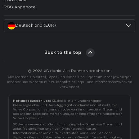
RSS Spiele
Wie aktiviert man einen EA App CD Key?
RSS Angebote
Wie aktiviert man einen Battle.net CD Key?
Deutschland (EUR)
Back to the top
© 2026 XD.deals. Alle Rechte vorbehalten.
Alle Marken, Spieltitel, Logos und Bilder sind Eigentum ihrer jeweiligen
Inhaber und werden nur zu Identifizierungs- und Informationszwecken
verwendet.
Haftungsausschluss:
XD.deals ist ein unabhängiger
Preisvergleichs- und Deal-Aggregationsdienst und ist nicht mit
Valve Corporation verbunden oder von ihr unterstützt. Steam und
das Steam-Logo sind Marken und/oder eingetragene Marken der
Valve Corporation.
XD.deals verwendet öffentlich zugängliche Daten von Steam und
zeigt Preisinformationen von Drittanbietern nur zu
Informationszwecken an. Wir verkaufen keine Produkte oder
digitalen Keys und übernehmen keine Gewähr für die Richtigkeit,