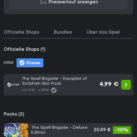
Preisverlauf anzeigen
Offizielle Shops
Bundles
Über das Spiel
P
Offizielle Shops (1)
DRM:
Steam
The Spell Brigade - Disciples of
Sol'phish Skin Pack
4,99 €
vor 10W
DRM:
Packs (2)
The Spell Brigade - Deluxe
20,49 €
-10%
Edition