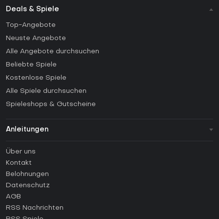
Deals & Spiele
Top-Angebote
Neuste Angebote
Alle Angebote durchsuchen
Beliebte Spiele
Kostenlose Spiele
Alle Spiele durchsuchen
Spieleshops & Gutscheine
Anleitungen
FAQ
Über uns
Anleitungen
Kontakt
Wie aktiviert man einen Steam CD Key?
Belohnungen
Wie aktiviert man einen Epic Games CD Key?
Datenschutz
AGB
Wie aktiviert man einen GOG CD Key?
RSS Nachrichten
Wie aktiviert man einen Ubisoft Connect CD Key?