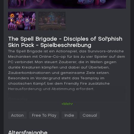
The Spell Brigade - Disciples of Sol'phish
Skin Pack - Spielbeschreibung
The Spell Brigade ist ein Actionspiel, das Survivors-ähnliche
Mechaniken mit Online-Co-op für bis zu vier Spieler auf dem
PC verbindet. Man steuert Zauberer, die in Wellen gegen
dunkle Kreaturen kämpfen und dabei auf Überleben,
Zauberkombinationen und gemeinsame Ziele setzen.
Besonders im Vordergrund steht das Teamplay im
chaotischen Kampf, bei dem Friendly Fire zusätzliche
Herausforderung und Abstimmung erfordert.
Gameplay
+Mehr
Im Mittelpunkt steht die Wahl eines von mehreren Zauberern
mit jeweils eigenen Zaubersets, die während eines Runs
Action
Free To Play
Indie
Casual
kombiniert werden. Mit fortschreitender Runde erscheinen
Upgrades, die Builds durch Synergien zwischen den
Fähigkeiten immer stärker machen. Die Kämpfe finden in
Altersfreigabe
Arenen voller Gegnerhorden statt, in denen Positionierung