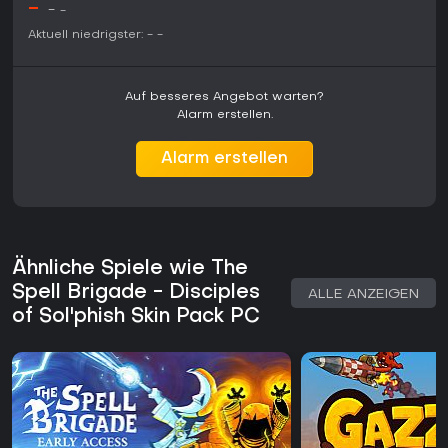
-
-
-
brachte erweiterten Inhalt mit einem neuen Zauberer sowie
Aktuell niedrigster:
-
-
verbesserten Systemen. Wer gerne mit Freunden in kurzen,
wiederholbaren Sessions koordiniert, findet hier den größten
Mehrwert, während Solo-Spieler das Kernspiel in ihrem
eigenen Tempo genießen können.
Auf besseres Angebot warten?
Alarm erstellen.
Alarm erstellen
Ähnliche Spiele wie The
Spell Brigade - Disciples
ALLE ANZEIGEN
of Sol'phish Skin Pack PC