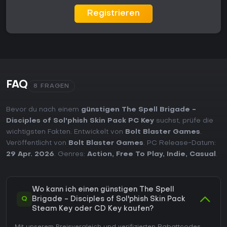
Registrieren
FAQ
8 FRAGEN
Bevor du nach einem
günstigen The Spell Brigade -
Disciples of Sol'phish Skin Pack PC Key
suchst, prüfe die
wichtigsten Fakten. Entwickelt von
Bolt Blaster Games
.
Veröffentlicht von
Bolt Blaster Games
. PC Release-Datum:
29 Apr. 2026
. Genres:
Action
,
Free To Play
,
Indie
,
Casual
.
Wo kann ich einen günstigen The Spell
Q
Brigade - Disciples of Sol'phish Skin Pack
Steam Key oder CD Key kaufen?
Mit unserem Preisvergleich und verifizierten Rabattcodes