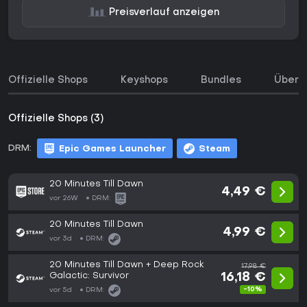
Preisverlauf anzeigen
Offizielle Shops
Keyshops
Bundles
Über d
Offizielle Shops (3)
DRM:
Epic Games Launcher
Steam
20 Minutes Till Dawn
4,49 €
vor 26W
DRM:
20 Minutes Till Dawn
4,99 €
vor 3d
DRM:
20 Minutes Till Dawn + Deep Rock
17,98 €
Galactic: Survivor
16,18 €
-10%
vor 5d
DRM: