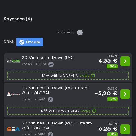
Keyshops (4)
Risikoinfo:
DRM:
Steam
5,12 €
20 Minutes Till Dawn (PC)
4,35 €
vor 1W
DRM:
-15%
copy
-15% with XDDEALS
20 Minutes Till Dawn (PC) Steam
5,65 €
Gift - GLOBAL
~5,20 €
-7%
vor 4d
DRM:
copy
-17% with SEAL17XDD
20 Minutes Till Dawn (PC) - Steam
6,81 €
Gift - GLOBAL
6,26 €
-8%
vor 4d
DRM: