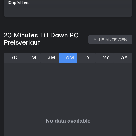
Empfohlen:
Mit sehr positiver Resonanz auf PC - 92 % positive
Bewertungen aus 27.382 Gesamtbewertungen - spricht 20
Minutes Till Dawn Roguelite-Shooter- und Horde-Survival-
Fans an. Der aktuelle Stand ist stabil, ohne kürzliche großen
Updates, doch das Kern-Erlebnis überzeugt Bullet-Hell- und
Quick-Session-Liebhaber. Wer strategisches Build-Crafting
20 Minutes Till Dawn PC
in lovecraftianischer Atmosphäre mit aktivem Combat sucht,
ALLE ANZEIGEN
Preisverlauf
findet hier eine starke Wahl; Narrative-Tiefe oder Multiplayer
suchende sollten anderswo schauen.
7D
1M
3M
6M
1Y
2Y
3Y