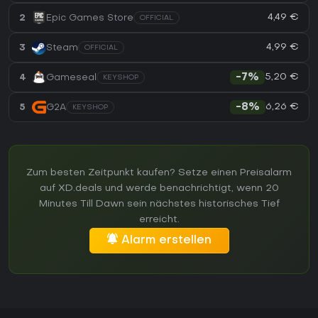
4,49 €
2
Epic Games Store
OFFICIAL
4,99 €
3
Steam
OFFICIAL
5,20 €
4
Gameseal
-7%
KEYSHOP
6,26 €
5
G2A
-8%
KEYSHOP
Zum besten Zeitpunkt kaufen? Setze einen Preisalarm
auf XD.deals und werde benachrichtigt, wenn 20
Minutes Till Dawn sein nächstes historisches Tief
erreicht.
Alarm erstellen