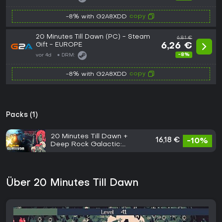
copy
-8% with G2A8XDD
20 Minutes Till Dawn (PC) - Steam
6,81 €
Gift - EUROPE
6,26 €
-8%
vor 4d
DRM:
copy
-8% with G2A8XDD
Packs (1)
20 Minutes Till Dawn +
16,18 €
-10%
Deep Rock Galactic:
Survivor
Über 20 Minutes Till Dawn