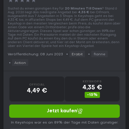
★
★
★
★
★
Suchst du einen günstigen Key für
20 Minutes Till Dawn
? Stand 6
Aug. 2026 liegt das niedrigste Angebot bei
4,35 €
bei Difmark,
ausgewählt aus 7 Angeboten in 5 Shops. In Keyshops geht es bei
4,35 € los, in offiziellen Shops bei 4,49 €. Auf dem PC gewinnt der
Keyshop in den meisten Vergleichen beim Preis, du kaufst dann aber
einen Code von einem Drittanbieter, prüfe also die
Aktivierungsregion. Dieses Spiel war schon günstiger, an 89% der
Tage mit Daten. Ein Preisalarm meldet dir den nächsten Rückgang.
Auf dem PC kaufst du einen Key, den du in Steam oder einem
anderen Client aktivierst, und hier ist der Markt am breitesten, denn
über ein Viertel der Spiele hat ein Keyshop-Angebot.
Veröffentlichung: 08 Juni 2023
Erabit
flanne
Action
KEYSHOPS
OFFICIAL
4,35 €
4,49 €
-15%
Jetzt kaufen
In Keyshops war es an 89% der Tage mit Daten günstiger.