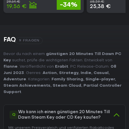
29,64 €
68,59 €
-34%
19,56 €
25,38 €
FAQ
9 FRAGEN
Bevor du nach einem
günstigen 20 Minutes Till Dawn PC
Key
suchst, prüfe die wichtigsten Fakten. Entwickelt von
flanne
. Veröffentlicht von
Erabit
. PC Release-Datum:
08
Juni 2023
. Genres:
Action
,
Strategy
,
Indie
,
Casual
,
Adventure
. Kategorien:
Family Sharing
,
Single-player
,
Steam Achievements
,
Steam Cloud
,
Partial Controller
Support
.
Wo kann ich einen günstigen 20 Minutes Till
Q
Dawn Steam Key oder CD Key kaufen?
Mit unserem Preisvergleich und verifizierten Rabattcodes