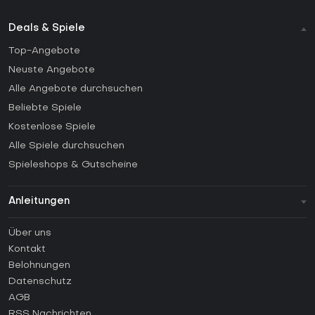
Deals & Spiele
Top-Angebote
Neuste Angebote
Alle Angebote durchsuchen
Beliebte Spiele
Kostenlose Spiele
Alle Spiele durchsuchen
Spieleshops & Gutscheine
Anleitungen
FAQ
Über uns
Anleitungen
Kontakt
Wie aktiviert man einen Steam CD Key?
Belohnungen
Wie aktiviert man einen Epic Games CD Key?
Datenschutz
AGB
Wie aktiviert man einen GOG CD Key?
RSS Nachrichten