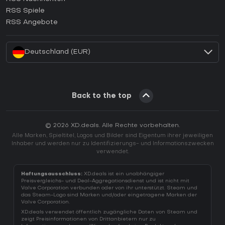
Wie aktiviert man einen Ubisoft Connect CD Key?
RSS Spiele
Wie aktiviert man einen EA App CD Key?
RSS Angebote
Wie aktiviert man einen Battle.net CD Key?
Deutschland (EUR)
Back to the top
© 2026 XD.deals. Alle Rechte vorbehalten.
Alle Marken, Spieltitel, Logos und Bilder sind Eigentum ihrer jeweiligen
Inhaber und werden nur zu Identifizierungs- und Informationszwecken
verwendet.
Haftungsausschluss:
XD.deals ist ein unabhängiger
Preisvergleichs- und Deal-Aggregationsdienst und ist nicht mit
Valve Corporation verbunden oder von ihr unterstützt. Steam und
das Steam-Logo sind Marken und/oder eingetragene Marken der
Valve Corporation.
XD.deals verwendet öffentlich zugängliche Daten von Steam und
zeigt Preisinformationen von Drittanbietern nur zu