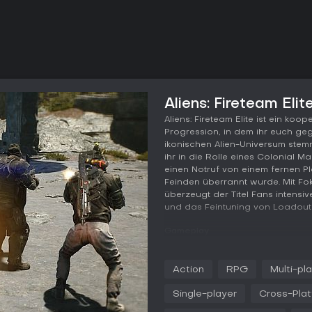
Aliens: Fireteam Eli
Aliens: Fireteam Elite ist ein ko
Progression, in dem ihr euch ge
ikonischen Alien-Universum stemm
ihr in die Rolle eines Colonial 
einen Notruf von einem fernen P
Feinden überrannt wurde. Mit F
überzeugt der Titel Fans intensi
und das Feintuning von Loadout
Gameplay
Im Kern von Aliens: Fireteam Eli
Survival-Mechaniken um präzise 
Action
RPG
Multi-pl
Marine in einem Fireteam aus dre
oder AI-Begleiter. Im Kampf müs
Single-player
Cross-Plat
aus Lüftungen, Wänden und Decke