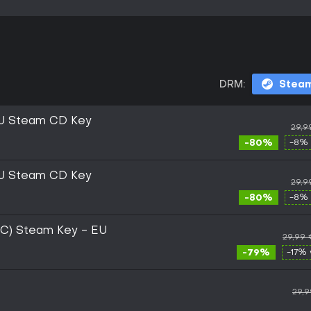
DRM:
Stea
 EU Steam CD Key
29,9
-80%
-8% 
 EU Steam CD Key
29,9
-80%
-8% 
(PC) Steam Key - EU
29,99
-79%
-17% 
29,