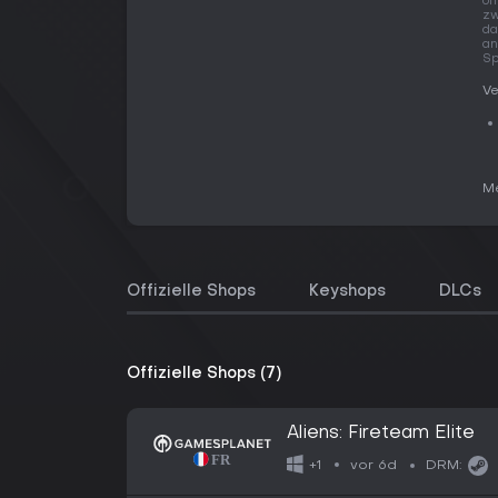
of
zw
da
an
Sp
Ve
Me
Offizielle Shops
Keyshops
DLCs
Offizielle Shops (7)
Aliens: Fireteam Elite
vor 6d
+1
DRM: