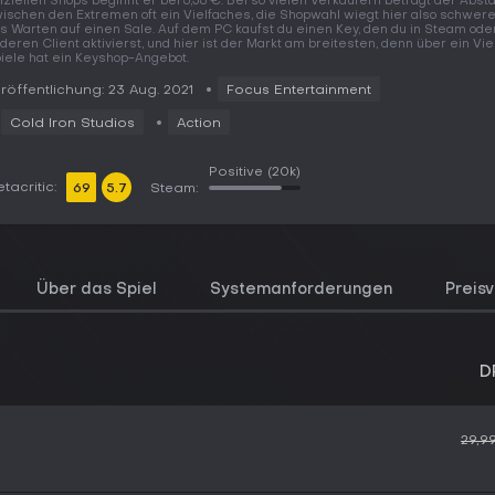
fiziellen Shops beginnt er bei 6,56 €. Bei so vielen Verkäufern beträgt der Abst
ischen den Extremen oft ein Vielfaches, die Shopwahl wiegt hier also schwere
s Warten auf einen Sale. Auf dem PC kaufst du einen Key, den du in Steam od
deren Client aktivierst, und hier ist der Markt am breitesten, denn über ein Vie
iele hat ein Keyshop-Angebot.
röffentlichung: 23 Aug. 2021
Focus Entertainment
Cold Iron Studios
Action
Positive
(20k)
tacritic:
69
5.7
Steam:
Über das Spiel
Systemanforderungen
Preisv
D
29,9