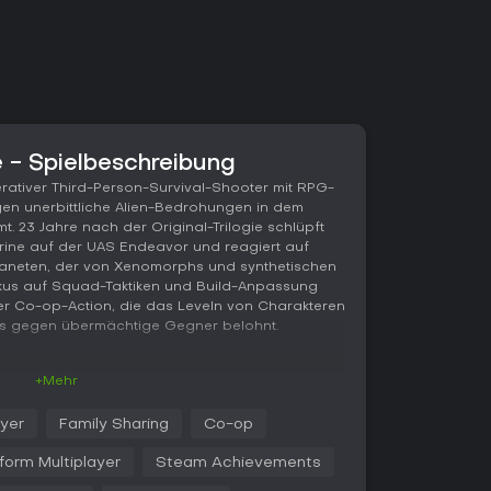
te - Spielbeschreibung
operativer Third-Person-Survival-Shooter mit RPG-
gen unerbittliche Alien-Bedrohungen in dem
t. 23 Jahre nach der Original-Trilogie schlüpft
Marine auf der UAS Endeavor und reagiert auf
laneten, der von Xenomorphs und synthetischen
okus auf Squad-Taktiken und Build-Anpassung
ver Co-op-Action, die das Leveln von Charakteren
s gegen übermächtige Gegner belohnt.
+Mehr
te drehen sich Third-Person-Shooting und
Positionierung und Teamwork. Ihr steuert einen
ayer
Family Sharing
Co-op
i Mitgliedern, ergänzt durch menschliche Spieler
st ihr Schwärme von Feinden niedermähen, die
form Multiplayer
Steam Achievements
n überfallen - das verlangt schnelle Reflexe