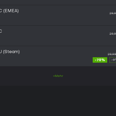
PC (EMEA)
29,
PC
29,
EU (Steam)
29,9
-78%
-9
+Mehr