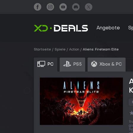
Angebote
S
Startseite
Spiele
Action
Aliens: Fireteam Elite
PC
PS5
Xbox & PC
A
Su
gü
Sp