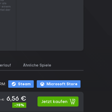
and
r als
er einem
rtel der
erlauf
Ähnliche Spiele
RM:
Steam
Microsoft Store
6,56 €
9 €
Jetzt kaufen
-78%