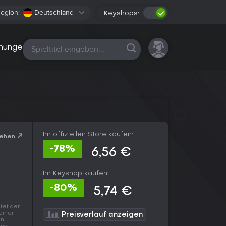
egion:
Deutschland
Keyshops:
Alle Plattformen
nungen
Im offiziellen Store kaufen:
sehen
-78%
6,56 €
Im Keyshop kaufen:
-80%
5,74 €
tet der
einer
Preisverlauf anzeigen
in