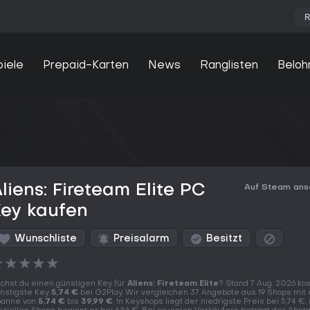
R
piele
Prepaid-Karten
News
Ranglisten
Beloh
liens: Fireteam Elite PC
Auf Steam an
Key kaufen
Wunschliste
Preisalarm
Besitzt
★
★
★
★
★
chst du einen günstigen Key für
Aliens: Fireteam Elite
? Stand 7 Aug. 2026 kos
nstigste Key
5,74 €
bei G2Play. Wir vergleichen 37 Angebote aus 19 Shops mit 
anne von
5,74 €
bis
39,99 €
. In Keyshops liegt der niedrigste Preis bei 5,74 €, 