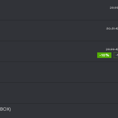
29,9
30,31 
29,99 
-10%
-
(XBOX)