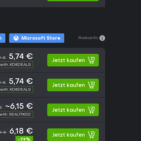
Risikoinfo:
m
Microsoft Store
5,74 €
9 €
Jetzt kaufen
with XD8DEALS
5,74 €
9 €
Jetzt kaufen
with XD8DEALS
~6,15 €
 €
Jetzt kaufen
with SEAL17XDD
6,18 €
99 €
Jetzt kaufen
-79%