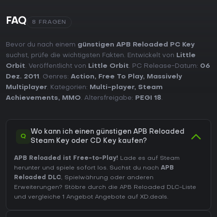
FAQ
8 FRAGEN
Bevor du nach einem
günstigen APB Reloaded PC Key
suchst, prüfe die wichtigsten Fakten. Entwickelt von
Little
Orbit
. Veröffentlicht von
Little Orbit
. PC Release-Datum:
06
Dez. 2011
. Genres:
Action
,
Free To Play
,
Massively
Multiplayer
. Kategorien:
Multi-player
,
Steam
Achievements
,
MMO
. Altersfreigabe:
PEGI 18
.
Wo kann ich einen günstigen APB Reloaded
Q
Steam Key oder CD Key kaufen?
APB Reloaded ist Free-to-Play!
Lade es auf Steam
herunter und spiele sofort los. Suchst du nach
APB
Reloaded DLC
, Spielwährung oder anderen
Erweiterungen?
Stöbre durch die APB Reloaded DLC-Liste
und vergleiche 1 Angebot Angebote auf XD.deals.