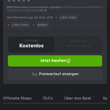
★
★
★
★
★
APB Reloaded ist kostenlos spielbar
auf Steam! Auch erhältlich in
1 offiziellen Shops ab
0,00 €
.
Veröffentlichung: 06 Dez. 2011
Little Orbit
Little Orbit
Action
OFFICIAL
KEYSHOPS
Kostenlos
Nicht verfügbar
Jetzt kaufen
Preisverlauf anzeigen
Offizielle Shops
DLCs
Über das Spiel
Sys