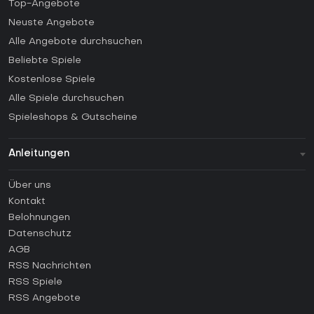
Top-Angebote
Neuste Angebote
Alle Angebote durchsuchen
Beliebte Spiele
Kostenlose Spiele
Alle Spiele durchsuchen
Spieleshops & Gutscheine
Anleitungen
FAQ
Über uns
Anleitungen
Kontakt
Wie aktiviert man einen Steam CD Key?
Belohnungen
Wie aktiviert man einen Epic Games CD Key?
Datenschutz
AGB
Wie aktiviert man einen GOG CD Key?
RSS Nachrichten
Wie aktiviert man einen Ubisoft Connect CD Key?
RSS Spiele
Wie aktiviert man einen EA App CD Key?
RSS Angebote
Wie aktiviert man einen Battle.net CD Key?