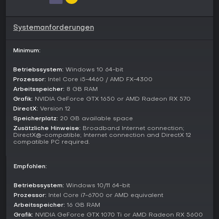
ideal für maßgeschneiderte Erlebnisse.
Combat Ops bietet kooperative Missionen mit dynamischen
Systemanforderungen
Zielen wie Sabotage oder Unterstützung von
Widerständlern. Capture & Hold sorgt für taktische
Nahkämpfe um Schlüsselpunkte. Für Solo-Spieler gibt es die
Minimum:
Kampagne Operation Omega mit fünf wiederholbaren
Missionen aus dem Jahr 1989 sowie Szenarien wie
Betriebssystem:
Windows 10 64-bit
Elimination und Air Support als fokussierte AI-
Prozessor:
Intel Core i5-4460 / AMD FX-4300
Herausforderungen. All das spielt auf Inseln wie Everon,
Arbeitsspeicher:
8 GB RAM
Arland und Kolguyev mit vielfältigen Landschaften von
Grafik:
NVIDIA GeForce GTX 1650 or AMD Radeon RX 570
Wäldern bis Ruinen.
DirectX:
Version 12
Speicherplatz:
20 GB available space
Setting and Authenticity
Zusätzliche Hinweise:
Broadband Internet connection;
Das Spiel rekonstruiert die Atmosphäre des Kalten Kriegs auf
DirectX®-compatible; Internet connection and DirectX 12
detailreichen Inseln mit zeittypischen Elementen. Kolguyev,
compatible PC required.
neu seit einem Update 2025, besticht mit trostlosen
Bergwerksruinen und Militärbasen - perfekt für
Empfohlen:
Infiltrationsmissionen. Authentizität zeigt sich im Sounddesign
mit markanten Waffengeräuschen und Fahrzeuglauten.
Mechaniken wie Inventarverwaltung und
Betriebssystem:
Windows 10/11 64-bit
Verletzungssimulation fordern Vorbereitung und machen
Prozessor:
Intel Core i7-6700 or AMD equivalent
jeden Einsatz folgenreich.
Arbeitsspeicher:
16 GB RAM
Grafik:
NVIDIA GeForce GTX 1070 Ti or AMD Radeon RX 5600