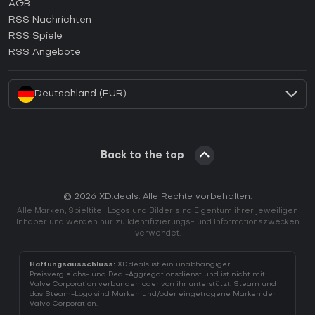
AGB
Wie aktiviert man einen GOG CD Key?
RSS Nachrichten
Wie aktiviert man einen Ubisoft Connect CD Key?
RSS Spiele
Wie aktiviert man einen EA App CD Key?
RSS Angebote
Wie aktiviert man einen Battle.net CD Key?
Deutschland (EUR)
Back to the top
© 2026 XD.deals. Alle Rechte vorbehalten.
Alle Marken, Spieltitel, Logos und Bilder sind Eigentum ihrer jeweiligen
Inhaber und werden nur zu Identifizierungs- und Informationszwecken
verwendet.
Haftungsausschluss:
XD.deals ist ein unabhängiger
Preisvergleichs- und Deal-Aggregationsdienst und ist nicht mit
Valve Corporation verbunden oder von ihr unterstützt. Steam und
das Steam-Logo sind Marken und/oder eingetragene Marken der
Valve Corporation.