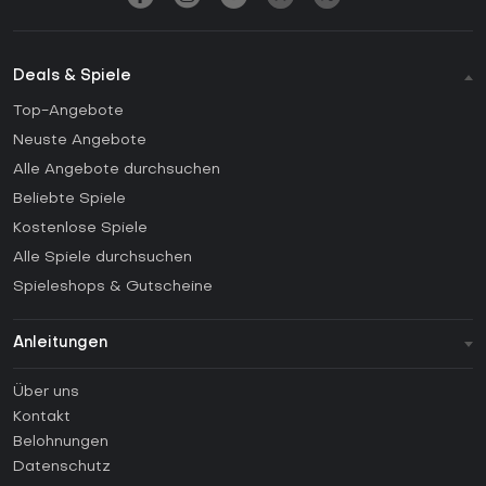
Deals & Spiele
Top-Angebote
Neuste Angebote
Alle Angebote durchsuchen
Beliebte Spiele
Kostenlose Spiele
Alle Spiele durchsuchen
Spieleshops & Gutscheine
Anleitungen
FAQ
Über uns
Anleitungen
Kontakt
Wie aktiviert man einen Steam CD Key?
Belohnungen
Wie aktiviert man einen Epic Games CD Key?
Datenschutz