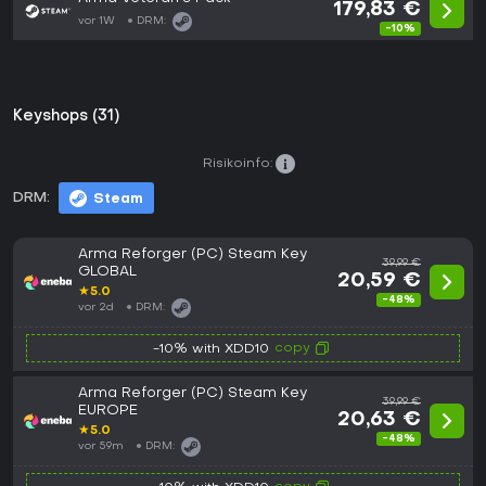
179,83 €
vor 1W
DRM:
-10%
Keyshops (31)
Risikoinfo:
DRM:
Steam
Arma Reforger (PC) Steam Key
39,99 €
GLOBAL
20,59 €
★
5.0
-48%
vor 2d
DRM:
copy
-10% with XDD10
Arma Reforger (PC) Steam Key
39,99 €
EUROPE
20,63 €
★
5.0
-48%
vor 59m
DRM: