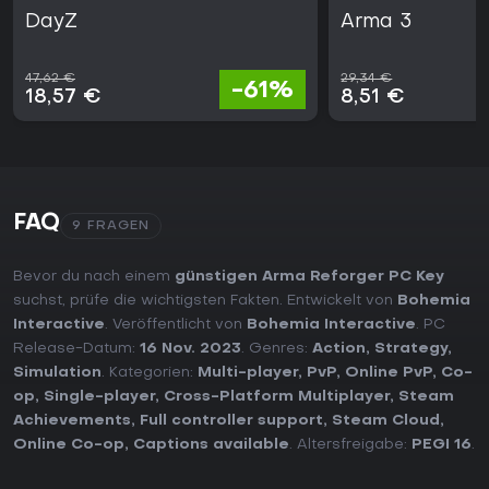
DayZ
Arma 3
47,62 €
29,34 €
-61%
18,57 €
8,51 €
FAQ
9 FRAGEN
Bevor du nach einem
günstigen Arma Reforger PC Key
suchst, prüfe die wichtigsten Fakten. Entwickelt von
Bohemia
Interactive
. Veröffentlicht von
Bohemia Interactive
. PC
Release-Datum:
16 Nov. 2023
. Genres:
Action
,
Strategy
,
Simulation
. Kategorien:
Multi-player
,
PvP
,
Online PvP
,
Co-
op
,
Single-player
,
Cross-Platform Multiplayer
,
Steam
Achievements
,
Full controller support
,
Steam Cloud
,
Online Co-op
,
Captions available
. Altersfreigabe:
PEGI 16
.