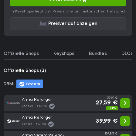
In Keyshops liegt der Preis nahe am historischen Tiefstand.
Preisverlauf anzeigen
Offizielle Shops
Keyshops
Bundles
DLCs
Offizielle Shops (3)
DRM:
Steam
39,99 €
Arma Reforger
27,59 €
vor 5W
DRM:
-31%
Arma Reforger
39,99 €
vor 1W
DRM:
199,83 €
Arma Veteran's Pack