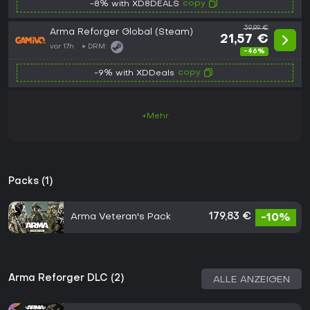
copy
-8% with XD8DEALS
39,99 €
Arma Reforger Global (Steam)
21,57 €
vor 17h
DRM:
-46%
copy
-9% with XDDeals
+Mehr
Packs (1)
Arma Veteran's Pack
179,83 €
-10%
Arma Reforger DLC (2)
ALLE ANZEIGEN