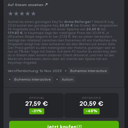
Auf Steam ansehen
★
★
★
★
★
Suchst du einen günstigen Key für
Arma Reforger
? Stand 8 Aug.
2026 kostet der günstigste Key
20,59 €
bei Eneba. Wir vergleichen
34 Angebote aus 14 Shops mit einer Spanne von
20,59 €
bis
179,83 €
. In Keyshops liegt der niedrigste Preis bei 20,59 €, in
offiziellen Shops beginnt er bei 27,59 €. Bei so vielen Verkäufern
beträgt der Abstand zwischen den Extremen oft ein Vielfaches, die
Shopwahl wiegt hier also schwerer als das Warten auf einen Sale.
Der Preis gehört zu den niedrigsten der Historie, günstiger war er
nur an 7% der Tage mit Daten. Auf dem PC kaufst du einen Key, den
du in Steam oder einem anderen Client aktivierst, und hier ist der
Markt am breitesten, denn über ein Viertel der Spiele hat ein
Keyshop-Angebot.
Veröffentlichung: 16 Nov. 2023
Bohemia Interactive
Bohemia Interactive
Action
OFFICIAL
KEYSHOPS
27,59 €
20,59 €
-31%
-48%
Jetzt kaufen