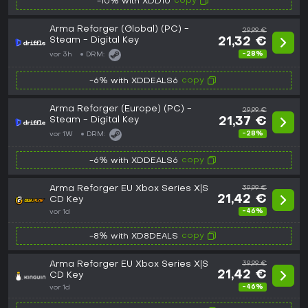
copy
-10% with XDD10
Arma Reforger (Global) (PC) -
29,99 €
Steam - Digital Key
21,32 €
-28%
vor 3h
DRM:
copy
-6% with XDDEALS6
Arma Reforger (Europe) (PC) -
29,99 €
Steam - Digital Key
21,37 €
-28%
vor 1W
DRM:
copy
-6% with XDDEALS6
Arma Reforger EU Xbox Series X|S
39,99 €
21,42 €
CD Key
-46%
vor 1d
copy
-8% with XD8DEALS
Arma Reforger EU Xbox Series X|S
39,99 €
21,42 €
CD Key
-46%
vor 1d