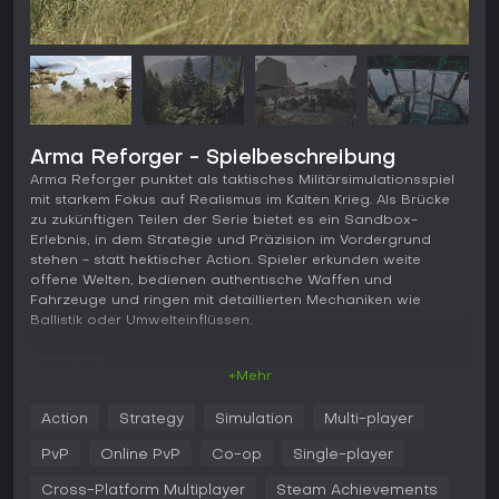
Arma Reforger - Spielbeschreibung
Arma Reforger punktet als taktisches Militärsimulationsspiel
mit starkem Fokus auf Realismus im Kalten Krieg. Als Brücke
zu zukünftigen Teilen der Serie bietet es ein Sandbox-
Erlebnis, in dem Strategie und Präzision im Vordergrund
stehen - statt hektischer Action. Spieler erkunden weite
offene Welten, bedienen authentische Waffen und
Fahrzeuge und ringen mit detaillierten Mechaniken wie
Ballistik oder Umwelteinflüssen.
Gameplay
+Mehr
Im Kern von Arma Reforger drehen sich die Kämpfe um
realistische Gefechte und strategische Entscheidungen. In
Action
Strategy
Simulation
Multi-player
Feuergefechten zählen Geschossabfall, Wind und
Waffenwackeln - präzises Zielen und Positionieren sind
PvP
Online PvP
Co-op
Single-player
entscheidend. Die Navigation erfolgt per Karte und Kompass
ohne moderne Hilfsmittel, was Bewegungen über
Cross-Platform Multiplayer
Steam Achievements