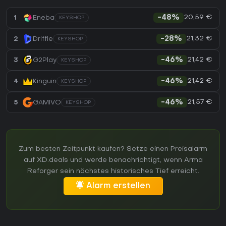
20,59 €
1
Eneba
-48%
KEYSHOP
21,32 €
2
Driffle
-28%
KEYSHOP
21,42 €
3
G2Play
-46%
KEYSHOP
21,42 €
4
Kinguin
-46%
KEYSHOP
21,57 €
5
GAMIVO
-46%
KEYSHOP
Zum besten Zeitpunkt kaufen? Setze einen Preisalarm
auf XD.deals und werde benachrichtigt, wenn Arma
Reforger sein nächstes historisches Tief erreicht.
Alarm erstellen