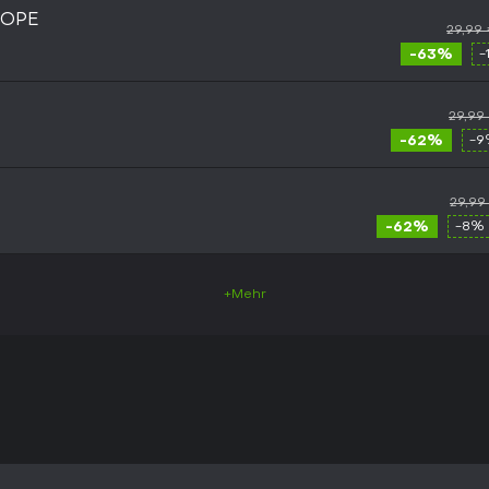
ROPE
29,99
-63%
-
29,99
-62%
-9
29,99
-62%
-8% 
+Mehr