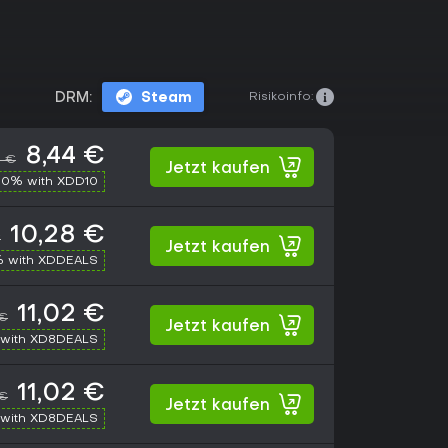
Risikoinfo:
DRM:
Steam
8,44 €
9 €
Jetzt kaufen
10% with XDD10
10,28 €
€
Jetzt kaufen
% with XDDEALS
11,02 €
 €
Jetzt kaufen
with XD8DEALS
11,02 €
 €
Jetzt kaufen
with XD8DEALS