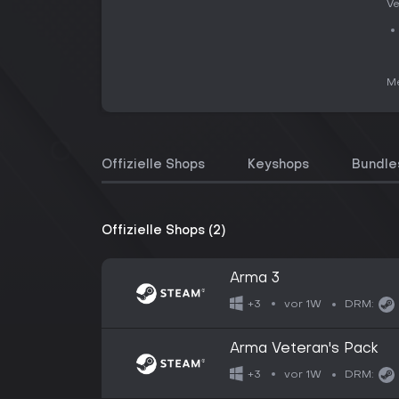
Ve
Me
Offizielle Shops
Keyshops
Bundle
Offizielle Shops (2)
Arma 3
vor 1W
+3
DRM:
Arma Veteran's Pack
vor 1W
+3
DRM: