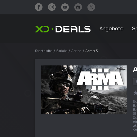
Angebote
S
Startseite
Spiele
Action
Arma 3
Su
8,
8,
Sh
Ex
ei
ak
Ke