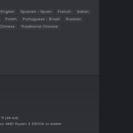
English
Spanish - Spain
French
Italian
d Multiplayer-Optionen. Die Hauptkampagne
Polish
Portuguese - Brazil
Russian
 durch die Episoden Survive, Adapt und Win in
rgänzt um Kampagnen wie Apex Protocol auf
 Chinese
Traditional Chinese
vonia. Fokussierte Szenarien bieten Showcase-
wie die Old Man Mini-Kampagne mit Disguise-
elle Varianten wie Combat Patrol für kooperative
enarien und Vanguard für Panzergefechte. End
asierten Kämpfen gegenüber, Zeus lässt einen
steuern. Community-Modi erweitern das Ganze,
ole-Playing-Servern und Massenschlachten.
grenzte Fraktionen in BLUFOR, REDFOR und
 Kräfte mit High-Tech gegenüber CSAT, einer
 von Iran und China. Unabhängige Gruppen wie
d die rebel Freedom and Independence Army (FIA)
ie Altis mit 290 Quadratkilometern
1 (64-bit)
n Städten bis Wäldern. Erweiterungen bringen
K or AMD Ryzen 3 3300X or better
 Tanoa oder das bewaldete Livonia sowie
n oder Livonian Defense Force.