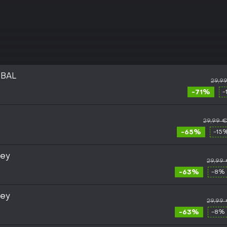
OBAL
29,9
-71%
-
29,99 
-65%
-15
Key
29,99
-63%
-8% 
Key
29,99
-63%
-8% 