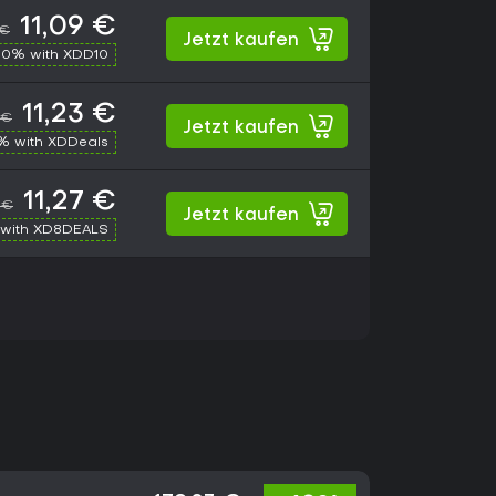
11,09 €
 €
Jetzt kaufen
10% with XDD10
11,23 €
 €
Jetzt kaufen
% with XDDeals
11,27 €
 €
Jetzt kaufen
with XD8DEALS