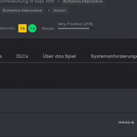
röffentlichung: 12 Sept. 2013
Bohemia Interactive
Bohemia Interactive
Action
Very Positive
(217k)
tacritic:
74
7.6
Steam:
s
DLCs
Über das Spiel
Systemanforderung
199,83 €