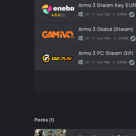
Arma 3 Steam Key EU
vor 5d
+3
DRM:
★
5.0
(2)
Arma 3 Global (Steam)
vor 10h
+3
DRM:
Arma 3 PC Steam Gift
vor 1W
+3
DRM:
Packs (1)