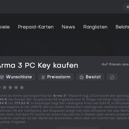
R
piele
Prepaid-Karten
News
Ranglisten
Beloh
Arma 3 PC Key kaufen
Auf Steam an
Wunschliste
Preisalarm
Besitzt
★
★
★
★
★
chst du einen günstigen Key für
Arma 3
? Stand 8 Aug. 2026 kostet der günsti
44 €
bei Eneba. Wir vergleichen 43 Angebote aus 12 Shops mit einer Spanne v
44 €
bis
179,83 €
. In Keyshops liegt der niedrigste Preis bei 8,44 €, in offiziell
ops beginnt er bei 29,99 €. Bei so vielen Verkäufern beträgt der Abstand zwis
tremen oft ein Vielfaches, die Shopwahl wiegt hier also schwerer als das Wart
nen Sale. Auf dem PC kaufst du einen Key, den du in Steam oder einem andere
tivierst, und hier ist der Markt am breitesten, denn über ein Viertel der Spiele 
yshop-Angebot.