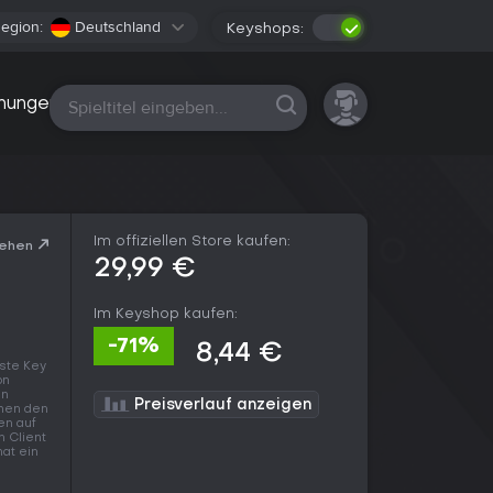
egion:
Deutschland
Keyshops:
Alle Plattformen
nungen
Im offiziellen Store kaufen:
sehen
29,99 €
Im Keyshop kaufen:
-71%
8,44 €
gste Key
on
en
Preisverlauf anzeigen
chen den
en auf
n Client
hat ein