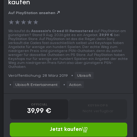
kaufen
Auf PlayStation ansehen
★
★
★
★
★
Wo kaufst du
Assassin's Creed III Remastered
auf PlayStation am
günstigsten? Stand 9 Aug. 2026 gibt es ein Angebot,
39,99 €
bei
PlayStation Store. Auf PlayStation ist das die Regel, denn Sony
verkauft die Codes fast ausschließlich selbst und Keyshops haben
Angebote für wenige von hundert Spielen. Der echte Weg zum
niedrigeren Preis sind günstigere PSN-Guthaben, denn du zahlst
weniger für dasselbe Guthaben im PS Store. Auf PlayStation haben
Keyshops nur für wenige von hundert Spielen ein Angebot, der echte
Weg zum niedrigeren Preis führt also über günstigere PSN-
Guthaben.
Veröffentlichung: 28 März 2019
Ubisoft
Ubisoft Entertainment
Action
OFFICIAL
KEYSHOPS
39,99 €
Nicht verfügbar
Jetzt kaufen