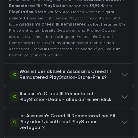
Mit unserem Preisvergleich kannst du
Assassin's Creed III
Remastered für PlayStation
schon ab
39,99 €
bei
PlayStation Store
kaufen. Alle Codes werden digital
geliefert. Löse sie auf deinem PlayStation-Konto ein und
lade
Assassin's Creed III Remastered
sofort herunter. Die
Preise enthalten bereits Gebühren und Promo-Codes,
sodass du immer den niedrigsten Assassin's Creed III
Remastered Preis auf
PlayStation
siehst. Sieh dir den
Assassin's Creed III Remastered Preisverlauf
an, um zum
besten Zeitpunkt zu kaufen.
Was ist der aktuelle Assassin's Creed III
Q
Remastered PlayStation-Store-Preis?
Assassin's Creed III Remastered
Q
PlayStation-Deals - alles auf einen Blick
Ist Assassin's Creed III Remastered bei EA
Q
Play oder Ubisoft+ auf PlayStation
verfügbar?