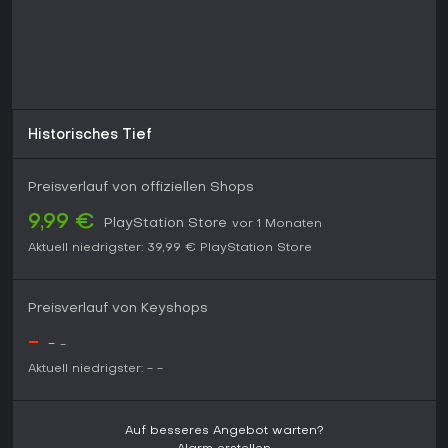
Lohnt sich das Spiel?
Diese Remastered-Version richtet sich an Spieler, die
historische Einzelspieler-Action-Adventures mit starkem
Fokus auf Bewegung und Erzählung suchen. Der enthaltene
Inhalt bietet Dutzende von Stunden über die Haupthandlung,
die DLC-Episoden und die beigefügte Liberation-Kampagne.
Die Resonanz ist gemischt, da Missionsdesign und Tempo
Historisches Tief
noch stark an das Original von 2012 erinnern, während die
grafischen und technischen Anpassungen einige veraltete
Aspekte für aktuelle Hardware beheben. Wer detaillierte
Preisverlauf von offiziellen Shops
historische Settings und die Assassinen-Fantasie schätzt,
findet hier durchgehend Anreize; Spieler, die regelmäßige
9,99 €
PlayStation Store
vor 1 Monaten
Updates oder Online-Funktionen erwarten, greifen besser zu
Aktuell niedrigster:
39,99 €
PlayStation Store
neueren Teilen der Reihe. Die Verfügbarkeit auf der PS4
macht das Spiel für Konsolenspieler ohne weitere
Anschaffungen zugänglich.
Preisverlauf von Keyshops
-
-
-
Aktuell niedrigster:
-
-
Auf besseres Angebot warten?