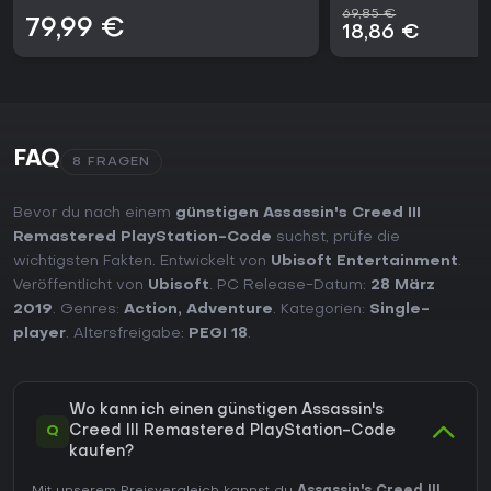
69,85 €
79,99 €
18,86 €
FAQ
8 FRAGEN
Bevor du nach einem
günstigen Assassin's Creed III
Remastered PlayStation-Code
suchst, prüfe die
wichtigsten Fakten. Entwickelt von
Ubisoft Entertainment
.
Veröffentlicht von
Ubisoft
. PC Release-Datum:
28 März
2019
. Genres:
Action
,
Adventure
. Kategorien:
Single-
player
. Altersfreigabe:
PEGI 18
.
Wo kann ich einen günstigen Assassin's
Q
Creed III Remastered PlayStation-Code
kaufen?