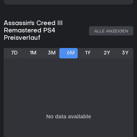
Kriegsgebiete umfassen. Sämtliche ursprünglichen
Einzelspieler-DLCs sind enthalten, darunter die Tyranny of
King Washington-Erzählung mit alternativen historischen
Szenarien. Zusätzlich ist Assassin's Creed Liberation
Assassin's Creed III
Remastered enthalten, das eine eigenständige Kampagne
Remastered PS4
mit einer anderen Protagonistin in einem anderen
ALLE ANZEIGEN
Schauplatz bietet.
Preisverlauf
Mehrspielermodi gibt es in dieser Version nicht. Der
Fortschritt verläuft linear innerhalb jeder Handlungsstränge,
7D
1M
3M
6M
1Y
2Y
3Y
optionale Ziele und Sammelobjekte laden jedoch dazu ein,
bereits abgeschlossene Gebiete erneut zu besuchen.
Grafik- und Technik-Verbesserungen
Die überarbeiteten Grafiken sind ein zentraler Anreiz für
Rückkehrer. Neue Charaktermodelle ersetzen die alten
Designs, Beleuchtung und Texturen wurden in städtischen
wie ländlichen Umgebungen verfeinert. Auf PS4-Hardware
wird eine höhere Auflösung angestrebt, und die Vibration
des DualShock 4-Controllers sorgt für zusätzliches
Feedback in intensiven Sequenzen. Die ursprüngliche
Missionsstruktur und das Tempo bleiben erhalten, während
die Welt durch die technischen Verbesserungen lebendiger
wirkt.