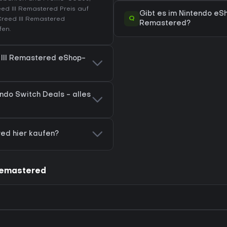
ed III Remastered Preis auf
Gibt es im Nintendo eSh
Q
Creed III Remastered
Remastered?
fen.
d III Remastered eShop-
ndo Switch Deals - alles
red hier kaufen?
 Remastered