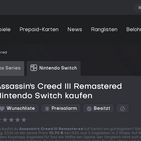
R
piele
Prepaid-Karten
News
Ranglisten
Beloh
ered
ox Series
Nintendo Switch
ssassin's Creed III Remastered
intendo Switch kaufen
Wunschliste
Preisalarm
Besitzt
★
★
★
★
★
 kaufst du
Assassin's Creed III Remastered
auf Switch am günstigsten? Sta
g. 2026 ist der beste Preis
10,76 €
bei G2A, aus 2 Angeboten in 2 Shops. Auf 
ben Keyshops Angebote für fast die Hälfte der Spiele, der Vergleich lohnt sich 