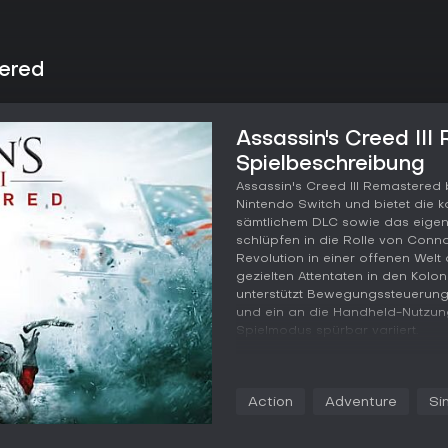
tered
Assassin's Creed III
Spielbeschreibung
Assassin's Creed III Remastered 
Nintendo Switch und bietet die 
sämtlichem DLC sowie das eigens
schlüpfen in die Rolle von Conn
Revolution in einer offenen Wel
gezielten Attentaten in den Kolon
unterstützt Bewegungssteuerung
und ein an die Handheld-Nutzun
Spielmodus spürbar variiert.
Gameplay
Im Mittelpunkt stehen Stealth-Inf
Action
Adventure
Si
gegen Wachen und Soldaten. Con
Bäume erklimmt und zwischen Äst
Frontier-Umgebungen zugeschnitt