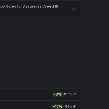
op Sales für Assassin's Creed III
10,76 €
-8%
11,96 €
-15%