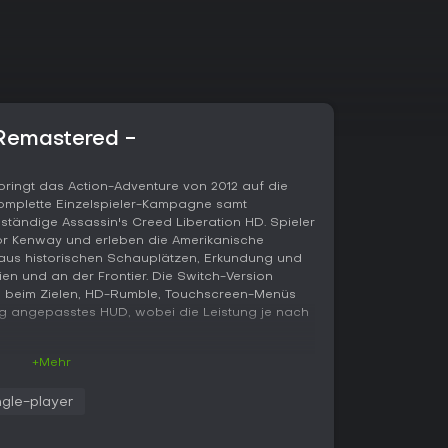
 Remastered -
bringt das Action-Adventure von 2012 auf die
komplette Einzelspieler-Kampagne samt
tändige Assassin's Creed Liberation HD. Spieler
or Kenway und erleben die Amerikanische
t aus historischen Schauplätzen, Erkundung und
ien und an der Frontier. Die Switch-Version
 beim Zielen, HD-Rumble, Touchscreen-Menüs
g angepasstes HUD, wobei die Leistung je nach
+Mehr
iltration, Parkour und Nah- sowie Fernkampf
ngle-player
nor bewegt sich durch dichte Wälder, indem er
en schwingt - ein System, das speziell auf die
en ist. Viele Missionen erfordern das