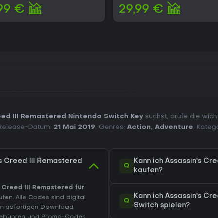
99 €
29,99 €
eed III Remastered Nintendo Switch Key
suchst, prüfe die wich
 Release-Datum:
21 Mai 2019
. Genres:
Action
,
Adventure
. Kateg
's Creed III Remastered
Kann ich Assassin's Cr
Q
kaufen?
s Creed III Remastered für
Kann ich Assassin's Cr
fen. Alle Codes sind digital
Q
Switch spielen?
en sofortigen Download
s Gebühren und Promo-Codes,