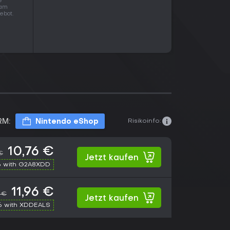
e
 am
ebot.
Risikoinfo:
RM:
Nintendo eShop
10,76 €
 €
Jetzt kaufen
 with G2A8XDD
11,96 €
 €
Jetzt kaufen
% with XDDEALS