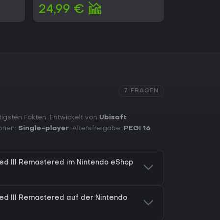
24,99 €
28,99 
7 FRAGEN
tigsten Fakten. Entwickelt von
Ubisoft
orien:
Single-player
. Altersfreigabe:
PEGI 16
.
eed III Remastered im Nintendo eShop
eed III Remastered auf der Nintendo