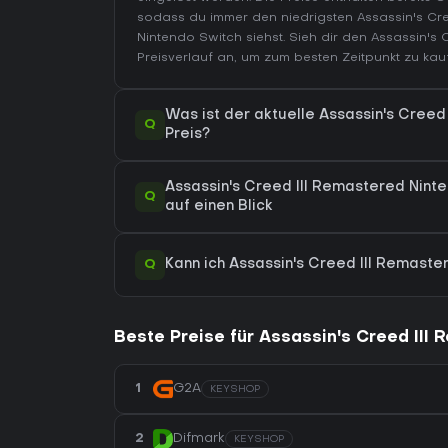
sodass du immer den niedrigsten Assassin's Cre
Nintendo Switch
siehst. Sieh dir den
Assassin's 
Preisverlauf
an, um zum besten Zeitpunkt zu kau
Was ist der aktuelle Assassin's Cree
Q
Preis?
Assassin's Creed III Remastered Ninte
Q
auf einen Blick
Q
Kann ich Assassin's Creed III Remaste
Beste Preise für Assassin's Creed III
1
G2A
KEYSHOP
2
Difmark
KEYSHOP