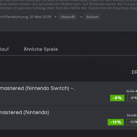
otz des kleinen Katalogs. Du kaufst einen Download-Code für den eShop, und di
eise halten fester als auf anderen Plattformen. Auf Nintendo halten die Preise
ärksten im ganzen Katalog, aber fast die Hälfte der Spiele hat ein Keyshop-Ang
röffentlichung: 21 Mai 2019
Ubisoft
Action
lauf
Ähnliche Spiele
D
Remastered (Nintendo Switch) -
11,70
 EUROPE
-8%
-8%
mastered (Nintendo)
14,08
-15%
-15