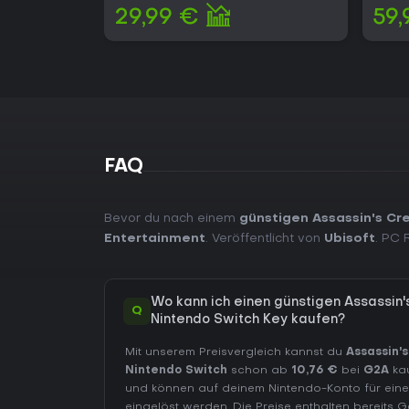
29,99 €
59,
FAQ
Bevor du nach einem
günstigen Assassin's Cr
Entertainment
. Veröffentlicht von
Ubisoft
. PC
Wo kann ich einen günstigen Assassin
Q
Nintendo Switch Key kaufen?
Mit unserem Preisvergleich kannst du
Assassin'
Nintendo Switch
schon ab
10,76 €
bei
G2A
kau
und können auf deinem Nintendo-Konto für ein
eingelöst werden. Die Preise enthalten bereit