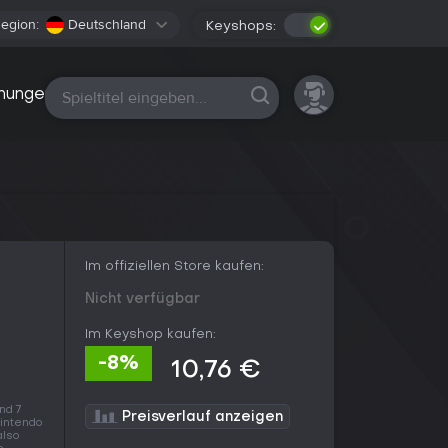
egion:
Deutschland
Keyshops:
Alle Plattformen
nungen
Im offiziellen Store kaufen:
Nicht verfügbar
Im Keyshop kaufen:
-8%
10,76 €
nd 7
Preisverlauf anzeigen
Nintendo
also