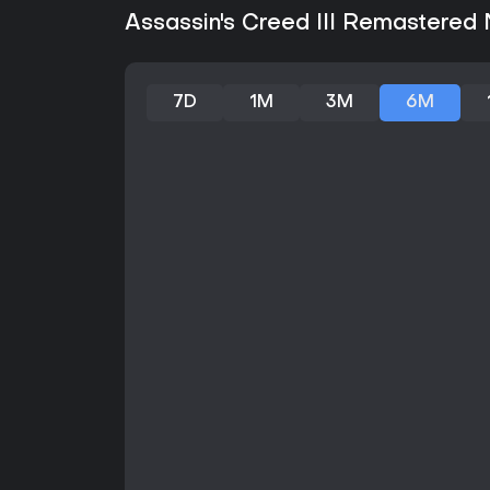
Assassin's Creed III Remastered 
7D
1M
3M
6M