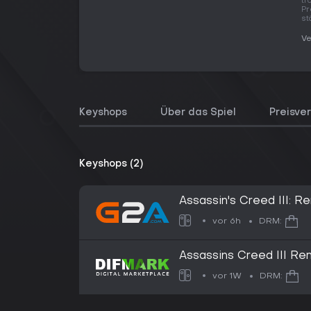
tr
Pr
st
Ve
Keyshops
Über das Spiel
Preisver
Keyshops (2)
Assassin's Creed III: 
Nintendo eShop Key -
vor 6h
DRM:
Assassins Creed III Re
vor 1W
DRM: