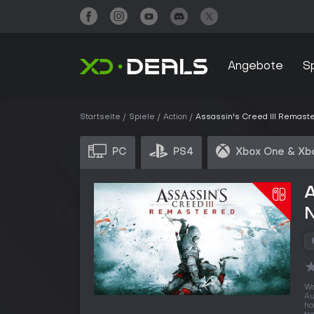
Angebote
S
Startseite
Spiele
Action
Assassin's Creed III Remast
PC
PS4
Xbox One & Xb
A
N
Wo
Au
ha