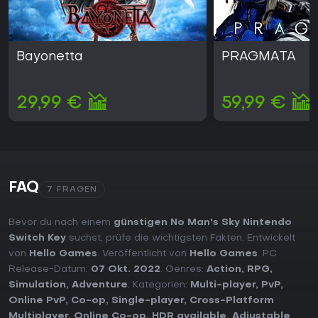
Bayonetta
PRAGMATA
29,99 €
59,99 €
FAQ
7 FRAGEN
Bevor du nach einem
günstigen No Man's Sky Nintendo
Switch Key
suchst, prüfe die wichtigsten Fakten. Entwickelt
von
Hello Games
. Veröffentlicht von
Hello Games
. PC
Release-Datum:
07 Okt. 2022
. Genres:
Action
,
RPG
,
Simulation
,
Adventure
. Kategorien:
Multi-player
,
PvP
,
Online PvP
,
Co-op
,
Single-player
,
Cross-Platform
Multiplayer
,
Online Co-op
,
HDR available
,
Adjustable