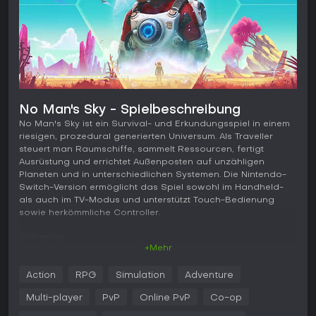
No Man's Sky - Spielbeschreibung
No Man's Sky ist ein Survival- und Erkundungsspiel in einem
riesigen, prozedural generierten Universum. Als Traveller
steuert man Raumschiffe, sammelt Ressourcen, fertigt
Ausrüstung und errichtet Außenposten auf unzähligen
Planeten und in unterschiedlichen Systemen. Die Nintendo-
Switch-Version ermöglicht das Spiel sowohl im Handheld-
als auch im TV-Modus und unterstützt Touch-Bedienung
sowie herkömmliche Controller.
Gameplay
+Mehr
Im Mittelpunkt steht das Landen auf Planeten, das Scannen
von Flora und Fauna, der Abbau von Mineralien sowie das
Action
RPG
Simulation
Adventure
Management von Sauerstoff, Schutzsystemen und Treibstoff.
Mit dem Multi-Tool lassen sich Ressourcen effizienter
Multi-player
PvP
Online PvP
Co-op
gewinnen und feindliche Sentinel bekämpfen, während