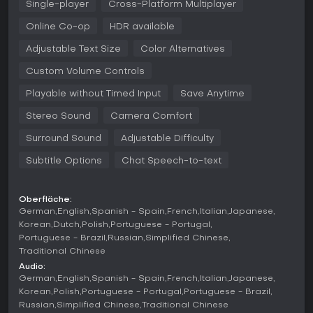
Raumschiffe für schnellere Reisen und besseren Kampf
Single-player
Cross-Platform Multiplayer
optimiert werden können. Basen bieten Platz für Unterkünfte,
Online Co-op
HDR available
Farmen und Lager, die dauerhaft bestehen bleiben. Die
Geschichte entfaltet sich über Missionen mit fremden
Adjustable Text Size
Color Alternatives
Völkern, antiken Artefakten und der rätselhaften Atlas-Entität.
Auf der Switch wurden die Systeme an die portable Nutzung
Custom Volume Controls
angepasst, unter anderem mit reaktionsschnellen Touch-
Funktionen für Menüs und Scans.
Playable without Timed Input
Save Anytime
Ressourcenmanagement ist eng mit dem Fortschritt
Stereo Sound
Camera Comfort
verknüpft. Rohstoffe werden zu hochwertigen Komponenten
Surround Sound
Adjustable Difficulty
veredelt, Waren an Raumstationen gehandelt und die Flotte
durch Frachter erweitert, die weitere Operationen
Subtitle Options
Chat Speech-to-text
ermöglichen. Durch das Loggen von Entdeckungen werden
neue Arten und Orte katalogisiert, was Meilensteine und
Belohnungen freischaltet. Das Spiel ist primär solo spielbar,
Oberfläche:
bietet aber optionale Multiplayer-Funktionen für gemeinsame
German
English
Spanish - Spain
French
Italian
Japanese
Entdeckungen und Expeditionen bei Online-Verbindung.
Korean
Dutch
Polish
Portuguese - Portugal
Portuguese - Brazil
Russian
Simplified Chinese
Spielmodi
Traditional Chinese
Mehrere Modi verändern das Spielerlebnis grundlegend. Im
Audio:
Normal-Modus bleibt das ausgewogene Verhältnis von
German
English
Spanish - Spain
French
Italian
Japanese
Survival-Elementen und Freiheit erhalten. Der Creative-
Korean
Polish
Portuguese - Portugal
Portuguese - Brazil
Modus entfernt Ressourcenbeschränkungen und Gefahren
Russian
Simplified Chinese
Traditional Chinese
für uneingeschränktes Bauen und Erkunden. Survival erhöht