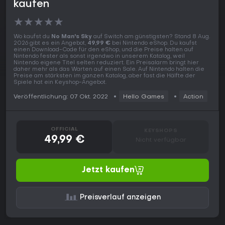
kaufen
★
★
★
★
★
Wo kaufst du
No Man's Sky
auf Switch am günstigsten? Stand 8 Aug.
2026 gibt es ein Angebot,
49,99 €
bei Nintendo eShop. Du kaufst
einen Download-Code für den eShop, und die Preise halten auf
Nintendo fester als sonst irgendwo in unserem Katalog, weil
Nintendo eigene Titel selten reduziert. Ein Preisalarm bringt hier
daher mehr als das Warten auf einen Sale. Auf Nintendo halten die
Preise am stärksten im ganzen Katalog, aber fast die Hälfte der
Spiele hat ein Keyshop-Angebot.
Veröffentlichung: 07 Okt. 2022
Hello Games
Action
OFFICIAL
KEYSHOPS
49,99 €
Nicht verfügbar
Jetzt kaufen
Preisverlauf anzeigen