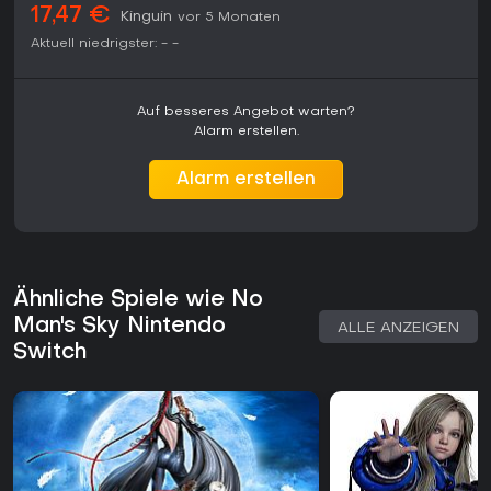
Erlebnis für Rückkehrer frisch. Es eignet sich für Solo-
17,47 €
Kinguin
vor 5 Monaten
Abenteurer, die selbstbestimmte Ziele und gelegentliche
Online-Kooperation bevorzugen. Wer einzigartige Planeten
Aktuell niedrigster:
-
-
entdecken und Fähigkeiten stetig erweitern möchte, ohne
strikte Zeitvorgaben, findet durch die kontinuierlich erweiterte
Inhaltspipeline einen bleibenden Wert.
Auf besseres Angebot warten?
Alarm erstellen.
Alarm erstellen
Ähnliche Spiele wie No
Man's Sky Nintendo
ALLE ANZEIGEN
Switch