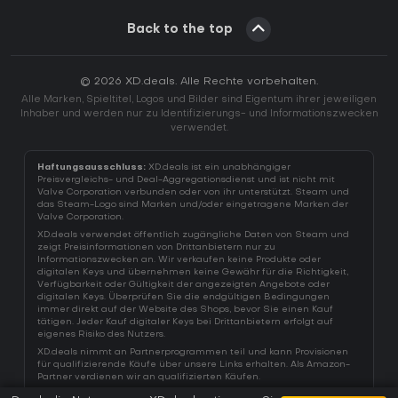
Back to the top
© 2026 XD.deals. Alle Rechte vorbehalten.
Alle Marken, Spieltitel, Logos und Bilder sind Eigentum ihrer jeweiligen
Inhaber und werden nur zu Identifizierungs- und Informationszwecken
verwendet.
Haftungsausschluss:
XD.deals ist ein unabhängiger
Preisvergleichs- und Deal-Aggregationsdienst und ist nicht mit
Valve Corporation verbunden oder von ihr unterstützt. Steam und
das Steam-Logo sind Marken und/oder eingetragene Marken der
Valve Corporation.
XD.deals verwendet öffentlich zugängliche Daten von Steam und
zeigt Preisinformationen von Drittanbietern nur zu
Informationszwecken an. Wir verkaufen keine Produkte oder
digitalen Keys und übernehmen keine Gewähr für die Richtigkeit,
Verfügbarkeit oder Gültigkeit der angezeigten Angebote oder
digitalen Keys. Überprüfen Sie die endgültigen Bedingungen
immer direkt auf der Website des Shops, bevor Sie einen Kauf
tätigen. Jeder Kauf digitaler Keys bei Drittanbietern erfolgt auf
eigenes Risiko des Nutzers.
XD.deals nimmt an Partnerprogrammen teil und kann Provisionen
für qualifizierende Käufe über unsere Links erhalten. Als Amazon-
Partner verdienen wir an qualifizierten Käufen.