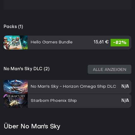
Packs (1)
Hello Games Bundle
15,61 €
-82%
No Man's Sky DLC (2)
ALLE ANZEIGEN
No Man's Sky - Horizon Omega Ship DLC
N/A
Starborn Phoenix Ship
N/A
Über No Man's Sky