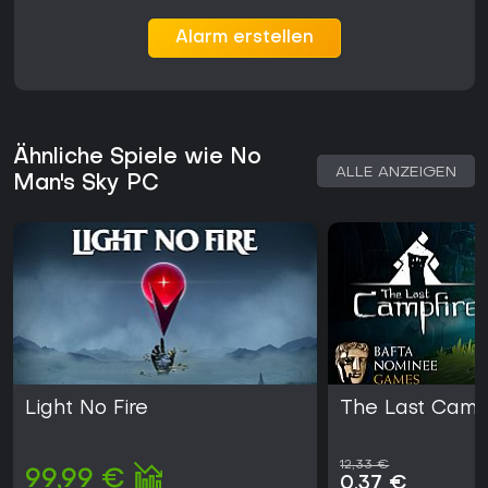
Alarm erstellen
Ähnliche Spiele wie No
ALLE ANZEIGEN
Man's Sky PC
Light No Fire
The Last Camp
12,33 €
99,99 €
0,37 €