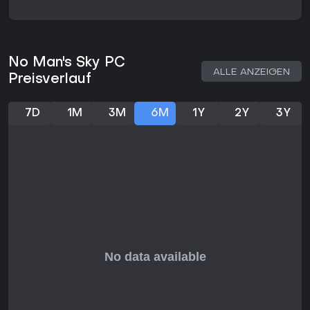
No Man's Sky PC
ALLE ANZEIGEN
Preisverlauf
7D
1M
3M
6M
1Y
2Y
3Y