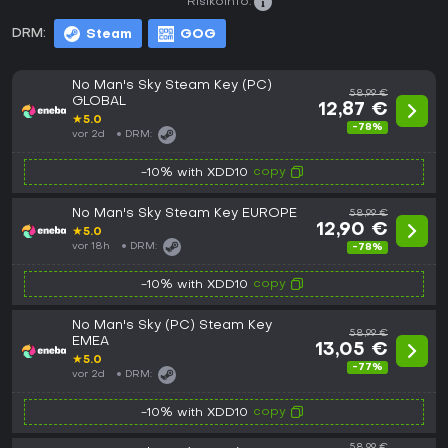
Risikoinfo:
DRM:
Steam
GOG
No Man's Sky Steam Key (PC)
58,99 €
GLOBAL
12,87 €
★
5.0
-78%
vor 2d
DRM:
copy
-10% with XDD10
No Man's Sky Steam Key EUROPE
58,99 €
12,90 €
★
5.0
vor 18h
DRM:
-78%
copy
-10% with XDD10
No Man's Sky (PC) Steam Key
58,99 €
EMEA
13,05 €
★
5.0
-77%
vor 2d
DRM:
copy
-10% with XDD10
58,99 €