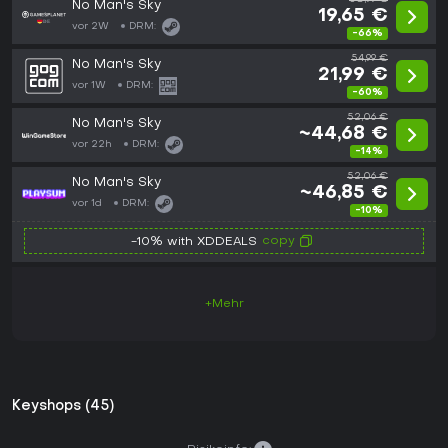
No Man's Sky
19,65 €
vor 2W
DRM:
-66%
54,99 €
No Man's Sky
21,99 €
vor 1W
DRM:
-60%
52,06 €
No Man's Sky
~44,68 €
vor 22h
DRM:
-14%
52,06 €
No Man's Sky
~46,85 €
vor 1d
DRM:
-10%
copy
-10% with XDDEALS
+Mehr
Keyshops (45)