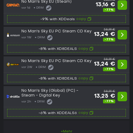
No Man's Sky EU (Steam)
13,16 €
vor 1d
DRM:
-77%
copy
-9% with XDDeals
58,99 €
No Man's Sky EU PC Steam CD Key
13,24 €
vor 1W
DRM:
-77%
copy
-8% with XD8DEALS
58,99 €
No Man's Sky EU PC Steam CD Key
13,24 €
vor 2W
DRM:
-77%
copy
-8% with XD8DEALS
No Man's Sky (Global) (PC) -
58,99 €
Steam - Digital Key
13,25 €
-77%
vor 2h
DRM:
copy
-6% with XDDEALS6
+Mehr