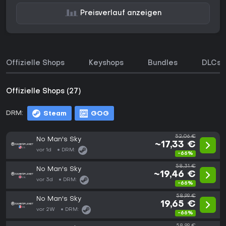
Preisverlauf anzeigen
Offizielle Shops
Keyshops
Bundles
DLCs
Offizielle Shops (27)
DRM:
Steam
GOG
52,06 €
No Man's Sky
~17,33 €
vor 1d
DRM:
-66%
58,31 €
No Man's Sky
~19,46 €
vor 3d
DRM:
-66%
58,99 €
No Man's Sky
19,65 €
vor 2W
DRM:
-66%
58,99 €