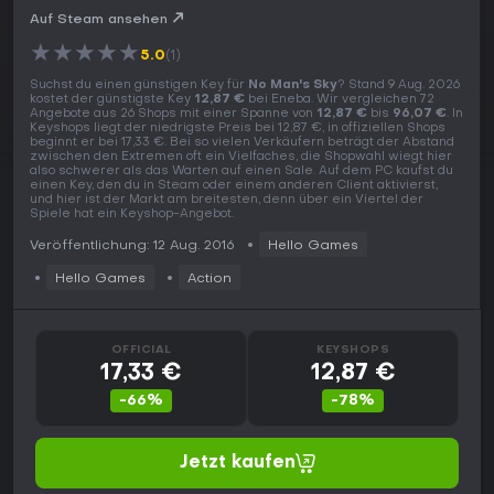
Auf Steam ansehen
★
★
★
★
★
5.0
(1)
Suchst du einen günstigen Key für
No Man's Sky
? Stand 9 Aug. 2026
kostet der günstigste Key
12,87 €
bei Eneba. Wir vergleichen 72
Angebote aus 26 Shops mit einer Spanne von
12,87 €
bis
96,07 €
. In
Keyshops liegt der niedrigste Preis bei 12,87 €, in offiziellen Shops
beginnt er bei 17,33 €. Bei so vielen Verkäufern beträgt der Abstand
zwischen den Extremen oft ein Vielfaches, die Shopwahl wiegt hier
also schwerer als das Warten auf einen Sale. Auf dem PC kaufst du
einen Key, den du in Steam oder einem anderen Client aktivierst,
und hier ist der Markt am breitesten, denn über ein Viertel der
Spiele hat ein Keyshop-Angebot.
Veröffentlichung: 12 Aug. 2016
Hello Games
Hello Games
Action
OFFICIAL
KEYSHOPS
17,33 €
12,87 €
-66%
-78%
Jetzt kaufen