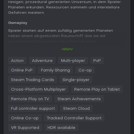
riesigen, prozedural generierten Universum, in dem Spieler
Planeten erkunden, Ressourcen sammeln und interstellare
Gefahren meistern.
Gameplay
Spieler starten auf einem zufällig generierten Planeten
neben einem abgestürzten Raumschiff, das sie mit
gesammelten Ressourcen reparieren müssen.
Kernmechaniken drehen sich um Erkundung: Du scannst
+Mehr
einzigartige Flora, Fauna und Planeten, lädst Entdeckungen
hoch und verdienst dadurch Units, die In-Game-Währung.
Action
Adventure
Multi-player
PvP
Survival-Elemente fordern den Umgang mit Umwelthürden
wie extremen Temperaturen oder giftigen Atmosphären -
Online PvP
Family Sharing
Co-op
Upgrades für deinen Exosuit mit Jetpack erleichtern das
Überleben.
Steam Trading Cards
Single-player
Im Kampf setzt du das Multitool gegen feindliche Kreaturen
Cross-Platform Multiplayer
Remote Play on Tablet
oder Sentinels ein, robotische Wächter, die bei Aktionen wie
Remote Play on TV
Steam Achievements
übermäßigem Mining mit Drohnen oder Walkern reagieren. Im
All kämpfst du mit deinem Schiff gegen Piraten oder
Full controller support
Steam Cloud
Fraktionen und brauchst Waffen- sowie Schild-Upgrades.
Am Space Station handelst du mit Alien-Rassen; Monolithen
Online Co-op
Tracked Controller Support
lehren Sprachen, die Interaktionen und Ansehen verbessern.
VR Supported
HDR available
Crafting ist zentral: Blueprints ermöglichen Upgrades, Base-