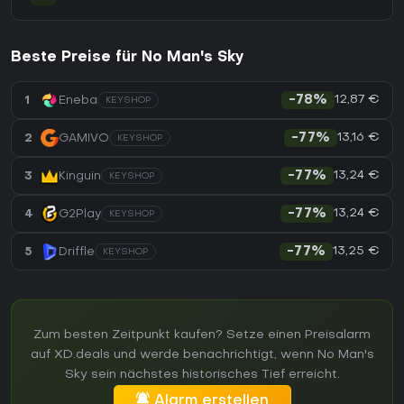
Beste Preise für No Man's Sky
12,87 €
1
Eneba
-78%
KEYSHOP
13,16 €
2
GAMIVO
-77%
KEYSHOP
13,24 €
3
Kinguin
-77%
KEYSHOP
13,24 €
4
G2Play
-77%
KEYSHOP
13,25 €
5
Driffle
-77%
KEYSHOP
Zum besten Zeitpunkt kaufen? Setze einen Preisalarm
auf XD.deals und werde benachrichtigt, wenn No Man's
Sky sein nächstes historisches Tief erreicht.
Alarm erstellen