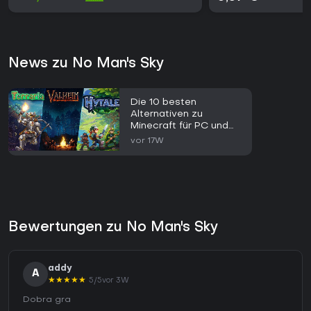
News zu No Man's Sky
Die 10 besten
Alternativen zu
Minecraft für PC und
Steam im Jahr 2026
vor 17W
Bewertungen zu No Man's Sky
addy
A
★
★
★
★
★
5/5
vor 3W
Dobra gra