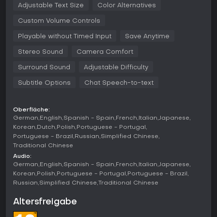
Teile und veredelte Ressourcen. Beim Base Building baust du
Adjustable Text Size
Color Alternatives
modulare Strukturen auf Planeten, stellst Alien-Crews ein und
Custom Volume Controls
leitest Freighter-Flotten für Lager und Transport. Multiplayer
erlaubt gemeinsame Erkundung mit bis zu 16 Spielern,
Playable without Timed Input
Save Anytime
inklusive geteilter Bases und Entdeckungen in einer
gemeinsamen Galaxie.
Stereo Sound
Camera Comfort
Spielmodi
Surround Sound
Adjustable Difficulty
Das Spiel bietet verschiedene Modi für unterschiedliche
Subtitle Options
Chat Speech-to-text
Spielstile. Survival Mode liefert die klassische Erfahrung mit
Ressourcenmanagement und Gefahren. Creative Mode, seit
dem Foundation-Update verfügbar, hebt alle
Oberfläche:
Einschränkungen auf für freies Bauen und Erkunden.
German
English
Spanish - Spain
French
Italian
Japanese
Korean
Dutch
Polish
Portuguese - Portugal
Permadeath Mode sorgt mit permanentem Tod für
Portuguese - Brazil
Russian
Simplified Chinese
Spannung, Relaxed Mode senkt den Schwierigkeitsgrad für
Traditional Chinese
entspanntes Spiel. Expeditions sind zeitlich begrenzte Events
mit Meilensteinen und Belohnungen wie einzigartigen
Audio:
Customizations - seit dem Omega-Update auch mit
German
English
Spanish - Spain
French
Italian
Japanese
etablierten Charakteren startbar.
Korean
Polish
Portuguese - Portugal
Portuguese - Brazil
Russian
Simplified Chinese
Traditional Chinese
Updates and Factions
Altersfreigabe
No Man's Sky erhielt seit Release zahlreiche kostenlose
Updates, die Mechaniken verbessern und Inhalte hinzufügen.