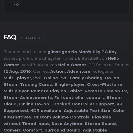
0
▲
FAQ
9 FRAGEN
Bevor du nach einem
günstigen No Man's Sky PC Key
suchst, prüfe die wichtigsten Fakten. Entwickelt von
Hello
Games
. Veröffentlicht von
Hello Games
. PC Release-Datum:
12 Aug. 2016
. Genres:
Action
,
Adventure
. Kategorien:
Multi-player
,
PvP
,
Online PvP
,
Family Sharing
,
Co-op
,
Steam Trading Cards
,
Single-player
,
Cross-Platform
Multiplayer
,
Remote Play on Tablet
,
Remote Play on TV
,
Steam Achievements
,
Full controller support
,
Steam
Cloud
,
Online Co-op
,
Tracked Controller Support
,
VR
Supported
,
HDR available
,
Adjustable Text Size
,
Color
Alternatives
,
Custom Volume Controls
,
Playable
without Timed Input
,
Save Anytime
,
Stereo Sound
,
Camera Comfort
,
Surround Sound
,
Adjustable