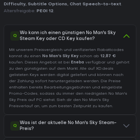
Difficulty
,
Subtitle Options
,
Chat Speech-to-text
.
Altersfreigabe:
PEGI 12
.
Wo kann ich einen günstigen No Man's Sky
Q
Steam Key oder CD Key kaufen?
Mit unserem Preisvergleich und verifizierten Rabattcodes
kannst du einen
No Man's Sky Key
schon ab
12,87 €
kaufen. Dieses Angebot ist bei
Eneba
verfügbar und gehört
zu den günstigsten auf dem Markt. Alle auf XD.deals
gelisteten Keys werden digital geliefert und können nach
der Zahlung sofort heruntergeladen werden. Die Preise
enthalten bereits Bearbeitungsgebühren und eingelöste
Promo-Codes, sodass du immer den niedrigsten No Man's
Sky Preis auf
PC
siehst. Sieh dir den
No Man's Sky
Preisverlauf
an, um zum besten Zeitpunkt zu kaufen.
Was ist der aktuelle No Man's Sky Steam-
Q
Preis?