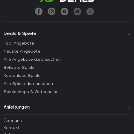
Deals & Spiele
Top-Angebote
Neuste Angebote
Alle Angebote durchsuchen
Beliebte Spiele
Kostenlose Spiele
Alle Spiele durchsuchen
Spieleshops & Gutscheine
Anleitungen
FAQ
Über uns
Anleitungen
Kontakt
Wie aktiviert man einen Steam CD Key?