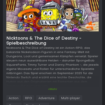
Nicktoons & The Dice of Destiny -
Spielbeschreibung
Nicktoons & The Dice of Destiny ist ein Action-RPG, das
bekannte Nickelodeon-Figuren in eine Fantasy-Welt mit
Dungeons, Loot und gemeinsamen Kämpfen versetzt. Spieler
steuern neun auswählbare Helden - darunter SpongeBob
SquarePants, Timmy Turner und Danny Phantom -, die jeweils
eigene Movesets und Rollen für unterschiedliche Spielstile
mitbringen. Das Spiel erschien im September 2025 für die
Nintendo Switch und erzählt eine leichte Geschichte, die
Humor aus den Originalserien mit Elementen aus dem
Tabletop-Bereich verbindet.
+Mehr
Gameplay
Action
RPG
Adventure
Multi-player
Im Mittelpunkt steht das Erkunden von Levels, die vom
zentralen Hub The Tangle aus erreicht werden. Dort wählt