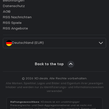
Belohnungen
Wie aktiviert man einen Epic Games CD Key?
Datenschutz
AGB
Wie aktiviert man einen GOG CD Key?
RSS Nachrichten
Wie aktiviert man einen Ubisoft Connect CD Key?
RSS Spiele
Wie aktiviert man einen EA App CD Key?
RSS Angebote
Wie aktiviert man einen Battle.net CD Key?
Deutschland (EUR)
Back to the top
© 2026 XD.deals. Alle Rechte vorbehalten.
Alle Marken, Spieltitel, Logos und Bilder sind Eigentum ihrer jeweiligen
Inhaber und werden nur zu Identifizierungs- und Informationszwecken
verwendet.
Haftungsausschluss:
XD.deals ist ein unabhängiger
Preisvergleichs- und Deal-Aggregationsdienst und ist nicht mit
Valve Corporation verbunden oder von ihr unterstützt. Steam und