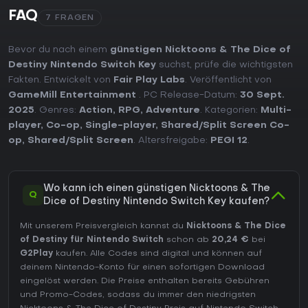
FAQ
7 FRAGEN
Bevor du nach einem
günstigen Nicktoons & The Dice of
Destiny Nintendo Switch Key
suchst, prüfe die wichtigsten
Fakten. Entwickelt von
Fair Play Labs
. Veröffentlicht von
GameMill Entertainment
. PC Release-Datum:
30 Sept.
2025
. Genres:
Action
,
RPG
,
Adventure
. Kategorien:
Multi-
player
,
Co-op
,
Single-player
,
Shared/Split Screen Co-
op
,
Shared/Split Screen
. Altersfreigabe:
PEGI 12
.
Wo kann ich einen günstigen Nicktoons & The
Q
Dice of Destiny Nintendo Switch Key kaufen?
Mit unserem Preisvergleich kannst du
Nicktoons & The Dice
of Destiny für Nintendo Switch
schon ab
20,24 €
bei
G2Play
kaufen. Alle Codes sind digital und können auf
deinem Nintendo-Konto für einen sofortigen Download
eingelöst werden. Die Preise enthalten bereits Gebühren
und Promo-Codes, sodass du immer den niedrigsten