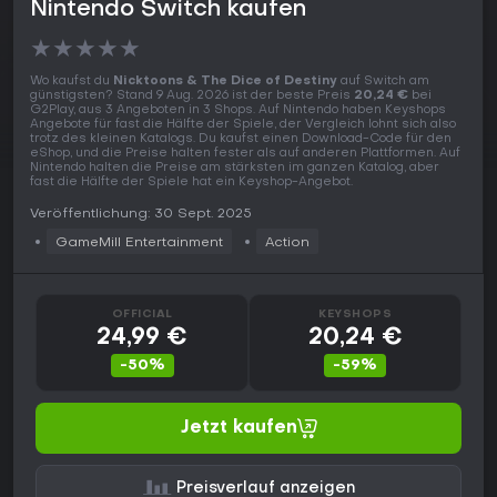
Nintendo Switch kaufen
★
★
★
★
★
Wo kaufst du
Nicktoons & The Dice of Destiny
auf Switch am
günstigsten? Stand 9 Aug. 2026 ist der beste Preis
20,24 €
bei
G2Play, aus 3 Angeboten in 3 Shops. Auf Nintendo haben Keyshops
Angebote für fast die Hälfte der Spiele, der Vergleich lohnt sich also
trotz des kleinen Katalogs. Du kaufst einen Download-Code für den
eShop, und die Preise halten fester als auf anderen Plattformen. Auf
Nintendo halten die Preise am stärksten im ganzen Katalog, aber
fast die Hälfte der Spiele hat ein Keyshop-Angebot.
Veröffentlichung: 30 Sept. 2025
GameMill Entertainment
Action
OFFICIAL
KEYSHOPS
24,99 €
20,24 €
-50%
-59%
Jetzt kaufen
Preisverlauf anzeigen