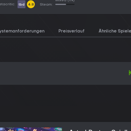
Mixed
(17k)
tacritic:
tbd
4.8
Steam:
ystemanforderungen
Preisverlauf
Ähnliche Spiel