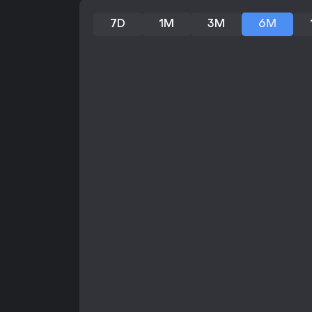
7D
1M
3M
6M