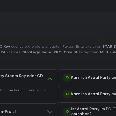
PC Key
suchst, prüfe die wichtigsten Fakten. Entwickelt von
STAR 
024
. Genres:
Strategy
,
Indie
,
RPG
,
Casual
. Kategorien:
Multi-pl
arty Steam Key oder CD
Q
Kann ich Astral Party 
 Steam herunter und spiele
Q
Kann ich Astral Party 
Ist Astral Party im P
Q
am-Preis?
enthalten?