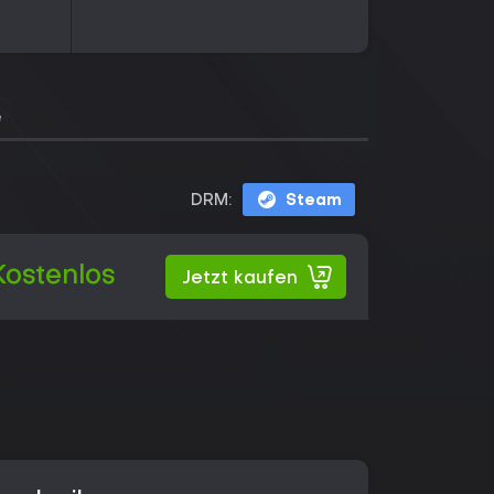
e
DRM:
Steam
Kostenlos
Jetzt kaufen