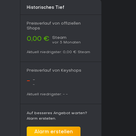
alParty/comments/1cic1yq/the_mixed_reviews_on_steam_makes_me_sad)
Historisches Tief
 Brett-Gameplay und kurzen, packenden Runden
al-Gruppen, vor allem mit laufenden Updates zu
Preisverlauf von offiziellen
Shops
Steam
0,00 €
vor 5 Monaten
Aktuell niedrigster:
0,00 €
Steam
Preisverlauf von Keyshops
-
-
-
Aktuell niedrigster:
-
-
Auf besseres Angebot warten?
Alarm erstellen.
Alarm erstellen