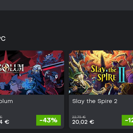
PC
olum
Slay the Spire 2
 €
22,75 €
-43%
-
04 €
20,02 €