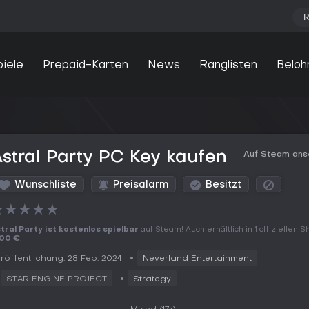
R
piele
Prepaid-Karten
News
Ranglisten
Beloh
stral Party PC Key kaufen
Auf Steam an
Wunschliste
Preisalarm
Besitzt
★
★
★
★
★
tral Party ist kostenlos spielbar
auf Steam! Auch erhältlich in 1 offiziellen 
,00 €
.
röffentlichung: 28 Feb. 2024
Neverland Entertainment
STAR ENGINE PROJECT
Strategy