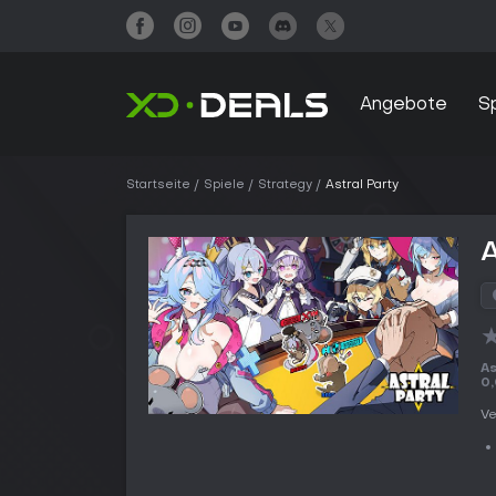
Angebote
S
Startseite
Spiele
Strategy
Astral Party
A
As
0
Ve