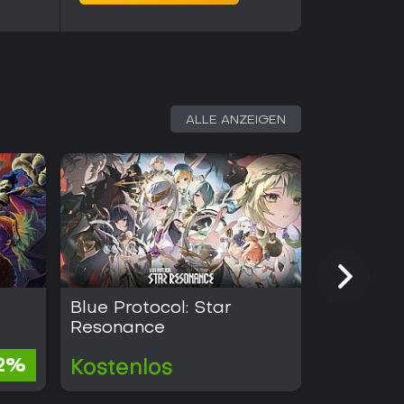
ALLE ANZEIGEN
Blue Protocol: Star
Torchlight
Resonance
12%
Kostenlos
Kosten