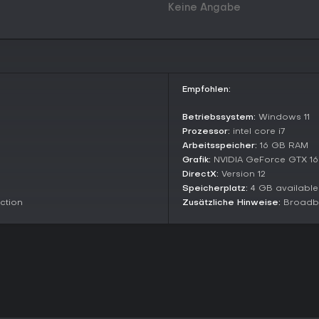
Matches führt, die Freundschafte
Keine Angabe
Messerstechereien und Überraschu
Gegner mit denselben Regeln und 
(https://store.steampowered.com
Quick Play ist der einfache Einsti
besseren Zugang und Balance im
Empfohlen:
(https://steamcommunity.com/ap
Entwickler teasern weitere Modi in
Betriebssystem:
Windows 11
Characters and Updates
Prozessor:
intel core i7
Arbeitsspeicher:
16 GB RAM
Beim Launch gibt's über 10 Anime-G
und Brett-Stil prägen. Updates h
Grafik:
NVIDIA GeForce GTX 1
Strategien.[[3]](https://www.y
DirectX:
Version 12
Speicherplatz:
4 GB availabl
Aktuelle Patches bringen Feinsc
ction
Zusätzliche Hinweise:
Broadba
basierend auf Community-Feedb
Lohnt es sich?
Astral Party rockt für Fans von 
Anime-Look. Das Free-to-Play-M
Einstieg easy - ideal, um Multipl
Die Resonanz ist gemischt: Viele 
Spannungsbogen, andere sehen B