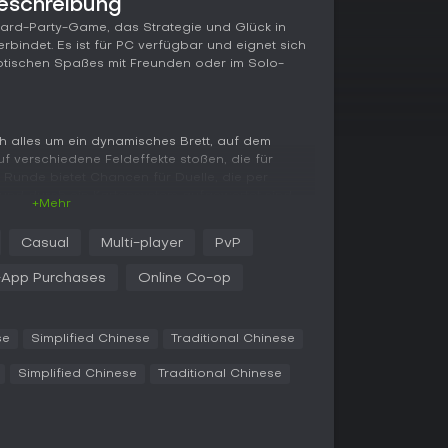
beschreibung
-Board-Party-Game, das Strategie und Glück in
rbindet. Es ist für PC verfügbar und eignet sich
otischen Spaßes mit Freunden oder im Solo-
ich alles um ein dynamisches Brett, auf dem
uf verschiedene Feldeffekte stoßen, die für
 Runde bietet Chancen für Duelle, die per
und durch ein Kartensystem aufgewertet sind -
+Mehr
r Ergebnisse beeinflussen.[[1]]
/app/2622000/Astral_Party) Im Verlauf tauchen
Casual
Multi-player
PvP
zenklau oder direkte Attacken bringen, und
oss, der den reichsten Spieler herausfordert -
-App Purchases
Online Co-op
 Belohnungen.
haraktere zu leveln, und das Ziel ist es, als
ieser Mix aus Strategie und Zufall macht smarte
se
Simplified Chinese
Traditional Chinese
i die Skills eurer gewählten Charaktere den
Simplified Chinese
Traditional Chinese
ayer für bis zu vier Spieler, was zu heftigen