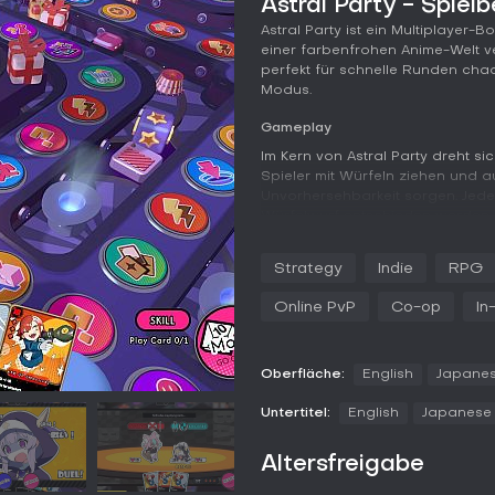
Astral Party - Spiel
Astral Party ist ein Multiplayer
einer farbenfrohen Anime-Welt ve
perfekt für schnelle Runden cha
Modus.
Gameplay
Im Kern von Astral Party dreht s
Spieler mit Würfeln ziehen und a
Unvorhersehbarkeit sorgen. Jede
Würfelwurf entschieden werden 
so könnt ihr Angriffe boosten ode
(https://store.steampowered.com
Strategy
Indie
RPG
Monster auf, die Risiken wie Mün
später erscheint ein mächtiger B
Online PvP
Co-op
In
besiegt ihr ihn, gibt's potenziell
Spieler sammeln Münzen, um ihre C
Erster Stufe drei zu erreichen. D
Oberfläche:
English
Japane
Entscheidungen essenziell, wobe
Ausschlag geben können.
Untertitel:
English
Japanese
Spielmodi
Altersfreigabe
Astral Party bietet Online-Multipl