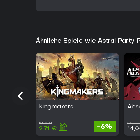
Ähnliche Spiele wie Astral Party 
Kingmakers
Abs
2,88 €
24,63
-6%
2,71 €
14,