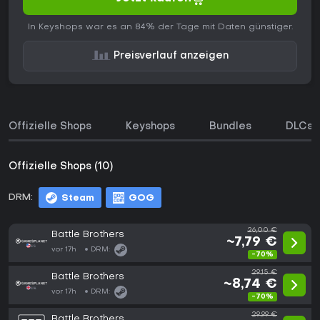
In Keyshops war es an 84% der Tage mit Daten günstiger.
Preisverlauf anzeigen
Offizielle Shops
Keyshops
Bundles
DLCs
Offizielle Shops (10)
DRM:
Steam
GOG
26,00 €
Battle Brothers
~7,79 €
vor 17h
DRM:
-70%
29,15 €
Battle Brothers
~8,74 €
vor 17h
DRM:
-70%
29,99 €
Battle Brothers