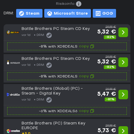
Risikoinfo:
DRM:
Steam
Microsoft Store
GOG
29,99 €
Battle Brothers PC Steam CD Key
5,32 €
vor 1d
DRM:
-82%
copy
-8% with XD8DEALS
29,99 €
Battle Brothers PC Steam CD Key
5,32 €
vor 1d
DRM:
-82%
copy
-8% with XD8DEALS
Battle Brothers (Global) (PC) -
29,99 €
Steam - Digital Key
5,47 €
-81%
vor 1d
DRM:
copy
-6% with XDDEALS6
Battle Brothers (PC) Steam Key
29,99 €
EUROPE
5,73 €
★
5.0