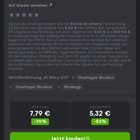
Auf Steam ansehen
★
★
★
★
★
Suchst du einen günstigen Key für
Battle Brothers
? Stand 6 Aug.
2026 kostet der günstigste Key
5,32 €
bei G2Play. Wir vergleichen
39 Angebote aus 19 Shops mit einer Spanne von
5,32 €
bis
397,90 €
.
In Keyshops liegt der niedrigste Preis bei 5,32 €, in offiziellen Shops
beginnt er bei 7,79 €. Bei so vielen Verkäufern beträgt der Abstand
zwischen den Extremen oft ein Vielfaches, die Shopwahl wiegt hier
also schwerer als das Warten auf einen Sale. Dieses Spiel war
schon günstiger, an 84% der Tage mit Daten. Ein Preisalarm meldet
dir den nächsten Rückgang. Auf dem PC kaufst du einen Key, den du
in Steam oder einem anderen Client aktivierst, und hier ist der Markt
am breitesten, denn über ein Viertel der Spiele hat ein Keyshop-
Angebot.
Veröffentlichung: 24 März 2017
Overhype Studios
Overhype Studios
Strategy
OFFICIAL
KEYSHOPS
7,79 €
5,32 €
-70%
-82%
Jetzt kaufen