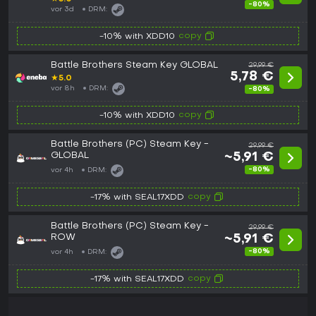
-80%
vor 3d
DRM:
copy
-10% with XDD10
Battle Brothers Steam Key GLOBAL
29,99 €
5,78 €
★
5.0
vor 8h
DRM:
-80%
copy
-10% with XDD10
Battle Brothers (PC) Steam Key -
29,99 €
GLOBAL
~5,91 €
-80%
vor 4h
DRM:
copy
-17% with SEAL17XDD
Battle Brothers (PC) Steam Key -
29,99 €
ROW
~5,91 €
-80%
vor 4h
DRM:
copy
-17% with SEAL17XDD