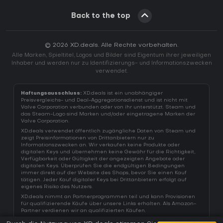
Back to the top
© 2026 XD.deals. Alle Rechte vorbehalten.
Alle Marken, Spieltitel, Logos und Bilder sind Eigentum ihrer jeweiligen
Inhaber und werden nur zu Identifizierungs- und Informationszwecken
verwendet.
Haftungsausschluss:
XD.deals ist ein unabhängiger
Preisvergleichs- und Deal-Aggregationsdienst und ist nicht mit
Valve Corporation verbunden oder von ihr unterstützt. Steam und
das Steam-Logo sind Marken und/oder eingetragene Marken der
Valve Corporation.
XD.deals verwendet öffentlich zugängliche Daten von Steam und
zeigt Preisinformationen von Drittanbietern nur zu
Informationszwecken an. Wir verkaufen keine Produkte oder
digitalen Keys und übernehmen keine Gewähr für die Richtigkeit,
Verfügbarkeit oder Gültigkeit der angezeigten Angebote oder
digitalen Keys. Überprüfen Sie die endgültigen Bedingungen
immer direkt auf der Website des Shops, bevor Sie einen Kauf
tätigen. Jeder Kauf digitaler Keys bei Drittanbietern erfolgt auf
eigenes Risiko des Nutzers.
XD.deals nimmt an Partnerprogrammen teil und kann Provisionen
für qualifizierende Käufe über unsere Links erhalten. Als Amazon-
Partner verdienen wir an qualifizierten Käufen.