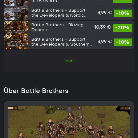
of the North
Battle Brothers - Support
8,99 €
-10%
the Developers & Nordic
Banner
Battle Brothers - Blazing
10,39 €
-20%
Deserts
Battle Brothers - Support
8,99 €
-10%
the Developers & Southern
Banner
+Mehr
Über Battle Brothers