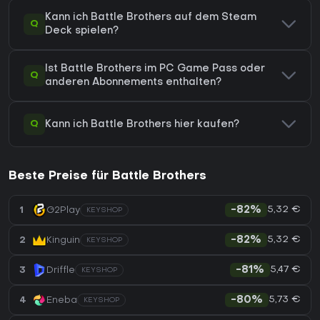
Kann ich Battle Brothers auf dem Steam
Q
Deck spielen?
Ist Battle Brothers im PC Game Pass oder
Q
anderen Abonnements enthalten?
Q
Kann ich Battle Brothers hier kaufen?
Beste Preise für Battle Brothers
5,32 €
1
G2Play
-82%
KEYSHOP
5,32 €
2
Kinguin
-82%
KEYSHOP
5,47 €
3
Driffle
-81%
KEYSHOP
5,73 €
4
Eneba
-80%
KEYSHOP