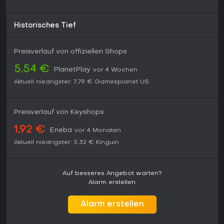
auf modernem Hardware stabil. Wer taktische Tiefe,
Ressourcenmanagement und Permadeath-Kick in einer Low-
Historisches Tief
Fantasy-Welt mag, findet hier ein Muss - die steile Lernkurve
und Unnachgiebigkeit könnten aber Casual-Spieler mit
kurzen Sessions abschrecken.
Preisverlauf von offiziellen Shops
Starke Community-Mods verlängern die Lebensdauer
5,54 €
PlanetPlay
vor 4 Wochen
für harte Fans.
Soundtrack und Erfolge steigern das Immersionsgefühl.
Aktuell niedrigster:
7,79 €
Gamesplanet US
Aktueller Stand unterstützt Solo-Spiel ohne Online-
Abhängigkeit.
Preisverlauf von Keyshops
1,92 €
Eneba
vor 4 Monaten
Aktuell niedrigster:
5,32 €
Kinguin
Auf besseres Angebot warten?
Alarm erstellen.
Alarm erstellen