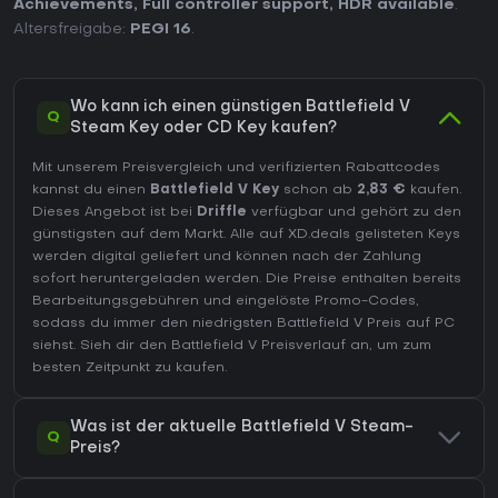
Achievements
,
Full controller support
,
HDR available
.
Altersfreigabe:
PEGI 16
.
Wo kann ich einen günstigen Battlefield V
Q
Steam Key oder CD Key kaufen?
Mit unserem Preisvergleich und verifizierten Rabattcodes
kannst du einen
Battlefield V Key
schon ab
2,83 €
kaufen.
Dieses Angebot ist bei
Driffle
verfügbar und gehört zu den
günstigsten auf dem Markt. Alle auf XD.deals gelisteten Keys
werden digital geliefert und können nach der Zahlung
sofort heruntergeladen werden. Die Preise enthalten bereits
Bearbeitungsgebühren und eingelöste Promo-Codes,
sodass du immer den niedrigsten Battlefield V Preis auf
PC
siehst. Sieh dir den
Battlefield V Preisverlauf
an, um zum
besten Zeitpunkt zu kaufen.
Was ist der aktuelle Battlefield V Steam-
Q
Preis?