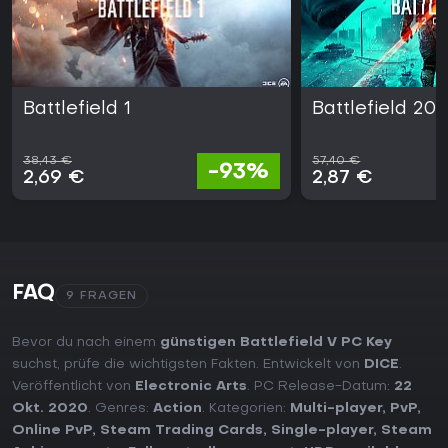
Battlefield 1
Battlefield 20
38,43 €
57,40 €
-93%
2,69 €
2,87 €
FAQ
9 FRAGEN
Bevor du nach einem
günstigen Battlefield V PC Key
suchst, prüfe die wichtigsten Fakten. Entwickelt von
DICE
.
Veröffentlicht von
Electronic Arts
. PC Release-Datum:
22
Okt. 2020
. Genres:
Action
. Kategorien:
Multi-player
,
PvP
,
Online PvP
,
Steam Trading Cards
,
Single-player
,
Steam