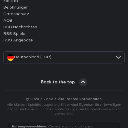
Kontakt
Wie aktiviert man einen Steam CD Key?
Belohnungen
Wie aktiviert man einen Epic Games CD Key?
Datenschutz
AGB
Wie aktiviert man einen GOG CD Key?
RSS Nachrichten
Wie aktiviert man einen Ubisoft Connect CD Key?
RSS Spiele
Wie aktiviert man einen EA App CD Key?
RSS Angebote
Wie aktiviert man einen Battle.net CD Key?
Deutschland (EUR)
Back to the top
© 2026 XD.deals. Alle Rechte vorbehalten.
Alle Marken, Spieltitel, Logos und Bilder sind Eigentum ihrer jeweiligen
Inhaber und werden nur zu Identifizierungs- und Informationszwecken
verwendet.
Haftungsausschluss:
XD.deals ist ein unabhängiger