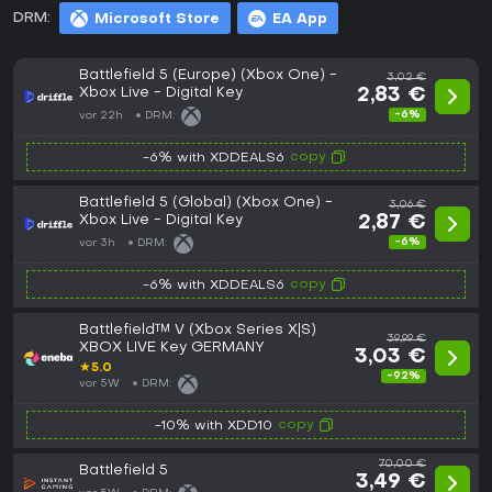
DRM:
Microsoft Store
EA App
Battlefield 5 (Europe) (Xbox One) -
3,02 €
Xbox Live - Digital Key
2,83 €
-6%
vor 22h
DRM:
copy
-6% with XDDEALS6
Battlefield 5 (Global) (Xbox One) -
3,06 €
Xbox Live - Digital Key
2,87 €
-6%
vor 3h
DRM:
copy
-6% with XDDEALS6
Battlefield™ V (Xbox Series X|S)
39,99 €
XBOX LIVE Key GERMANY
3,03 €
★
5.0
-92%
vor 5W
DRM:
copy
-10% with XDD10
70,00 €
Battlefield 5
3,49 €