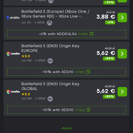
vor 5W
DRM:
-95%
Battlefield 5 (Europe) (Xbox One /
4,13 €
Xbox Series X|S) - Xbox Live -
3,88 €
Digital Key
-6%
vor 3h
DRM:
copy
-6% with XDDEALS6
Battlefield 5 (ENG) Origin Key
49,99 €
EUROPE
5,62 €
★
5.0
-88%
vor 9W
DRM:
copy
-10% with XDD10
Battlefield 5 (ENG) Origin Key
49,99 €
GLOBAL
5,62 €
★
5.0
-88%
vor 9W
DRM:
copy
-10% with XDD10
+Mehr