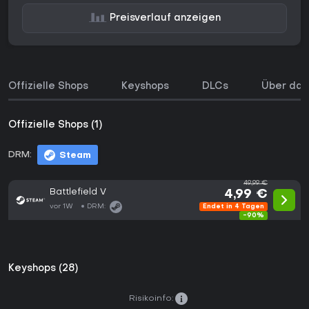
Preisverlauf anzeigen
Offizielle Shops
Keyshops
DLCs
Über das
Offizielle Shops (1)
DRM:
Steam
49,99 €
Battlefield V
4,99 €
vor 1W
DRM:
Endet in 4 Tagen
-90%
Keyshops (28)
Risikoinfo: