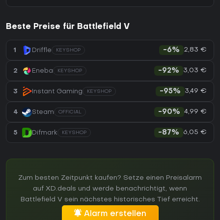
Beste Preise für Battlefield V
2,83 €
1
Driffle
-6%
KEYSHOP
3,03 €
2
Eneba
-92%
KEYSHOP
3,49 €
3
Instant Gaming
-95%
KEYSHOP
4,99 €
4
Steam
-90%
OFFICIAL
6,05 €
5
Difmark
-87%
KEYSHOP
Zum besten Zeitpunkt kaufen? Setze einen Preisalarm
auf XD.deals und werde benachrichtigt, wenn
Battlefield V sein nächstes historisches Tief erreicht.
Alarm erstellen