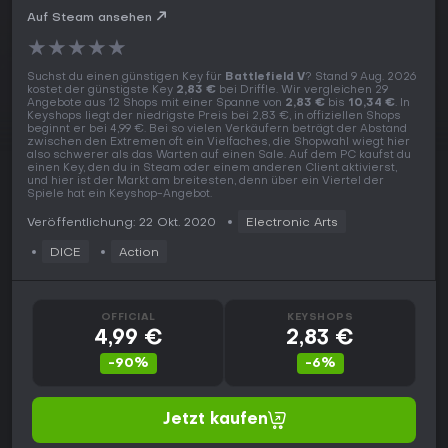
Auf Steam ansehen
★
★
★
★
★
Suchst du einen günstigen Key für
Battlefield V
? Stand 9 Aug. 2026
kostet der günstigste Key
2,83 €
bei Driffle. Wir vergleichen 29
Angebote aus 12 Shops mit einer Spanne von
2,83 €
bis
10,34 €
. In
Keyshops liegt der niedrigste Preis bei 2,83 €, in offiziellen Shops
beginnt er bei 4,99 €. Bei so vielen Verkäufern beträgt der Abstand
zwischen den Extremen oft ein Vielfaches, die Shopwahl wiegt hier
also schwerer als das Warten auf einen Sale. Auf dem PC kaufst du
einen Key, den du in Steam oder einem anderen Client aktivierst,
und hier ist der Markt am breitesten, denn über ein Viertel der
Spiele hat ein Keyshop-Angebot.
Veröffentlichung: 22 Okt. 2020
Electronic Arts
DICE
Action
OFFICIAL
KEYSHOPS
4,99 €
2,83 €
-90%
-6%
Jetzt kaufen