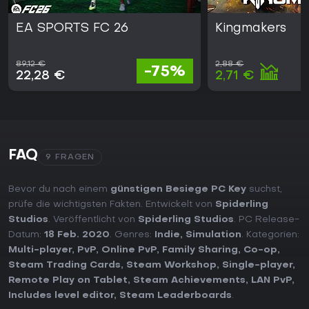
EA SPORTS FC 26
Kingmakers
89,12 €
2,88 €
-75%
22,28 €
2,71 €
FAQ
9 FRAGEN
Bevor du nach einem
günstigen Besiege PC Key
suchst,
prüfe die wichtigsten Fakten. Entwickelt von
Spiderling
Studios
. Veröffentlicht von
Spiderling Studios
. PC Release-
Datum:
18 Feb. 2020
. Genres:
Indie
,
Simulation
. Kategorien:
Multi-player
,
PvP
,
Online PvP
,
Family Sharing
,
Co-op
,
Steam Trading Cards
,
Steam Workshop
,
Single-player
,
Remote Play on Tablet
,
Steam Achievements
,
LAN PvP
,
Includes level editor
,
Steam Leaderboards
.