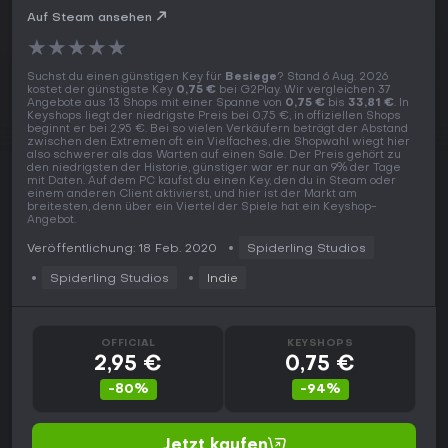
Auf Steam ansehen
★
★
★
★
★
Suchst du einen günstigen Key für
Besiege
? Stand 6 Aug. 2026
kostet der günstigste Key
0,75 €
bei G2Play. Wir vergleichen 37
Angebote aus 13 Shops mit einer Spanne von
0,75 €
bis
33,81 €
. In
Keyshops liegt der niedrigste Preis bei 0,75 €, in offiziellen Shops
beginnt er bei 2,95 €. Bei so vielen Verkäufern beträgt der Abstand
zwischen den Extremen oft ein Vielfaches, die Shopwahl wiegt hier
also schwerer als das Warten auf einen Sale. Der Preis gehört zu
den niedrigsten der Historie, günstiger war er nur an 9% der Tage
mit Daten. Auf dem PC kaufst du einen Key, den du in Steam oder
einem anderen Client aktivierst, und hier ist der Markt am
breitesten, denn über ein Viertel der Spiele hat ein Keyshop-
Angebot.
Veröffentlichung: 18 Feb. 2020
Spiderling Studios
Spiderling Studios
Indie
OFFICIAL
KEYSHOPS
2,95 €
0,75 €
-80%
-94%
Jetzt kaufen