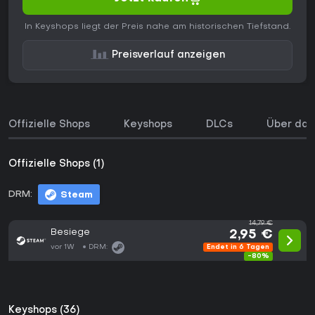
In Keyshops liegt der Preis nahe am historischen Tiefstand.
Preisverlauf anzeigen
Offizielle Shops
Keyshops
DLCs
Über das
Offizielle Shops (1)
DRM:
Steam
14,79 €
Besiege
2,95 €
vor 1W
DRM:
Endet in 6 Tagen
-80%
Keyshops (36)