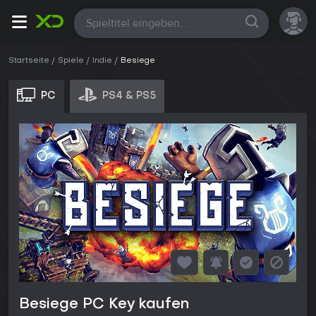
Alle
Startseite
Spiele
Indie
Besiege
PC
PS4 & PS5
Besiege PC Key kaufen