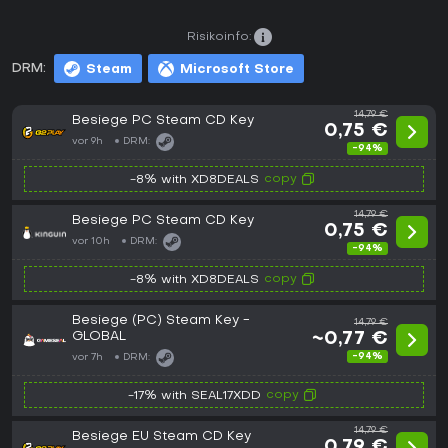
Risikoinfo:
DRM:
Steam
Microsoft Store
14,79 €
Besiege PC Steam CD Key
0,75 €
vor 9h
DRM:
-94%
copy
-8% with XD8DEALS
14,79 €
Besiege PC Steam CD Key
0,75 €
vor 10h
DRM:
-94%
copy
-8% with XD8DEALS
Besiege (PC) Steam Key -
14,79 €
GLOBAL
~0,77 €
-94%
vor 7h
DRM:
copy
-17% with SEAL17XDD
14,79 €
Besiege EU Steam CD Key
0,79 €