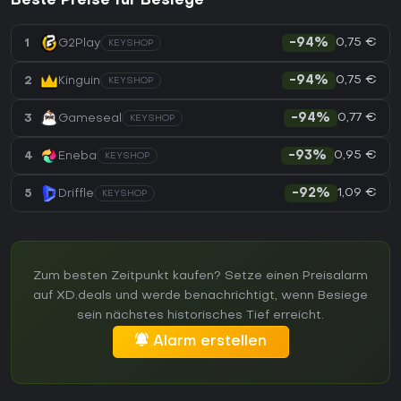
Beste Preise für Besiege
0,75 €
1
G2Play
-94%
KEYSHOP
0,75 €
2
Kinguin
-94%
KEYSHOP
0,77 €
3
Gameseal
-94%
KEYSHOP
0,95 €
4
Eneba
-93%
KEYSHOP
1,09 €
5
Driffle
-92%
KEYSHOP
Zum besten Zeitpunkt kaufen? Setze einen Preisalarm
auf XD.deals und werde benachrichtigt, wenn Besiege
sein nächstes historisches Tief erreicht.
Alarm erstellen