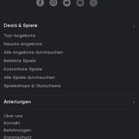
Deals & Spiele
Top-Angebote
Neuste Angebote
Alle Angebote durchsuchen
Beliebte Spiele
Kostenlose Spiele
Alle Spiele durchsuchen
Spieleshops & Gutscheine
Anleitungen
FAQ
Über uns
Anleitungen
Kontakt
Wie aktiviert man einen Steam CD Key?
Belohnungen
Wie aktiviert man einen Epic Games CD Key?
Datenschutz