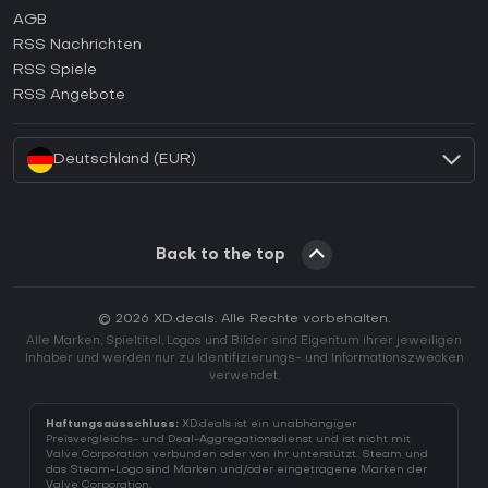
AGB
Wie aktiviert man einen GOG CD Key?
RSS Nachrichten
Wie aktiviert man einen Ubisoft Connect CD Key?
RSS Spiele
Wie aktiviert man einen EA App CD Key?
RSS Angebote
Wie aktiviert man einen Battle.net CD Key?
Deutschland (EUR)
Back to the top
© 2026 XD.deals. Alle Rechte vorbehalten.
Alle Marken, Spieltitel, Logos und Bilder sind Eigentum ihrer jeweiligen
Inhaber und werden nur zu Identifizierungs- und Informationszwecken
verwendet.
Haftungsausschluss:
XD.deals ist ein unabhängiger
Preisvergleichs- und Deal-Aggregationsdienst und ist nicht mit
Valve Corporation verbunden oder von ihr unterstützt. Steam und
das Steam-Logo sind Marken und/oder eingetragene Marken der
Valve Corporation.