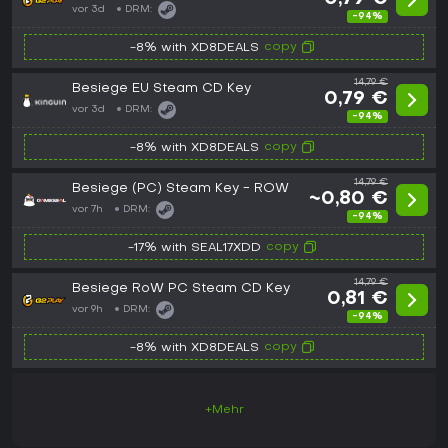
vor 3d
DRM:
-94%
copy
-8% with XD8DEALS
14,79 €
Besiege EU Steam CD Key
0,79 €
vor 3d
DRM:
-94%
copy
-8% with XD8DEALS
14,79 €
Besiege (PC) Steam Key - ROW
~0,80 €
vor 7h
DRM:
-94%
copy
-17% with SEAL17XDD
14,79 €
Besiege RoW PC Steam CD Key
0,81 €
vor 9h
DRM:
-94%
copy
-8% with XD8DEALS
+Mehr