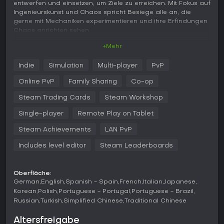
entwerfen und einsetzen, um Ziele zu erreichen. Mit Fokus auf
Ingenieurskunst und Chaos spricht Besiege alle an, die
gerne mit Mechaniken experimentieren und ihre Erfindungen
Chaos anrichten sehen.
+Mehr
Gameplay
Im Kern von Besiege steht ein flexibles Bausystem mit über 70
Indie
Simulation
Multi-player
PvP
Blöcken, aus denen ihr Belagerungsmaschinen wie
Rammböcke oder Ballisten baut. Der Physik-Engine
Online PvP
Family Sharing
Co-op
übernimmt alles von der strukturellen Stabilität bis hin zu
Projektilbahnen - jede Konstruktion wird so zum Test eurer
Steam Trading Cards
Steam Workshop
Designfähigkeiten und Stabilität. Ihr beginnt mit einfachen
Single-player
Remote Play on Tablet
Teilen wie Holzblöcken und Rädern, experimentiert dann mit
Federn, Kolben und Sprengstoff, um Maschinen zu schaffen,
Steam Achievements
LAN PvP
die fahren, fliegen oder Ziele zerstören. Die
Herausforderungen fordern oft Anpassungen an Gelände
Includes level editor
Steam Leaderboards
oder Gegnerkonstellationen, und Misserfolge enden in
spektakulären Einstürzen, die zum Weitertüfteln motivieren.
So entsteht ein Zyklus aus Planen, Testen und Verfeinern, der
Oberfläche:
auf realistischen Simulationen von Gewicht, Balance und
German
English
Spanish - Spain
French
Italian
Japanese
Kräften basiert.
Korean
Polish
Portuguese - Portugal
Portuguese - Brazil
Russian
Turkish
Simplified Chinese
Traditional Chinese
Die Mechaniken setzen auf Zerstörung und Problemlösung
ohne starre Vorgaben und erlauben kreative Lösungen wie
Altersfreigabe
fliegende Apparate oder automatisierte Waffen. Präzise