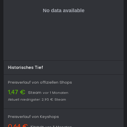
perfekt für Solo-Tüftler oder Gruppen auf der Suche nach
chaotischen Multiplayer-Sessions, weniger für Fans
strukturierter Geschichten statt offener Experimente.
Historisches Tief
Preisverlauf von offiziellen Shops
1,47 €
Steam
vor 1 Monaten
Aktuell niedrigster:
2,95 €
Steam
Preisverlauf von Keyshops