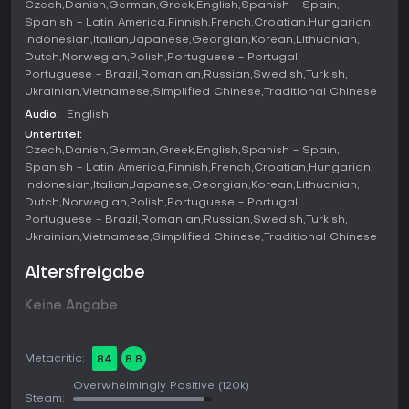
Czech
Danish
German
Greek
English
Spanish - Spain
Spielmodi
Spanish - Latin America
Finnish
French
Croatian
Hungarian
Indonesian
Italian
Japanese
Georgian
Korean
Lithuanian
Der Hauptmodus ist die Singleplayer-Kampagne, die über 19
Kapitel verläuft und dich gegen eine Alien-Invasion sowie
Dutch
Norwegian
Polish
Portuguese - Portugal
militärische Kräfte in der Black Mesa-Anlage stellt. Dieser
Portuguese - Brazil
Romanian
Russian
Swedish
Turkish
Modus enthält erweiterte Abschnitte, darunter überarbeitete
Ukrainian
Vietnamese
Simplified Chinese
Traditional Chinese
Xen-Level mit interdimensionalen Sprüngen und
Audio:
English
einzigartigen Gegnertypen.
Untertitel:
Czech
Danish
German
Greek
English
Spanish - Spain
Im Multiplayer gibt es Deathmatch-ähnliches Spiel auf 10
Spanish - Latin America
Finnish
French
Croatian
Hungarian
Half-Life-inspirierten Maps wie Bounce, Gasworks,
Indonesian
Italian
Japanese
Georgian
Korean
Lithuanian
Stalkyard, Undertow und Crossfire. Hier liefern Spieler
Dutch
Norwegian
Polish
Portuguese - Portugal
schnelle Frag-Matches mit Freunden oder anderen Online-
Gegnern. Zudem ermöglicht der Workshop-Modus das
Portuguese - Brazil
Romanian
Russian
Swedish
Turkish
Erstellen und Teilen eigener Mods, Modelle und Maps mit
Ukrainian
Vietnamese
Simplified Chinese
Traditional Chinese
Community-Tools.
Altersfreigabe
Updates and Current State
Keine Angabe
Black Mesa hat mit Update 1.5 seine Definitive Edition
erreicht, die Grafik, Gameplay und die gesamte Kampagne
nach Jahren der Entwicklung verfeinert hat. Stand 2026
genießt das Spiel anhaltende Community-Unterstützung
Metacritic:
84
8.8
durch Mods, einschließlich neuerer Verbesserungen wie
Overwhelmingly Positive
(120k)
optimierter KI in Fan-Projekten wie Black Mesa: Military. Es
Steam:
erhält durchgängig sehr positive Bewertungen, ohne