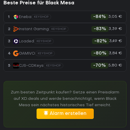
Beste Preise für Black Mesa
3,05 €
1
Eneba
-84%
KEYSHOP
3,39 €
2
Instant Gaming
-83%
KEYSHOP
3,49 €
3
Loaded
-82%
KEYSHOP
3,84 €
4
GAMIVO
-80%
KEYSHOP
5,80 €
5
CJS-CDKeys
-70%
KEYSHOP
Zum besten Zeitpunkt kaufen? Setze einen Preisalarm
auf XD.deals und werde benachrichtigt, wenn Black
Mesa sein nächstes historisches Tief erreicht.
Alarm erstellen