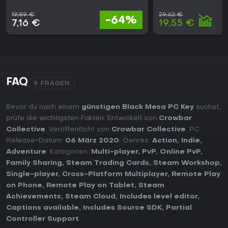
19,89 €
29,62 €
-64%
7,16 €
19,55 €
FAQ
9 FRAGEN
Bevor du nach einem
günstigen Black Mesa PC Key
suchst,
prüfe die wichtigsten Fakten. Entwickelt von
Crowbar
Collective
. Veröffentlicht von
Crowbar Collective
. PC
Release-Datum:
06 März 2020
. Genres:
Action
,
Indie
,
Adventure
. Kategorien:
Multi-player
,
PvP
,
Online PvP
,
Family Sharing
,
Steam Trading Cards
,
Steam Workshop
,
Single-player
,
Cross-Platform Multiplayer
,
Remote Play
on Phone
,
Remote Play on Tablet
,
Steam
Achievements
,
Steam Cloud
,
Includes level editor
,
Captions available
,
Includes Source SDK
,
Partial
Controller Support
.