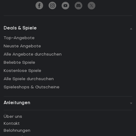
Deals & Spiele
Top-Angebote
Neuste Angebote
Alle Angebote durchsuchen
Beliebte Spiele
Kostenlose Spiele
Alle Spiele durchsuchen
Spieleshops & Gutscheine
Anleitungen
FAQ
Über uns
Anleitungen
Kontakt
Wie aktiviert man einen Steam CD Key?
Belohnungen