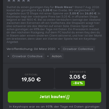
★
★
★
★
★
Suchst du einen günstigen Key für
Black Mesa
? Stand 7 Aug. 2026
kostet der günstigste Key
3,05 €
bei Eneba. Wir vergleichen 32
Angebote aus 13 Shops mit einer Spanne von
3,05 €
bis
26,80 €
. In
Keyshops liegt der niedrigste Preis bei 3,05 €, in offiziellen Shops
beginnt er bei 19,50 €. Bei so vielen Verkäufern beträgt der Abstand
zwischen den Extremen oft ein Vielfaches, die Shopwahl wiegt hier
also schwerer als das Warten auf einen Sale. Dieses Spiel war
schon günstiger, an 93% der Tage mit Daten. Ein Preisalarm meldet
dir den nächsten Rückgang. Auf dem PC kaufst du einen Key, den du
in Steam oder einem anderen Client aktivierst, und hier ist der Markt
am breitesten, denn über ein Viertel der Spiele hat ein Keyshop-
Angebot.
Veröffentlichung: 06 März 2020
Crowbar Collective
Crowbar Collective
Action
KEYSHOPS
OFFICIAL
3,05 €
19,50 €
-84%
Jetzt kaufen
In Keyshops war es an 93% der Tage mit Daten günstiger.