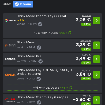
DRM:
Steam
Black Mesa Steam Key GLOBAL
19,50 €
3,05 €
★
5.0
vor 2W
DRM:
-84%
copy
-10% with XDD10
20,00 €
Black Mesa
3,39 €
vor 4d
DRM:
-83%
19,50 €
Black Mesa PC
3,49 €
vor 17W
DRM:
-82%
Black Mesa EN/DE/FR/NO/RU/ES/FI
19,50 €
Global (Steam)
3,84 €
-80%
vor 6d
DRM:
copy
-9% with XDDeals
19,54 €
Black Mesa Steam Key (Europe)
~5,80 €
vor 2d
DRM:
-70%