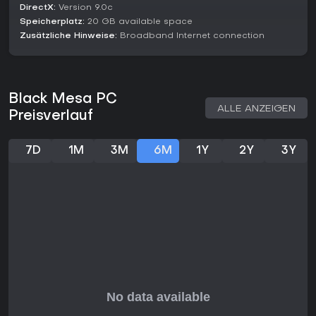
DirectX:
Version 9.0c
Speicherplatz:
20 GB available space
Zusätzliche Hinweise:
Broadband Internet connection
Black Mesa PC
ALLE ANZEIGEN
Preisverlauf
7D
1M
3M
6M
1Y
2Y
3Y