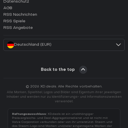
Wie aktiviert man einen Epic Games CD Key?
Datenschutz
AGB
Wie aktiviert man einen GOG CD Key?
RSS Nachrichten
Wie aktiviert man einen Ubisoft Connect CD Key?
RSS Spiele
Wie aktiviert man einen EA App CD Key?
RSS Angebote
Wie aktiviert man einen Battle.net CD Key?
Deutschland (EUR)
Back to the top
© 2026 XD.deals. Alle Rechte vorbehalten.
Alle Marken, Spieltitel, Logos und Bilder sind Eigentum ihrer jeweiligen
Inhaber und werden nur zu Identifizierungs- und Informationszwecken
verwendet.
Haftungsausschluss:
XD.deals ist ein unabhängiger
Preisvergleichs- und Deal-Aggregationsdienst und ist nicht mit
Valve Corporation verbunden oder von ihr unterstützt. Steam und
das Steam-Logo sind Marken und/oder eingetragene Marken der