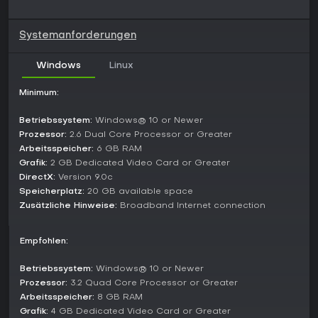
laufende Seasons, aber mit stetiger Workshop-Aktivität, die
den Content frisch hält.
Systemanforderungen
Lohnt es sich?
Windows
Linux
Mit 94 % positiven Bewertungen aus über 68.000 Steam-
Rezensionen und kürzlich 92 % positiv wird Black Mesa für
seine treue, aber modernisierte Umsetzung der Half-Life-
Minimum:
Mechaniken gefeiert. Spieler loben den mitreißenden Kampf
und die Story, wenngleich einige das Tempo im Vergleich zu
Betriebssystem:
Windows® 10 or Newer
neueren Titeln als etwas veraltet empfinden. Wer
Prozessor:
2.6 Dual Core Processor or Greater
storybetonte FPS mit Rätseln und klassischem Schießen mag,
Arbeitsspeicher:
6 GB RAM
findet hier eine starke Wahl - besonders für Serien-Neulinge
Grafik:
2 GB Dedicated Video Card or Greater
oder Fans auf der Suche nach einem frischen Durchgang.
DirectX:
Version 9.0c
Es ist für PC verfügbar, mit vollem Controller-Support und
Speicherplatz:
20 GB available space
mehrsprachigen Untertiteln für ein breites Publikum.
Zusätzliche Hinweise:
Broadband Internet connection
Empfohlen:
Betriebssystem:
Windows® 10 or Newer
Prozessor:
3.2 Quad Core Processor or Greater
Arbeitsspeicher:
8 GB RAM
Grafik:
4 GB Dedicated Video Card or Greater