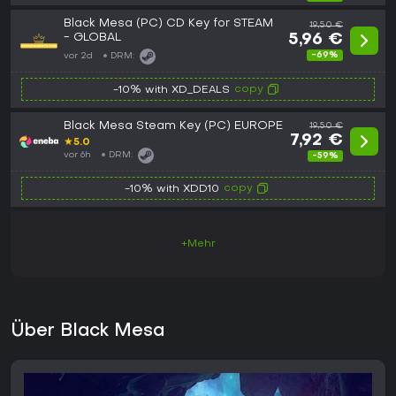
Black Mesa (PC) CD Key for STEAM
19,50 €
- GLOBAL
5,96 €
-69%
vor 2d
DRM:
copy
-10% with XD_DEALS
Black Mesa Steam Key (PC) EUROPE
19,50 €
7,92 €
★
5.0
vor 6h
DRM:
-59%
copy
-10% with XDD10
+Mehr
Über Black Mesa