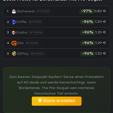
0,82 €
1
Gameseal
-97%
KEYSHOP
1,20 €
2
Driffle
-96%
KEYSHOP
1,25 €
3
Eneba
-96%
KEYSHOP
1,29 €
4
G2A
-96%
KEYSHOP
1,32 €
5
G2Play
-96%
KEYSHOP
Zum besten Zeitpunkt kaufen? Setze einen Preisalarm
auf XD.deals und werde benachrichtigt, wenn
Borderlands: The Pre-Sequel sein nächstes
historisches Tief erreicht.
Alarm erstellen