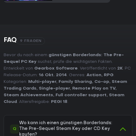
FAQ
9 FRAGEN
Bevor du nach einem
günstigen Borderlands: The Pre-
Sequel PC Key
suchst, prüfe die wichtigsten Fakten.
Entwickelt von
Gearbox Software
. Veröffentlicht von
2K
. PC
Release-Datum:
16 Okt. 2014
. Genres:
Action
,
RPG
.
Kategorien:
Multi-player
,
Family Sharing
,
Co-op
,
Steam
Trading Cards
,
Single-player
,
Remote Play on TV
,
Steam Achievements
,
Full controller support
,
Steam
Cloud
. Altersfreigabe:
PEGI 18
.
Wo kann ich einen günstigen Borderlands:
Q
The Pre-Sequel Steam Key oder CD Key
kaufen?