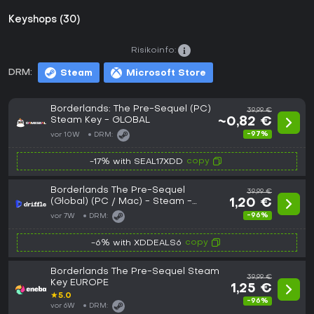
Keyshops (30)
Risikoinfo:
DRM:
Steam
Microsoft Store
Borderlands: The Pre-Sequel (PC)
39,99 €
Steam Key - GLOBAL
~0,82 €
-97%
vor 10W
DRM:
copy
-17% with SEAL17XDD
Borderlands The Pre-Sequel
39,99 €
(Global) (PC / Mac) - Steam -
1,20 €
Digital Key
-96%
vor 7W
DRM:
copy
-6% with XDDEALS6
Borderlands The Pre-Sequel Steam
39,99 €
Key EUROPE
1,25 €
★
5.0
-96%
vor 6W
DRM: