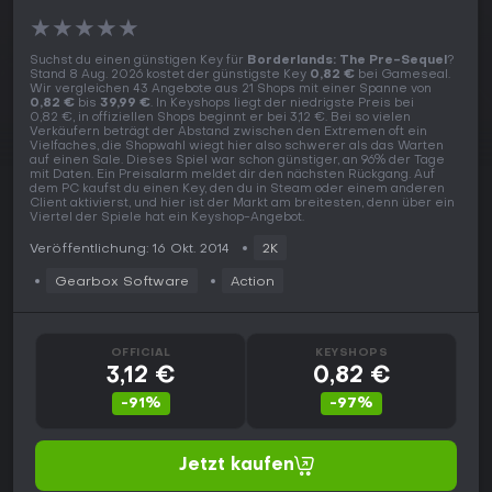
★
★
★
★
★
Suchst du einen günstigen Key für
Borderlands: The Pre-Sequel
?
Stand 8 Aug. 2026 kostet der günstigste Key
0,82 €
bei Gameseal.
Wir vergleichen 43 Angebote aus 21 Shops mit einer Spanne von
0,82 €
bis
39,99 €
. In Keyshops liegt der niedrigste Preis bei
0,82 €, in offiziellen Shops beginnt er bei 3,12 €. Bei so vielen
Verkäufern beträgt der Abstand zwischen den Extremen oft ein
Vielfaches, die Shopwahl wiegt hier also schwerer als das Warten
auf einen Sale. Dieses Spiel war schon günstiger, an 96% der Tage
mit Daten. Ein Preisalarm meldet dir den nächsten Rückgang. Auf
dem PC kaufst du einen Key, den du in Steam oder einem anderen
Client aktivierst, und hier ist der Markt am breitesten, denn über ein
Viertel der Spiele hat ein Keyshop-Angebot.
Veröffentlichung: 16 Okt. 2014
2K
Gearbox Software
Action
OFFICIAL
KEYSHOPS
3,12 €
0,82 €
-91%
-97%
Jetzt kaufen