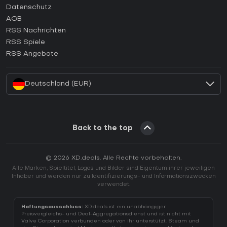
Wie aktiviert man einen Epic Games CD Key?
Datenschutz
AGB
Wie aktiviert man einen GOG CD Key?
RSS Nachrichten
Wie aktiviert man einen Ubisoft Connect CD Key?
RSS Spiele
Wie aktiviert man einen EA App CD Key?
RSS Angebote
Wie aktiviert man einen Battle.net CD Key?
Deutschland (EUR)
Back to the top
© 2026 XD.deals. Alle Rechte vorbehalten.
Alle Marken, Spieltitel, Logos und Bilder sind Eigentum ihrer jeweiligen
Inhaber und werden nur zu Identifizierungs- und Informationszwecken
verwendet.
Haftungsausschluss:
XD.deals ist ein unabhängiger
Preisvergleichs- und Deal-Aggregationsdienst und ist nicht mit
Valve Corporation verbunden oder von ihr unterstützt. Steam und