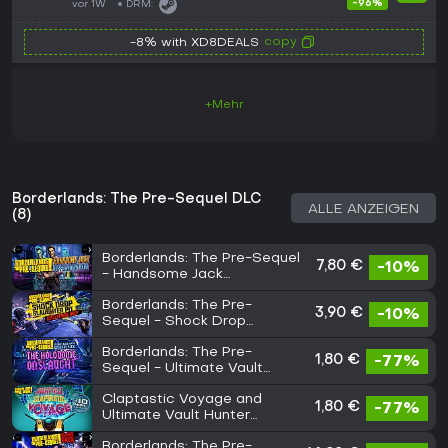
-96%
vor 1W
DRM:
copy
-8% with XD8DEALS
+Mehr
Borderlands: The Pre-Sequel DLC
ALLE ANZEIGEN
(8)
Borderlands: The Pre-Sequel
7,80 €
-10%
- Handsome Jack
Doppelganger Pack
Borderlands: The Pre-
3,90 €
-10%
Sequel - Shock Drop
Slaughter Pit
Borderlands: The Pre-
1,80 €
-77%
Sequel - Ultimate Vault
Hunter Upgrade Pack: The
Claptastic Voyage and
Holodome Onslaught
1,80 €
-77%
Ultimate Vault Hunter
Upgrade Pack 2
Borderlands: The Pre-