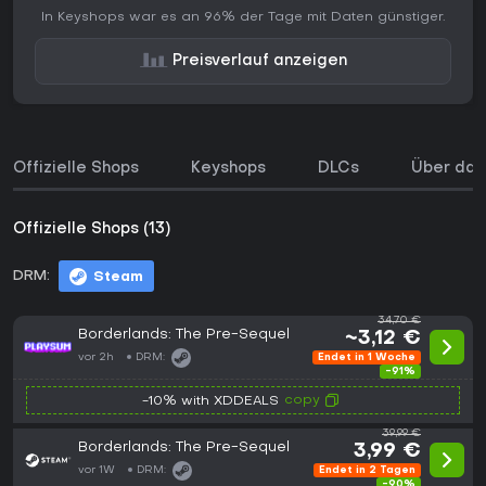
In Keyshops war es an 96% der Tage mit Daten günstiger.
Preisverlauf anzeigen
Offizielle Shops
Keyshops
DLCs
Über das
Offizielle Shops (13)
DRM:
Steam
34,70 €
Borderlands: The Pre-Sequel
~3,12 €
vor 2h
DRM:
Endet in 1 Woche
-91%
copy
-10% with XDDEALS
39,99 €
Borderlands: The Pre-Sequel
3,99 €
vor 1W
DRM:
Endet in 2 Tagen
-90%