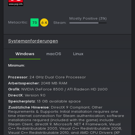
kommt hinzu, da ihr O2-Kits pflegen müsst, um außerhalb der
Domes zu überleben - diese versorgen zudem Jetpack-
Boosts. Kämpfe gegen neue Feindtypen wie raumtaugliche
Scavs und lunare Kreaturen erfordern Anpassung an die
Mostly Positive
(31k)
Umwelt, etwa durch Low-Gravity-Dodges oder
Metacritic:
75
6.4
Steam:
Flankierungen.
Spielmodi
Systemanforderungen
Das Spiel dreht sich um die Hauptstory, die solo oder im
Koop-Multiplayer mit bis zu vier Spielern durchgespielt
Windows
macOS
Linux
werden kann. Im Co-op können Freunde jederzeit beitreten,
wobei Schwierigkeit und Loot-Drops skaliert werden. Es gibt
Minimum:
keine reinen PvP-Modi; stattdessen steht das Zusammenspiel
für Story-Missionen und Sidequests im Vordergrund.
Prozessor:
2.4 GHz Dual Core Processor
Außerhalb der Kampagne bieten Challenge-Modi wie Arena-
Arbeitsspeicher:
2048 MB RAM
Kämpfe oder Zeit-Challenges spezifische Fähigkeiten auf die
Grafik:
NVIDIA GeForce 8500 / ATI Radeon HD 2600
Probe und locken mit Extra-Belohnungen. Post-Game-Inhalte
DirectX:
Version 9.0
umfassen einen höheren Schwierigkeitsgrad für mehr
Speicherplatz:
13 GB available space
Replayability.
Zusätzliche Hinweise:
DirectX 9 Compliant; Other
Requirements & Supports: Initial installation requires one
Story and Setting
time internet connection for Steam authentication; software
installations required (included with the game) include
Die Handlung spielt zwischen dem Original-Borderlands und
Steam Client, directX 9, Microsoft .NET 4 Framework, Visual
der Fortsetzung und zeigt Handsome Jacks Wandel vom
C++ Redistributable 2005, Visual C++ Redistributable 2008,
Visual C++ Redistributable 2010, and AMD CPU Drivers (XP
Programmierer zum Tyrannen. Als eine seiner anheuerten