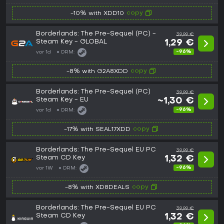
copy
-10% with XDD10
Borderlands: The Pre-Sequel (PC) -
39,99 €
Steam Key - GLOBAL
1,29 €
-96%
vor 1d
DRM:
copy
-8% with G2A8XDD
Borderlands: The Pre-Sequel (PC)
39,99 €
Steam Key - EU
~1,30 €
-96%
vor 1d
DRM:
copy
-17% with SEAL17XDD
Borderlands: The Pre-Sequel EU PC
39,99 €
Steam CD Key
1,32 €
-96%
vor 1W
DRM:
copy
-8% with XD8DEALS
Borderlands: The Pre-Sequel EU PC
39,99 €
Steam CD Key
1,32 €