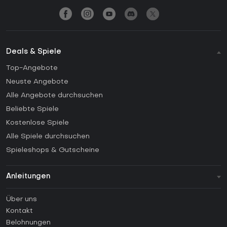
Deals & Spiele
Top-Angebote
Neuste Angebote
Alle Angebote durchsuchen
Beliebte Spiele
Kostenlose Spiele
Alle Spiele durchsuchen
Spieleshops & Gutscheine
Anleitungen
FAQ
Über uns
Anleitungen
Kontakt
Wie aktiviert man einen Steam CD Key?
Belohnungen