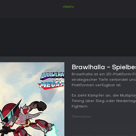
+Mehr
Brawlhalla - Spielb
Brawlhalla ist ein 2D-Plattform
strategischer Tiefe verbindet un
Plattformen verfügbar ist.
Es zieht Kämpfer an, die Multipl
Timing über Sieg oder Niederlag
Fightern.
Gameplay
Im Kern von Brawlhalla geht es 
Map-Grenzen zu katapultieren.