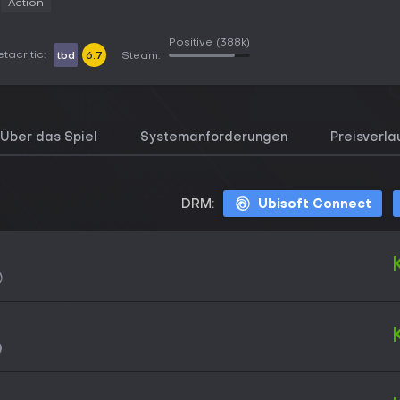
Action
Positive
(388k)
tacritic:
tbd
6.7
Steam:
Über das Spiel
Systemanforderungen
Preisverla
DRM:
Ubisoft Connect