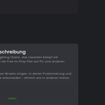
eschreibung
-Fighting-Game, das rasanten Kampf mit
d als Free-to-Play-Titel auf PC und anderen
ayer-Brawls mögen, in denen Positionierung und
e entscheiden - ähnlich wie in anderen Arena-
darum, Gegner aus den Blastzones jenseits der
+Mehr