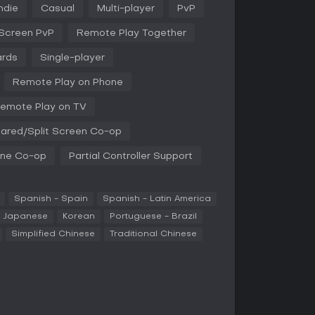
Indie
Casual
Multi-player
PvP
ndert die Farbe um das Charakter-Icon von weiß
ockback verstärkt und es leichter macht, Feinde
 Screen PvP
Remote Play Together
ards
Single-player
ngth, Dexterity, Defense und Speed, die Spieler
e anpassen können.
Remote Play on Phone
wie Blasters für Fernangriffe oder Katars für
emote Play on TV
end zwei Waffen und einzigartige Signature-
ared/Split Screen Co-op
ls fallen zufällig, sorgen für
ine Co-op
Partial Controller Support
 sie aufnehmen oder Waffen werfen können, um
t mit schnellen Dashes, mehreren Sprüngen,
Spanish - Spain
Spanish - Latin America
ative Recoveries und Off-Stage-Jagd.
Japanese
Korean
Portuguese - Brazil
Simplified Chinese
Traditional Chinese
für unterschiedliche Gruppengrößen und
in einem Punkte-Knockout gegeneinander, belohnt