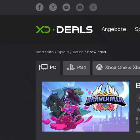
Angebote
S
Startseite
Spiele
Action
Brawlhalla
PC
PS4
Xbox One & Xb
B
Br
0
Ve