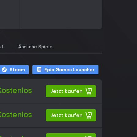
uf
Ähnliche Spiele
Steam
Epic Games Launcher
Kostenlos
Jetzt kaufen
Kostenlos
Jetzt kaufen