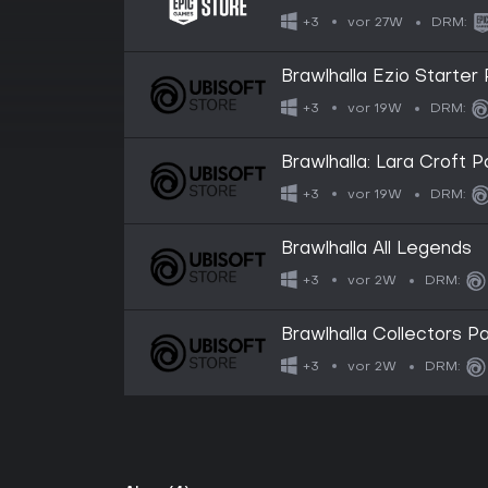
vor 27W
+3
DRM:
Brawlhalla Ezio Starter
vor 19W
+3
DRM:
Brawlhalla: Lara Croft 
vor 19W
+3
DRM:
Brawlhalla All Legends
vor 2W
+3
DRM:
Brawlhalla Collectors P
vor 2W
+3
DRM: