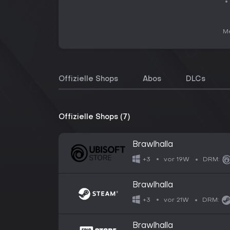
Me
Offizielle Shops
Abos
DLCs
Offizielle Shops (7)
Brawlhalla
vor 19W
+3
DRM:
Brawlhalla
vor 21W
+3
DRM:
Brawlhalla