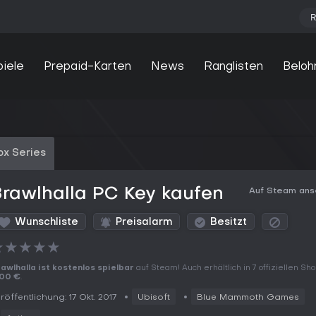
R
piele
Prepaid-Karten
News
Ranglisten
Beloh
ox Series
rawlhalla PC Key kaufen
Auf Steam an
Wunschliste
Preisalarm
Besitzt
★
★
★
★
★
awlhalla ist kostenlos spielbar
auf Steam! Auch erhältlich in 7 offiziellen Sh
,00 €
.
röffentlichung: 17 Okt. 2017
Ubisoft
Blue Mammoth Games