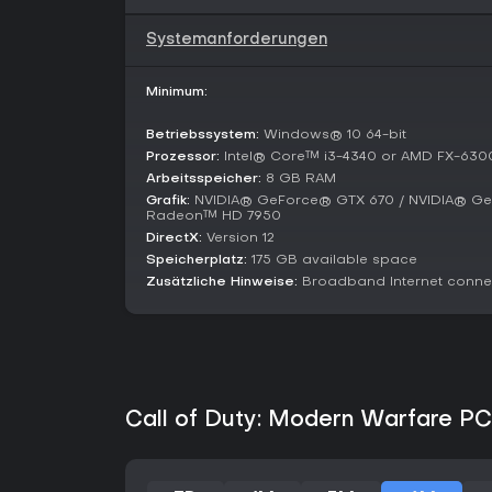
Systemanforderungen
Minimum:
Betriebssystem:
Windows® 10 64-bit
Prozessor:
Intel® Core™ i3-4340 or AMD FX-630
Arbeitsspeicher:
8 GB RAM
Grafik:
NVIDIA® GeForce® GTX 670 / NVIDIA® Ge
Radeon™ HD 7950
DirectX:
Version 12
Speicherplatz:
175 GB available space
Zusätzliche Hinweise:
Broadband Internet conne
Call of Duty: Modern Warfare PC