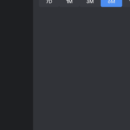
7D
1M
3M
6M