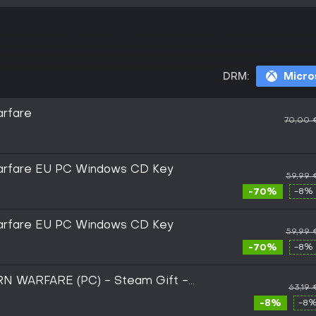
DRM:
Micro
arfare
70,00 
Warfare EU PC Windows CD Key
59,99 
-70%
-8% 
Warfare EU PC Windows CD Key
59,99 
-70%
-8% 
N WARFARE (PC) - Steam Gift -
63,19 
-8%
-8%