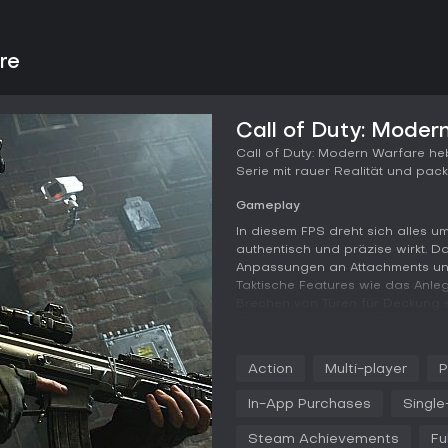
re
Call of Duty: Moder
Call of Duty: Modern Warfare heb
Serie mit rauer Realität und pac
Gameplay
In diesem FPS dreht sich alles 
authentisch und präzise wirkt.
Anpassungen an Attachments und
Taktische Features wie das Anle
Brechen von Türen für Deckung s
Sprints, belohnt eure Erfolge mit
mit Reflexen auf Maps für Nahk
Action
Multi-player
P
Operatoren aus Fraktionen wie Co
Fähigkeiten und Looks, die Tea
In-App Purchases
Single
basiert auf dem Eliminieren von
von Missionen - unterstützt von 
Steam Achievements
Fu
maximale Immersion aufpeppt.