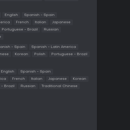
English
Spanish - Spain
te Auswahl an kompetitiven Modi: Team Deathmatch
Kämpfen um Kontrollpunkte, Search and Destroy
merica
French
Italian
Japanese
von Bomben sowie Headquarters, bei dem ein
Portuguese - Brazil
Russian
erden muss. Hardpoint dreht sich um sich
e
med um das Einsammeln von Tags von besiegten
anish - Spain
Spanish - Latin America
mit 2v2-Runden und zufälligen Loadouts, Ground
nese
Korean
Polish
Portuguese - Brazil
elen Spielern oder Cyber Attack, bei dem Teams
ieren müssen. Die Singleplayer-Kampagne bietet
eit, Special Ops kooperative Herausforderungen
English
Spanish - Spain
-Royale-Modus Warzone integriert riesige Maps
rica
French
Italian
Japanese
Korean
- Brazil
Russian
Traditional Chinese
en starken Revival, mit Steam-Spitzen über
 Dieser Boom kommt durch Sales und Frust über
ehren zum 2019er-Release zurück. Server laufen
gsloses Matchmaking über Plattformen.
lität und Balance, halten den Titel frisch durch
y bleibt aktiv mit Custom Matches und Events,