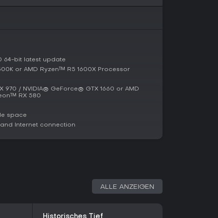
ich weiter an neue Strategien anpassen.
n hier voll auf ihre Kosten dank feiner
cher Modi für Solo- oder Teamplay. Der
euere Titel und verspricht zuverlässige
tisches Schießen und objective-basierte Matches
64-bit latest update
ion - mit aktiven Lobbies und freiem Warzone-
500K or AMD Ryzen™ R5 1600X Processor
ampagne mit ihrer Storytiefe, Veteranen die
 970 / NVIDIA® GeForce® GTX 1660 or AMD
eon™ RX 580
le space
nd Internet connection
ALLE ANZEIGEN
Historisches Tief