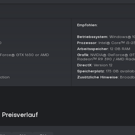
Operatoren und Waffen lassen s
Lohnt es sich?
Fans taktischer FPS-Action komme
Empfohlen:
Mechaniken und abwechslungsrei
jüngste Spieleranstieg überholt n
Multiplayer-Sessions. Wer realis
Betriebssystem:
Windows® 10 
mag, findet hier eine starke Opt
0
Prozessor:
Intel® Core™ i5-2
Zugang. Neulinge schätzen die K
Arbeitsspeicher:
12 GB RAM
lebendige Community.
Force® GTX 1650 or AMD
Grafik:
NVIDIA® GeForce® GTX
Radeon™ R9 390 / AMD Rad
DirectX:
Version 12
Speicherplatz:
175 GB availab
ction
Zusätzliche Hinweise:
Broadba
 Preisverlauf