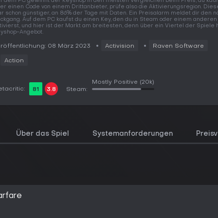
f dem PC gewinnt der Keyshop in den meisten Vergleichen beim Preis, du kauf
er einen Code von einem Drittanbieter, prüfe also die Aktivierungsregion. Dies
r schon günstiger, an 86% der Tage mit Daten. Ein Preisalarm meldet dir den 
ckgang. Auf dem PC kaufst du einen Key, den du in Steam oder einem anderen 
tivierst, und hier ist der Markt am breitesten, denn über ein Viertel der Spiele 
yshop-Angebot.
röffentlichung: 08 März 2023
Activision
Raven Software
Action
Mostly Positive
(20k)
tacritic:
81
3.8
Steam:
Über das Spiel
Systemanforderungen
Preisv
arfare