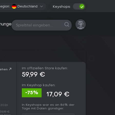
egion:
Deutschland
Keyshops:
Alle Plattformen
nungen
Im offiziellen Store kaufen:
sehen
59,99 €
Im Keyshop kaufen:
-75%
17,09 €
In Keyshops war es an 86% der
. 2026
Tage mit Daten günstiger.
59,99 €.