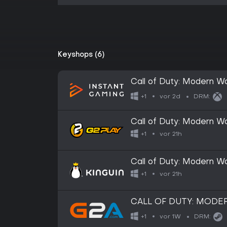
Keyshops (6)
Call of Duty: Modern W
vor 2d
+1
DRM:
Call of Duty: Modern 
vor 21h
+1
Call of Duty: Modern 
vor 21h
+1
CALL OF DUTY: MODER
EUROPE
vor 1W
+1
DRM: