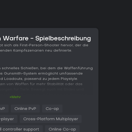
n Warfare - Spielbeschreibung
t sich als First-Person-Shooter hervor, der die
kenden Kampfszenarien neu definierte.
um schnelles Schießen, bei dem die Waffenführung
 Das Gunsmith-System ermöglicht umfassende
 Loadouts, passend zu jedem Playstyle.
gen von Waffen für mehr Stabilität oder das
orgen für Tiefe. Bewegt euch mit Slides und
 mächtigen Killstreaks und kombiniert Strategie
+Mehr
ämpfe oder große Schlachten.
vP
Online PvP
Co-op
alition und Allegiance bieten einzigartige
m-Zusammensetzungen variieren. Der Kernloop
-player
Cross-Platform Multiplayer
 Gegnern, Erfassen von Zielen oder Absolvieren
einer neuen Engine, die Grafik und Sound für
ll controller support
Online Co-op