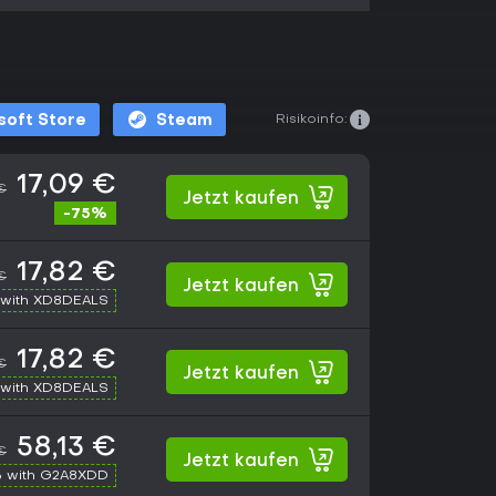
Risikoinfo:
soft Store
Steam
17,09 €
€
Jetzt kaufen
-75%
17,82 €
€
Jetzt kaufen
with XD8DEALS
17,82 €
€
Jetzt kaufen
with XD8DEALS
58,13 €
€
Jetzt kaufen
 with G2A8XDD