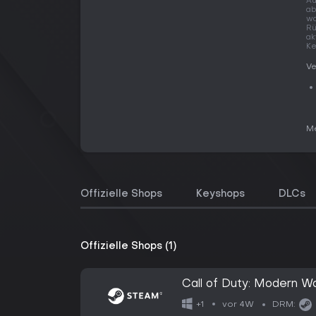
Au
ab
wa
Rü
ak
Ke
Ve
Me
Offizielle Shops
Keyshops
DLCs
Offizielle Shops (1)
Call of Duty: Modern W
vor 4W
+1
DRM: