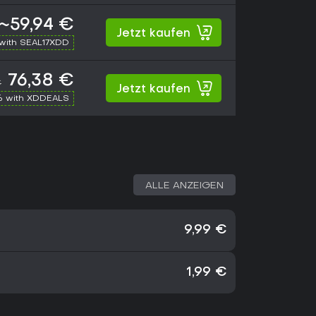
~59,94 €
Jetzt kaufen
with SEAL17XDD
76,38 €
€
Jetzt kaufen
% with XDDEALS
ALLE ANZEIGEN
9,99 €
1,99 €