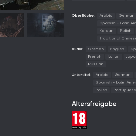
Spielmodi
Oberfläche:
Arabic
German
Im Multiplayer wartet eine brei
für reine Kills, Domination mit 
Spanish - Latin A
zum Pflanzen oder Entschärfen 
Korean
Polish
rotierender Standort gehalten w
Traditional Chines
verändernde Zonen, Kill Confir
Feinden.
Audio:
German
English
Sp
Weitere Varianten wie Gunfight 
French
Italian
Japa
War für große Schlachten mit vi
Russian
ein EMP-Gerät bergen und platz
storygetriebene Missionen weltw
Untertitel:
Arabic
German
gegen KI. Der kostenlose Battle
für Survival und Extraktion.
Spanish - Latin Ame
Polish
Portuguese 
Current State and Community
Anfang 2026 erlebt das Spiel ein
Altersfreigabe
61.000 gleichzeitigen Spielern.
neuere Teile der Serie - viele k
stabil mit Cross-Play für reibun
Aktuelle Patches verbessern Stabi
laufenden Support. Die Communit