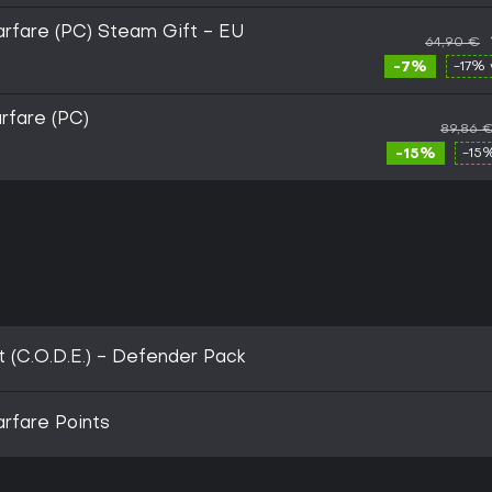
arfare (PC) Steam Gift - EU
64,90 €
-7%
-17% 
rfare (PC)
89,86 
-15%
-15
 (C.O.D.E.) - Defender Pack
arfare Points