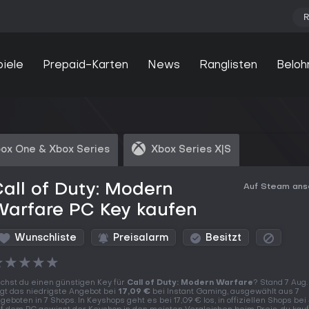
R
piele
Prepaid-Karten
News
Ranglisten
Beloh
ox One & Xbox Series
Xbox Series X|S
all of Duty: Modern
Auf Steam an
Warfare PC Key kaufen
Wunschliste
Preisalarm
Besitzt
★
★
★
★
★
chst du einen günstigen Key für
Call of Duty: Modern Warfare
? Stand 7 Aug
egt das niedrigste Angebot bei
17,09 €
bei Instant Gaming, ausgewählt aus 7
geboten in 7 Shops. In Keyshops geht es bei 17,09 € los, in offiziellen Shops bei 