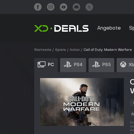
Angebote
S
Startseite
Spiele
Action
Call of Duty: Modern Warfare
PC
PS4
PS5
Xb
C
Su
li
An