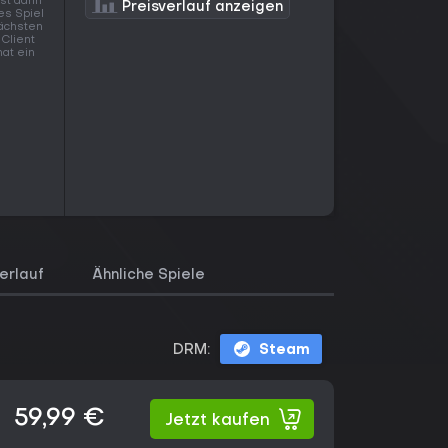
st dann
Preisverlauf anzeigen
es Spiel
nächsten
Client
hat ein
erlauf
Ähnliche Spiele
DRM:
Steam
59,99 €
Jetzt kaufen