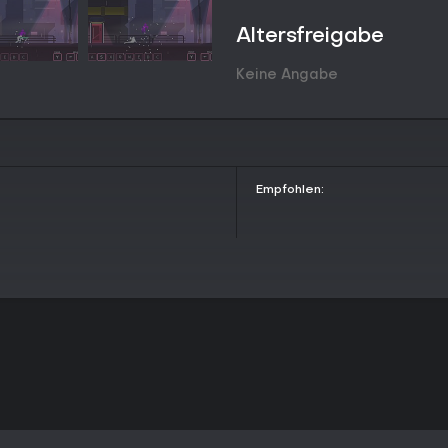
den Höchstcombo der finalen St
Erfolgserlebnis.
Altersfreigabe
Spielmodi
Keine Angabe
Die Hauptkampagne umfasst 12 S
Anforderungen stetig erhöhen. N
der Record-Modus frei, in dem d
Records verfeinern kannst.
Dieses Konzept konzentriert sich
Empfohlen:
Multiplayer-Elemente - pure Solo-
Story and Atmosphere
Die Story beginnt damit, dass du
gelockt wirst und dem Combo Ma
Fähigkeiten unter Beweis stellen
düstere Cityscape-Umgebung mi
spannungsgeladene Hintergrundm
Szene gesetzt, die den Druck noc
Lohnt es sich?
Combo Master eignet sich ideal für
Herausforderungen lieben, die man
User-Reviews und einer 100%ige