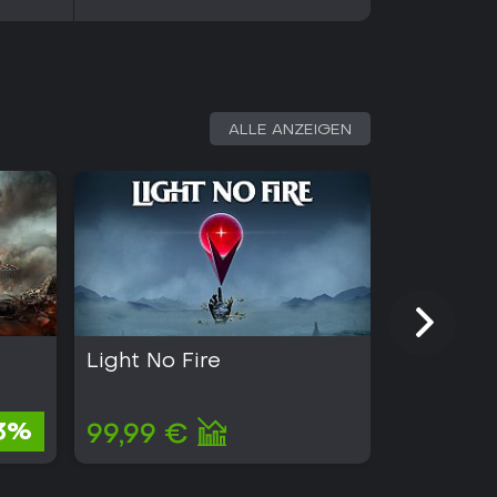
ALLE ANZEIGEN
Light No Fire
Kingmak
2,88 €
3%
99,99 €
2,71 €