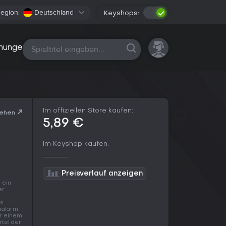
egion:
Deutschland
Keyshops:
Alle Plattformen
nungen
Im offiziellen Store kaufen:
sehen
5,89 €
Im Keyshop kaufen:
Preisverlauf anzeigen
 ein
er
is
salarm
er einem
rtel der