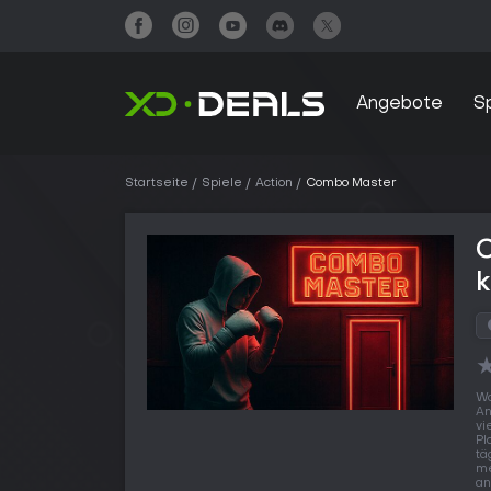
Angebote
S
Startseite
Spiele
Action
Combo Master
Wo
An
vi
Pl
tä
me
an