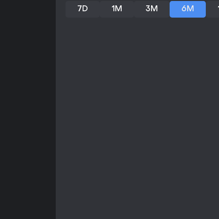
7D
1M
3M
6M