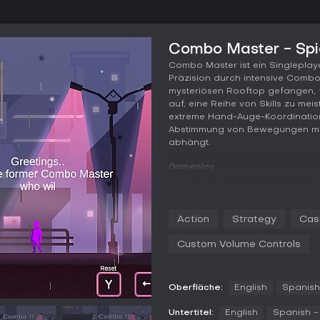
Combo Master - Spi
Combo Master ist ein Singleplay
Präzision durch intensive Combo
mysteriösen Rooftop gefangen, fo
auf, eine Reihe von Skills zu mei
extreme Hand-Auge-Koordination,
Abstimmung von Bewegungen mit 
abhängt.
Gameplay
In Combo Master steuerst du die
links und rechts und musst so 
ausführst. Skills werden schritt
Action
Strategy
Cas
Tasten Z, A, S, X, Q, W, E, D, C,
was die bewusste Schwierigkeit 
Custom Volume Controls
Bedienung erfordert.
Jede Stage definiert eine Ziel-C
weiterzukommen. Der Kernloop bes
Oberfläche:
English
Spanish
und immer höhere Zahlen aufzub
Fortschritt nach jeder Stage. Das
Untertitel:
English
Spanish -