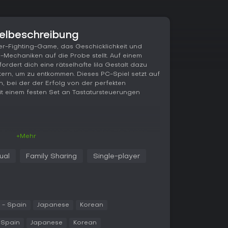
elbeschreibung
er-Fighting-Game, das Geschicklichkeit und
-Mechaniken auf die Probe stellt. Auf einem
rdert dich eine rätselhafte lila Gestalt dazu
stern, um zu entkommen. Dieses PC-Spiel setzt auf
 bei der der Erfolg von der perfekten
einem festen Set an Tastatursteuerungen
 Bewegung ausschließlich mit den Pfeiltasten
+Mehr
Positionierung managen, während du Combos
weise über die Stages freigeschaltet und den
ual
Family Sharing
Single-player
 V, F und R zugewiesen. Remappen ist nicht möglich,
steigert und beide Hände für fließende
ombo-Zahl, die du erreichen musst, um
teht darin, die Skills lückenlos zu verknüpfen
 - Spain
Japanese
Korean
auen. Automatische Saves sichern deinen
 Spiel protokolliert deine Gesamtspielzeit und
 Spain
Japanese
Korean