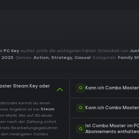
r PC Key
suchst, prüfe die wichtigsten Fakten. Entwickelt von
Jun
. 2025
. Genres:
Action
,
Strategy
,
Casual
. Kategorien:
Family S
aster Steam Key oder
Q
Kann ich Combo Master
battcodes kannst du einen
Q
Kann ich Combo Master
eses Angebot ist bei
Steam
m Markt. Alle auf XD.deals
nnen nach der Zahlung sofort
Ist Combo Master im P
bereits Bearbeitungsgebühren
Q
Abonnements enthalten
 den niedrigsten Combo