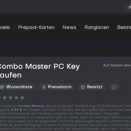
R
piele
Prepaid-Karten
News
Ranglisten
Beloh
Combo Master PC Key
Auf Steam an
kaufen
Wunschliste
Preisalarm
Besitzt
★
★
★
★
★
 kaufst du
Combo Master
am günstigsten? Stand 8 Aug. 2026 hat dieser Titel
gebot,
5,89 €
bei Steam. Auf dem PC ist das der Normalfall, denn nur etwa jed
erte Titel bekommt ein Keyshop-Angebot, der Rest bleibt beim Shop des
attformbetreibers. Zu vergleichen gibt es nichts, aber wir verfolgen diesen Pre
glich und zeigen, wie er gegenüber früheren Messungen dasteht, und ein Prei
ldet dir jeden Rückgang. Auf dem PC kaufst du einen Key, den du in Steam od
deren Client aktivierst, und hier ist der Markt am breitesten, denn über ein Vie