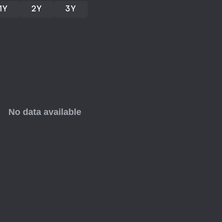
Kontrolltest. Erschienen im Augus
1Y
2Y
3Y
nennenswerte Updates - perfekt f
Timing und kompromisslosen Foku
Meisterschaft.