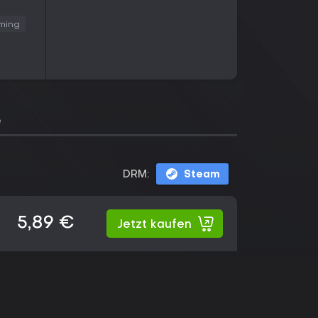
ming
e
DRM:
Steam
5,89 €
Jetzt kaufen