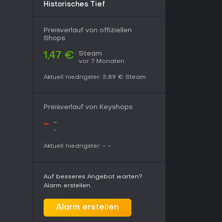
t 2025, liegt das Spiel stabil vor ohne
Historisches Tief
ür kurze, intensive Sessions. Wer präzises
s schätzt, findet hier einen lohnenden Grind zur
Preisverlauf von offiziellen
Shops
Steam
1,47 €
vor 7 Monaten
Aktuell niedrigster:
5,89 €
Steam
Preisverlauf von Keyshops
-
-
-
Aktuell niedrigster:
-
-
Auf besseres Angebot warten?
Alarm erstellen.
Alarm erstellen