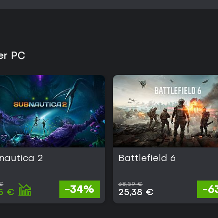
er PC
nautica 2
Battlefield 6
 €
68,59 €
-34%
-6
5 €
25,38 €