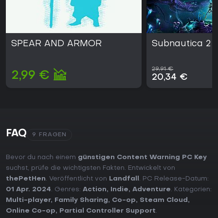
SPEAR AND ARMOR
Subnautica 2
29,91 €
2,99 €
20,34 €
FAQ
9 FRAGEN
Bevor du nach einem
günstigen Content Warning PC Key
suchst, prüfe die wichtigsten Fakten. Entwickelt von
thePetHen
. Veröffentlicht von
Landfall
. PC Release-Datum:
01 Apr. 2024
. Genres:
Action
,
Indie
,
Adventure
. Kategorien:
Multi-player
,
Family Sharing
,
Co-op
,
Steam Cloud
,
Online Co-op
,
Partial Controller Support
.