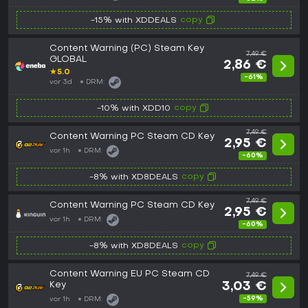
copy
-15% with XDDEALS
Content Warning (PC) Steam Key
7,49 €
GLOBAL
2,86 €
★
5.0
-61%
vor 3d
DRM:
copy
-10% with XDD10
7,49 €
Content Warning PC Steam CD Key
2,95 €
vor 1h
DRM:
-60%
copy
-8% with XD8DEALS
7,49 €
Content Warning PC Steam CD Key
2,95 €
vor 1h
DRM:
-60%
copy
-8% with XD8DEALS
Content Warning EU PC Steam CD
7,49 €
Key
3,03 €
-59%
vor 1h
DRM: