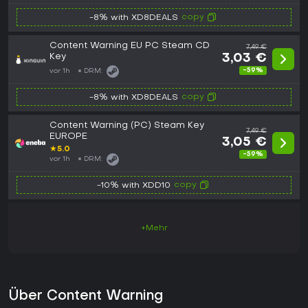
copy
-8% with XD8DEALS
Content Warning EU PC Steam CD
7,49 €
Key
3,03 €
-59%
vor 1h
DRM:
copy
-8% with XD8DEALS
Content Warning (PC) Steam Key
7,49 €
EUROPE
3,05 €
★
5.0
-59%
vor 1h
DRM:
copy
-10% with XDD10
+Mehr
Über Content Warning