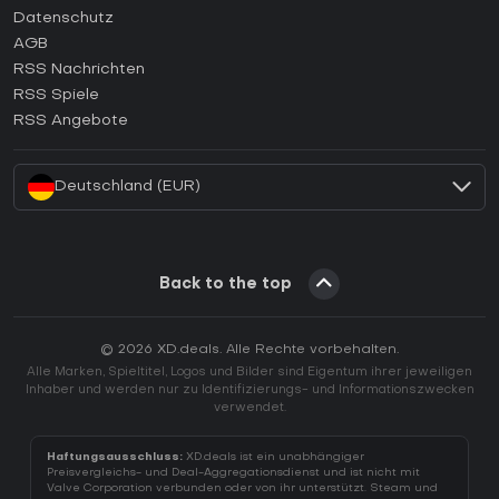
Wie aktiviert man einen Epic Games CD Key?
Datenschutz
AGB
Wie aktiviert man einen GOG CD Key?
RSS Nachrichten
Wie aktiviert man einen Ubisoft Connect CD Key?
RSS Spiele
Wie aktiviert man einen EA App CD Key?
RSS Angebote
Wie aktiviert man einen Battle.net CD Key?
Deutschland (EUR)
Back to the top
© 2026 XD.deals. Alle Rechte vorbehalten.
Alle Marken, Spieltitel, Logos und Bilder sind Eigentum ihrer jeweiligen
Inhaber und werden nur zu Identifizierungs- und Informationszwecken
verwendet.
Haftungsausschluss:
XD.deals ist ein unabhängiger
Preisvergleichs- und Deal-Aggregationsdienst und ist nicht mit
Valve Corporation verbunden oder von ihr unterstützt. Steam und