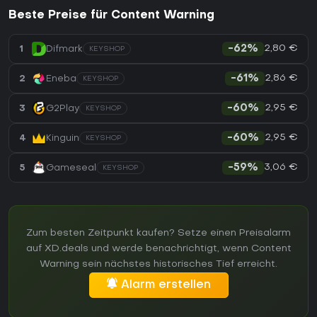
Beste Preise für Content Warning
2,80 €
1
Difmark
-62%
KEYSHOP
2,86 €
2
Eneba
-61%
KEYSHOP
2,95 €
3
G2Play
-60%
KEYSHOP
2,95 €
4
Kinguin
-60%
KEYSHOP
3,06 €
5
Gameseal
-59%
KEYSHOP
Zum besten Zeitpunkt kaufen? Setze einen Preisalarm
auf XD.deals und werde benachrichtigt, wenn Content
Warning sein nächstes historisches Tief erreicht.
Alarm erstellen