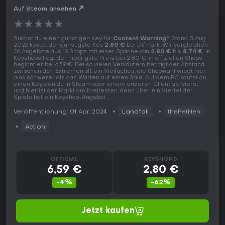
Auf Steam ansehen
★
★
★
★
★
Suchst du einen günstigen Key für
Content Warning
? Stand 8 Aug.
2026 kostet der günstigste Key
2,80 €
bei Difmark. Wir vergleichen
26 Angebote aus 16 Shops mit einer Spanne von
2,80 €
bis
8,74 €
. In
Keyshops liegt der niedrigste Preis bei 2,80 €, in offiziellen Shops
beginnt er bei 6,59 €. Bei so vielen Verkäufern beträgt der Abstand
zwischen den Extremen oft ein Vielfaches, die Shopwahl wiegt hier
also schwerer als das Warten auf einen Sale. Auf dem PC kaufst du
einen Key, den du in Steam oder einem anderen Client aktivierst,
und hier ist der Markt am breitesten, denn über ein Viertel der
Spiele hat ein Keyshop-Angebot.
Veröffentlichung: 01 Apr. 2024
Landfall
thePetHen
Action
OFFICIAL
KEYSHOPS
6,59 €
2,80 €
-4%
-62%
Jetzt kaufen