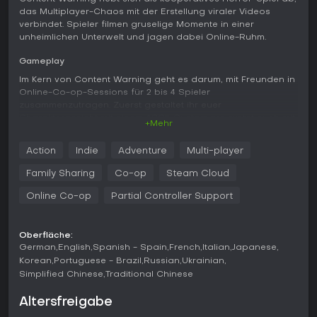
das Multiplayer-Chaos mit der Erstellung viraler Videos
verbindet. Spieler filmen gruselige Momente in einer
unheimlichen Unterwelt und jagen dabei Online-Ruhm.
Gameplay
Im Kern von Content Warning geht es darum, mit Freunden in
Online-Co-op-Sessions für 2 bis 4 Spieler
zusammenzutragen. Zuerst gestaltet ihr euer
Charaktergesicht mit einem ASCII-Customizer, rüstet euch mit
+Mehr
Taschenlampen und medizinischer Ausrüstung aus und
taucht per Taucherglocke in die Old World ab. Dort filmt ihr
Action
Indie
Adventure
Multi-player
so viel schaurigen Content wie möglich - darunter
Begegnungen mit Physik-Monstern und verfluchten
Family Sharing
Co-op
Steam Cloud
Artefakten -, während ihr begrenzte Ressourcen wie
Sauerstoff und Kamerie-Akku managt. Überleben hängt von
Online Co-op
Partial Controller Support
schnellen Entscheidungen und Teamwork ab: Wer die
Essentials aufbraucht oder Teammitglieder verliert, scheitert
früh. Nach der Flucht an die Oberfläche ladet ihr die
Oberfläche:
Aufnahmen auf SpöökTube hoch, wo Views
German
English
Spanish - Spain
French
Italian
Japanese
Werbeeinnahmen für Upgrades und bessere Chancen bei
Korean
Portuguese - Brazil
Russian
Ukrainian
zukünftigen Tauchgängen bringen.
Simplified Chinese
Traditional Chinese
Voice Chat verstärkt das Kooperative und ermöglicht
Altersfreigabe
Echtzeit-Kommunikation in angespannten Momenten,