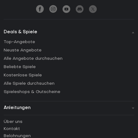
Deals & Spiele
Top-Angebote
Neuste Angebote
Alle Angebote durchsuchen
Beliebte Spiele
Kostenlose Spiele
Alle Spiele durchsuchen
Spieleshops & Gutscheine
Anleitungen
FAQ
Über uns
Anleitungen
Kontakt
Wie aktiviert man einen Steam CD Key?
Belohnungen