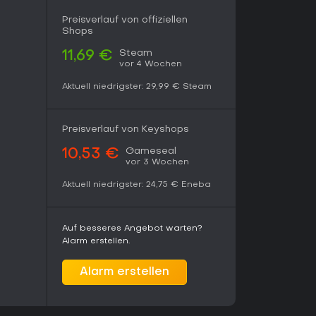
n.
Preisverlauf von offiziellen
ilgenauigkeit statt Daueraction belohnen, bietet
Shops
rrative und Upgrade-Pfade hohe Replayability.
p, verstärkt durch das neue DLC und Console-
Steam
11,69 €
vor 4 Wochen
spektor-Erlebnisse.
Aktuell niedrigster:
29,99 €
Steam
Preisverlauf von Keyshops
Gameseal
10,53 €
vor 3 Wochen
Aktuell niedrigster:
24,75 €
Eneba
Auf besseres Angebot warten?
Alarm erstellen.
Alarm erstellen