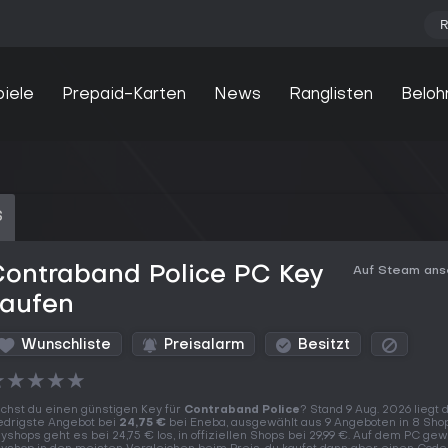
R
piele
Prepaid-Karten
News
Ranglisten
Beloh
S
Contraband Police PC Key
Auf Steam an
kaufen
Wunschliste
Preisalarm
Besitzt
★
★
★
★
★
chst du einen günstigen Key für
Contraband Police
? Stand 9 Aug. 2026 liegt 
edrigste Angebot bei
24,75 €
bei Eneba, ausgewählt aus 9 Angeboten in 8 Shop
yshops geht es bei 24,75 € los, in offiziellen Shops bei 29,99 €. Auf dem PC gew