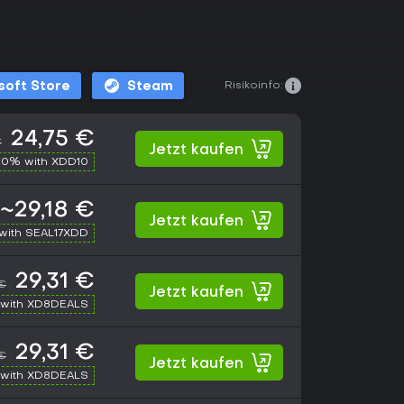
Risikoinfo:
soft Store
Steam
24,75 €
€
Jetzt kaufen
10% with XDD10
~29,18 €
Jetzt kaufen
with SEAL17XDD
29,31 €
 €
Jetzt kaufen
with XD8DEALS
29,31 €
 €
Jetzt kaufen
with XD8DEALS