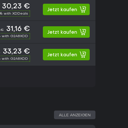
30,23 €
Jetzt kaufen
% with XDDeals
31,16 €
 €
Jetzt kaufen
 with G2A8XDD
33,23 €
€
Jetzt kaufen
 with G2A8XDD
ALLE ANZEIGEN