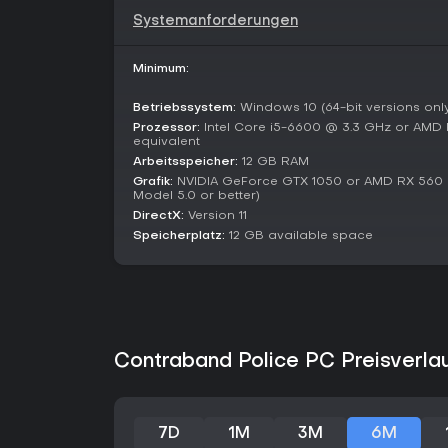
Systemanforderungen
Minimum:
Betriebssystem:
Windows 10 (64-bit versions onl
Prozessor:
Intel Core i5-6600 @ 3.3 GHz or AMD 
equivalent
Arbeitsspeicher:
12 GB RAM
Grafik:
NVIDIA GeForce GTX 1050 or AMD RX 560
Model 5.0 or better)
DirectX:
Version 11
Speicherplatz:
12 GB available space
Contraband Police PC Preisverla
7D
1M
3M
6M