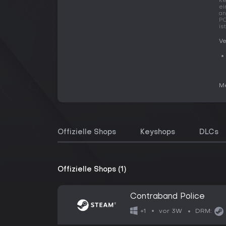
Ke
ei
an
PC
is
Ve
Me
Offizielle Shops
Keyshops
DLCs
Offizielle Shops (1)
Contraband Police
vor 3W
+1
DRM: