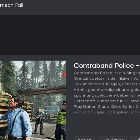
mson Fall
Contraband Police -
Contraband Police ist ein Singlep
Grenzinspektor in der fiktiven Vol
Dokumentenprüfungen, Fahrzeugk
Höchstgeschwindigkeit und geleg
spannungsgeladene Leben an ei
Herrschaft. Zunächst für PC ers
PlayStation 5 und Xbox Series X|S
von Schmuggel, Korruption und 
Gameplay
Im Kern dreht sich alles um die 
Karikatka, wo ihr ankommende F