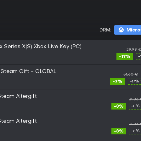
DRM:
Micro
x Series X|S) Xbox Live Key (PC)
29,99 
-17%
-
) Steam Gift - GLOBAL
31,60 €
-7%
-17% 
team Altergift
31,86
-8%
-8% 
team Altergift
31,86
-8%
-8% 