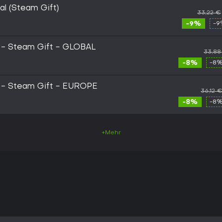
al (Steam Gift)
33,22 €
-9%
-9
) - Steam Gift - GLOBAL
33,88
-8%
-8%
) - Steam Gift - EUROPE
36,12 
-8%
-8%
+Mehr