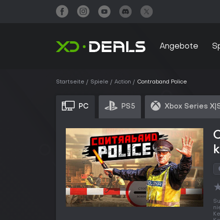
Angebote
S
Startseite
Spiele
Action
Contraband Police
PC
PS5
Xbox Series X|
Su
ni
Ke