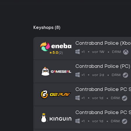
Keyshops (8)
Contraband Police (Xbo
EUROPE
vor 1W
+1
DRM:
★
5.0
(2)
Contraband Police (PC
vor 2d
+1
DRM:
Contraband Police PC S
vor 1d
+1
DRM:
Contraband Police PC S
vor 1d
+1
DRM: