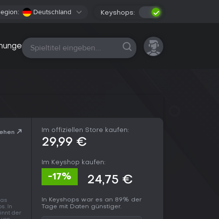
egion:
Deutschland
Keyshops:
Alle Plattformen
nungen
Im offiziellen Store kaufen:
sehen
29,99 €
Im Keyshop kaufen:
-17%
24,75 €
In Keyshops war es an 89% der
das
Tage mit Daten günstiger.
s. In
innt der