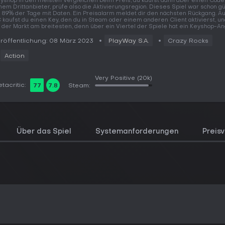
yshop in den meisten Vergleichen beim Preis, du kaufst dann aber einen Code
nem Drittanbieter, prüfe also die Aktivierungsregion. Dieses Spiel war schon gü
 89% der Tage mit Daten. Ein Preisalarm meldet dir den nächsten Rückgang. A
 kaufst du einen Key, den du in Steam oder einem anderen Client aktivierst, un
t der Markt am breitesten, denn über ein Viertel der Spiele hat ein Keyshop-An
röffentlichung: 08 März 2023
PlayWay S.A.
Crazy Rocks
Action
Very Positive
(20k)
tacritic:
77
7.8
Steam:
Über das Spiel
Systemanforderungen
Preisv