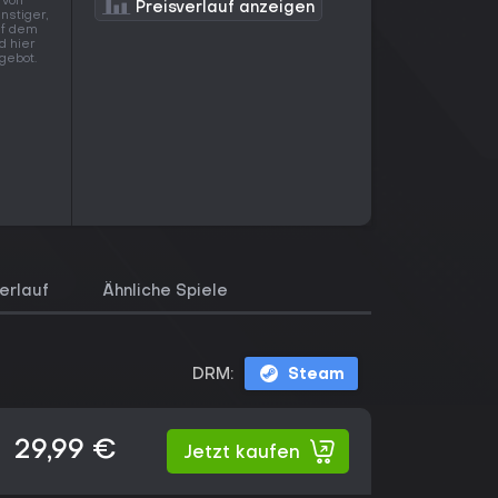
 von
Preisverlauf anzeigen
nstiger,
uf dem
d hier
gebot.
erlauf
Ähnliche Spiele
DRM:
Steam
29,99 €
Jetzt kaufen