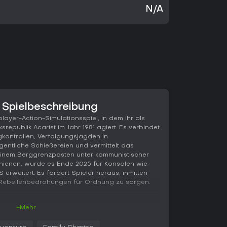
N/A
 Spielbeschreibung
layer-Action-Simulationsspiel, in dem ihr als
ksrepublik Acarist im Jahr 1981 agiert. Es verbindet
ontrollen, Verfolgungsjagden in
entliche Schießereien und vermittelt das
nem Berggrenzposten unter kommunistischer
chienen, wurde es Ende 2025 für Konsolen wie
 erweitert. Es fordert Spieler heraus, inmitten
Rebellenbedrohungen für Ordnung zu sorgen.
+Mehr
Leitung eines Grenzübergangs in der Region
ahrzeuge und Papiere auf Unregelmäßigkeiten